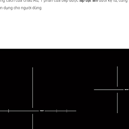
ong cách của châu Âu, 1 phần của bếp được
lắp đặt âm
dưới kệ tủ, cùng
iện dụng cho người dùng.