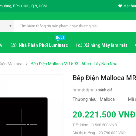
Phường, P.Phú Hữu, Q.9, HCM
Mặt hàn
3%
Nhà Phân Phối Luminarc
Xả hàng Máy làm mát
Điện Malloca
Bếp Điện Malloca MR 593 - 60cm Tây Ban Nha
Bếp Điện Malloca MR
0 đánh giá
Thương hiệu:
Malloca
Mã 
20.221.500 VNĐ
Tiết kiệm:
3.568.500 VNĐ
Giá thị trường:
23.790.000 VNĐ