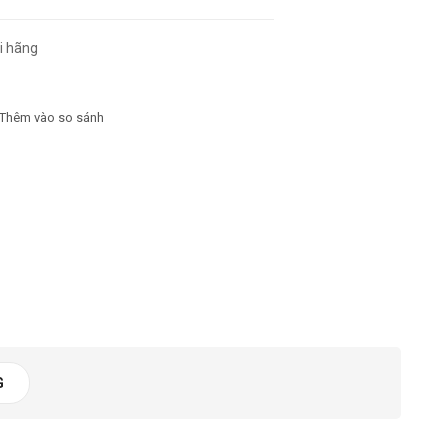
i hãng
7670 lần
Thêm vào so sánh
G