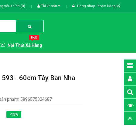
g yêu thích (0)
Tài khoản
Đăng nhập
hoặc
Đăng ký
Nội Thất Xả Hàng
 593 - 60cm Tây Ban Nha
sản phẩm:
5896575324687
-15%