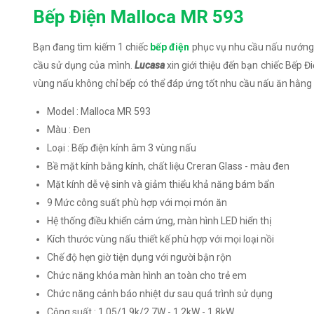
Bếp Điện Malloca MR 593
Bạn đang tìm kiếm 1 chiếc
bếp điện
phục vụ nhu cầu nấu nướng 
cầu sử dụng của mình.
Lucasa
xin giới thiệu đến bạn chiếc Bếp Đ
vùng nấu không chỉ bếp có thể đáp ứng tốt nhu cầu nấu ăn hằng n
Model : Malloca MR 593
Màu : Đen
Loại : Bếp điện kính âm 3 vùng nấu
Bề mặt kính bằng kính, chất liệu Creran Glass - màu đen
Mặt kính dễ vệ sinh và giảm thiểu khả năng bám bẩn
9 Mức công suất phù hợp với mọi món ăn
Hệ thống điều khiển cảm ứng, màn hình LED hiển thị
Kích thước vùng nấu thiết kế phù hợp với mọi loại nồi
Chế độ hẹn giờ tiện dụng với người bận rộn
Chức năng khóa màn hình an toàn cho trẻ em
Chức năng cảnh báo nhiệt dư sau quá trình sử dụng
Công suất : 1.05/1.9k/2.7W - 1.2kW - 1.8kW