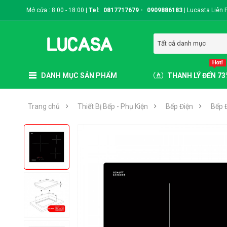
Mở cửa : 8:00 - 18:00 |
Tel:
0817717679
-
0909886183
|
Lucasta Liên 
Tất cả danh mục
DANH MỤC SẢN PHẨM
THANH LÝ ĐẾN 7
Trang chủ
Thiết Bị Bếp - Phụ Kiện
Bếp Điện
Bếp 