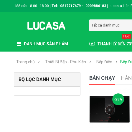
Mở cửa : 8:00 - 18:00 |
Tel:
0817717679
-
0909886183
|
Lucasta Liên 
Tất cả danh mục
DANH MỤC SẢN PHẨM
THANH LÝ ĐẾN 7
Trang chủ
Thiết Bị Bếp - Phụ Kiện
Bếp Điện
Bếp Đ
BÁN CHẠY
HÀN
BỘ LỌC DANH MỤC
Bếp Ga Kaff KF-2120 -
75cm
-30%
-23%
(0)
3.419.000 VNĐ
4.880.000 VNĐ