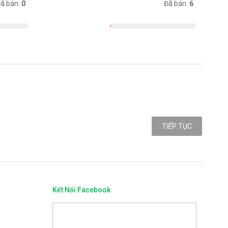
ã bán:
0
Có sẵn:
Đã bán:
6
983
TIẾP TỤC
Kết Nối Facebook