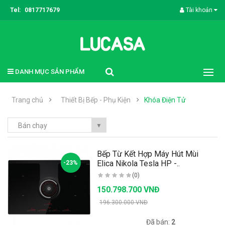
Tel:
0817717679
Tài khoản
DANH MỤC SẢN PHẨM
Trang chủ
Thiết Bị Bếp - Phụ Kiện
Khóa Điện Tử
Bán chạy
▼
Bếp Từ Kết Hợp Máy Hút Mùi
Elica Nikola Tesla HP -..
-23%
(0)
150.798.700 VNĐ
196.300.000 VNĐ
Có sẵn:
98
Đã bán:
2