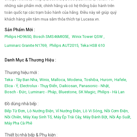
những sản phẩm mới, chính hãng và có hệ thống bảo hành trên
toàn quốc tại các trạm bảo hành của hãng. Điều này sẽ giúp quý
khách hàng yên tâm mua sắm thỏa thích tại Lucasa.vn.
Sản Phẩm Mới :
Philips HD9650,
Bosch SMS46MI05E,
Winix Tower QSW ,
Luminarc Granite N1769,
Philips AUT2015,
Teka HSB 610
Danh Mục & Thương Hiệu :
Thương hiệu mới :
Teka - Tây Ban Nha,
Winix,
Malloca,
Modena,
Toshiba,
Hurom,
Hafele,
Elica - Ý,
Electrolux - Thụy Điển,
Daikiosan,
Panasonic - Nhật,
Bosch - Đức,
Luminarc - Pháp,
Bluestone,
SK Magic,
Philips - Hà Lan
Đồ dùng nhà bếp :
Bếp Từ Đơn,
Lò Nướng Điện,
Vỉ Nướng Điện,
Lò Vi Sóng,
Nồi Cơm Điện,
Nồi Chiên,
Máy Xay Sinh Tố,
Máy Ép Trái Cây,
Máy Đánh Bột,
Nồi Áp Suất,
Máy Pha Cà Phê
Thiết bị nhà bếp & Phụ kiện :