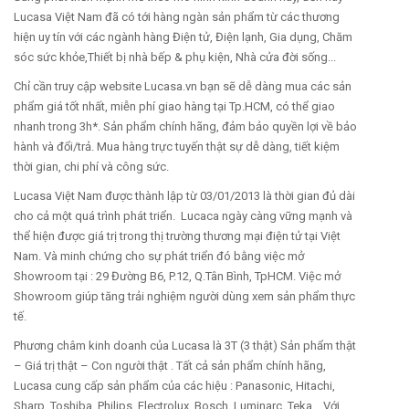
Lucasa Việt Nam đã có tới hàng ngàn sản phẩm từ các thương
hiện uy tín với các ngành hàng Điện tử, Điện lạnh, Gia dụng, Chăm
sóc sức khỏe,Thiết bị nhà bếp & phụ kiện, Nhà cửa đời sống...
Chỉ cần truy cập website Lucasa.vn bạn sẽ dễ dàng mua các sản
phẩm giá tốt nhất, miễn phí giao hàng tại Tp.HCM, có thể giao
nhanh trong 3h*. Sản phẩm chính hãng, đảm bảo quyền lợi về bảo
hành và đổi/trả. Mua hàng trực tuyến thật sự dễ dàng, tiết kiệm
thời gian, chi phí và công sức.
Lucasa Việt Nam được thành lập từ 03/01/2013 là thời gian đủ dài
cho cả một quá trình phát triển. Lucaca ngày càng vững mạnh và
thể hiện được giá trị trong thị trường thương mại điện tử tại Việt
Nam. Và minh chứng cho sự phát triển đó bằng việc mở
Showroom tại : 29 Đường B6, P.12, Q.Tân Bình, TpHCM. Việc mở
Showroom giúp tăng trải nghiệm người dùng xem sản phẩm thực
tế.
Phương châm kinh doanh của Lucasa là 3T (3 thật) Sản phẩm thật
– Giá trị thật – Con người thật . Tất cả sản phẩm chính hãng,
Lucasa cung cấp sản phẩm của các hiệu : Panasonic, Hitachi,
Sharp, Toshiba, Philips, Electrolux, Bosch, Luminarc, Teka... Với