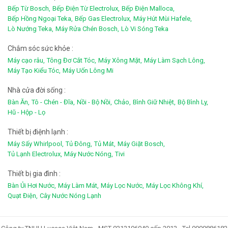
Bếp Từ Bosch,
Bếp Điện Từ Electrolux,
Bếp Điện Malloca,
Bếp Hồng Ngoại Teka,
Bếp Gas Electrolux,
Máy Hút Mùi Hafele,
Lò Nướng Teka,
Máy Rửa Chén Bosch,
Lò Vi Sóng Teka
Chắm sóc sức khỏe :
Máy cạo râu,
Tông Đơ Cắt Tóc,
Máy Xông Mặt,
Máy Làm Sạch Lông,
Máy Tạo Kiểu Tóc,
Máy Uốn Lông Mi
Nhà cửa đời sống :
Bàn Ăn,
Tô - Chén - Đĩa,
Nồi - Bộ Nồi,
Chảo,
Bình Giữ Nhiệt,
Bộ Bình Ly,
Hũ - Hộp - Lọ
Thiết bị điệnh lạnh :
Máy Sấy Whirlpool,
Tủ Đông,
Tủ Mát,
Máy Giặt Bosch,
Tủ Lạnh Electrolux,
Máy Nước Nóng,
Tivi
Thiết bị gia đình :
Bàn Ủi Hơi Nước,
Máy Làm Mát,
Máy Lọc Nước,
Máy Lọc Không Khí,
Quạt Điện,
Cây Nước Nóng Lạnh