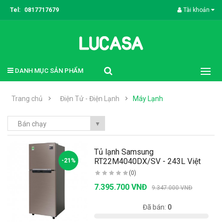
Tel:
0817717679
Tài khoản
DANH MỤC SẢN PHẨM
Trang chủ
Điện Tử - Điện Lạnh
Máy Lạnh
Bán chạy
▼
Tủ lạnh Samsung
RT22M4040DX/SV - 243L Việt
-21%
Nam..
(0)
7.395.700 VNĐ
9.347.000 VNĐ
Có sẵn:
20
Đã bán:
0