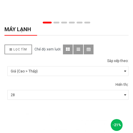
MÁY LẠNH
Chế độ xem lưới:
LỌC TÌM
Sắp xếp theo:
Hiển thị:
-21%