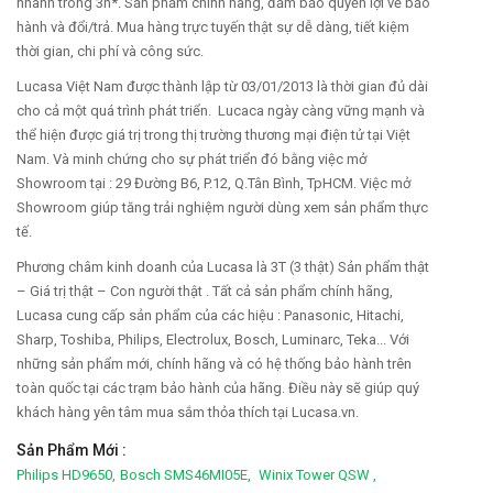
nhanh trong 3h*. Sản phẩm chính hãng, đảm bảo quyền lợi về bảo
hành và đổi/trả. Mua hàng trực tuyến thật sự dễ dàng, tiết kiệm
thời gian, chi phí và công sức.
Lucasa Việt Nam được thành lập từ 03/01/2013 là thời gian đủ dài
cho cả một quá trình phát triển. Lucaca ngày càng vững mạnh và
thể hiện được giá trị trong thị trường thương mại điện tử tại Việt
Nam. Và minh chứng cho sự phát triển đó bằng việc mở
Showroom tại : 29 Đường B6, P.12, Q.Tân Bình, TpHCM. Việc mở
Showroom giúp tăng trải nghiệm người dùng xem sản phẩm thực
tế.
Phương châm kinh doanh của Lucasa là 3T (3 thật) Sản phẩm thật
– Giá trị thật – Con người thật . Tất cả sản phẩm chính hãng,
Lucasa cung cấp sản phẩm của các hiệu : Panasonic, Hitachi,
Sharp, Toshiba, Philips, Electrolux, Bosch, Luminarc, Teka... Với
những sản phẩm mới, chính hãng và có hệ thống bảo hành trên
toàn quốc tại các trạm bảo hành của hãng. Điều này sẽ giúp quý
khách hàng yên tâm mua sắm thỏa thích tại Lucasa.vn.
Sản Phẩm Mới :
Philips HD9650,
Bosch SMS46MI05E,
Winix Tower QSW ,