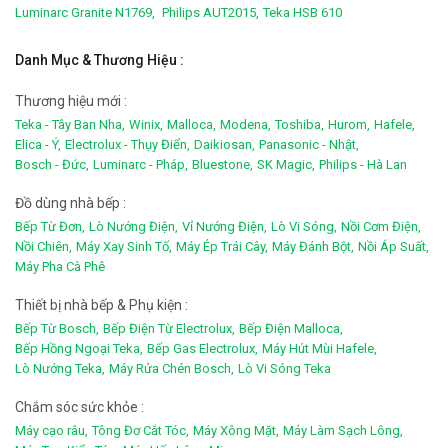
Luminarc Granite N1769,
Philips AUT2015,
Teka HSB 610
Danh Mục & Thương Hiệu :
Thương hiệu mới :
Teka - Tây Ban Nha,
Winix,
Malloca,
Modena,
Toshiba,
Hurom,
Hafele,
Elica - Ý,
Electrolux - Thụy Điển,
Daikiosan,
Panasonic - Nhật,
Bosch - Đức,
Luminarc - Pháp,
Bluestone,
SK Magic,
Philips - Hà Lan
Đồ dùng nhà bếp :
Bếp Từ Đơn,
Lò Nướng Điện,
Vỉ Nướng Điện,
Lò Vi Sóng,
Nồi Cơm Điện,
Nồi Chiên,
Máy Xay Sinh Tố,
Máy Ép Trái Cây,
Máy Đánh Bột,
Nồi Áp Suất,
Máy Pha Cà Phê
Thiết bị nhà bếp & Phụ kiện :
Bếp Từ Bosch,
Bếp Điện Từ Electrolux,
Bếp Điện Malloca,
Bếp Hồng Ngoại Teka,
Bếp Gas Electrolux,
Máy Hút Mùi Hafele,
Lò Nướng Teka,
Máy Rửa Chén Bosch,
Lò Vi Sóng Teka
Chắm sóc sức khỏe :
Máy cạo râu,
Tông Đơ Cắt Tóc,
Máy Xông Mặt,
Máy Làm Sạch Lông,