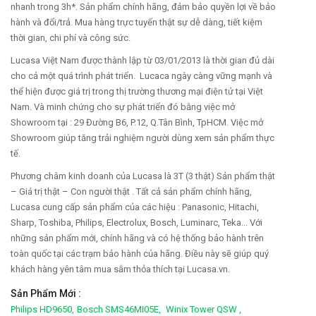
nhanh trong 3h*. Sản phẩm chính hãng, đảm bảo quyền lợi về bảo
hành và đổi/trả. Mua hàng trực tuyến thật sự dễ dàng, tiết kiệm
thời gian, chi phí và công sức.
Lucasa Việt Nam được thành lập từ 03/01/2013 là thời gian đủ dài
cho cả một quá trình phát triển. Lucaca ngày càng vững mạnh và
thể hiện được giá trị trong thị trường thương mại điện tử tại Việt
Nam. Và minh chứng cho sự phát triển đó bằng việc mở
Showroom tại : 29 Đường B6, P.12, Q.Tân Bình, TpHCM. Việc mở
Showroom giúp tăng trải nghiệm người dùng xem sản phẩm thực
tế.
Phương châm kinh doanh của Lucasa là 3T (3 thật) Sản phẩm thật
– Giá trị thật – Con người thật . Tất cả sản phẩm chính hãng,
Lucasa cung cấp sản phẩm của các hiệu : Panasonic, Hitachi,
Sharp, Toshiba, Philips, Electrolux, Bosch, Luminarc, Teka... Với
những sản phẩm mới, chính hãng và có hệ thống bảo hành trên
toàn quốc tại các trạm bảo hành của hãng. Điều này sẽ giúp quý
khách hàng yên tâm mua sắm thỏa thích tại Lucasa.vn.
Sản Phẩm Mới :
Philips HD9650,
Bosch SMS46MI05E,
Winix Tower QSW ,