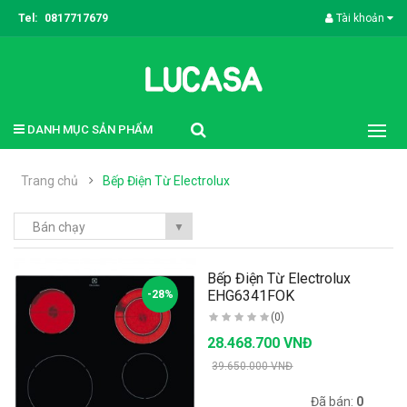
Tel:
0817717679
Tài khoản
DANH MỤC SẢN PHẨM
Trang chủ
Bếp Điện Từ Electrolux
Bán chạy
▼
Bếp Điện Từ Electrolux
EHG6341FOK
-28%
(0)
28.468.700 VNĐ
39.650.000 VNĐ
Có sẵn:
1000
Đã bán:
0