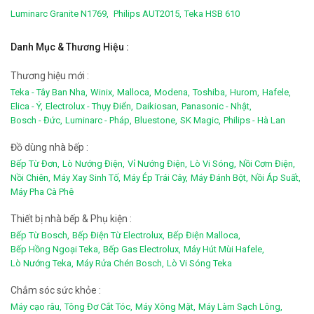
Luminarc Granite N1769,
Philips AUT2015,
Teka HSB 610
Danh Mục & Thương Hiệu :
Thương hiệu mới :
Teka - Tây Ban Nha,
Winix,
Malloca,
Modena,
Toshiba,
Hurom,
Hafele,
Elica - Ý,
Electrolux - Thụy Điển,
Daikiosan,
Panasonic - Nhật,
Bosch - Đức,
Luminarc - Pháp,
Bluestone,
SK Magic,
Philips - Hà Lan
Đồ dùng nhà bếp :
Bếp Từ Đơn,
Lò Nướng Điện,
Vỉ Nướng Điện,
Lò Vi Sóng,
Nồi Cơm Điện,
Nồi Chiên,
Máy Xay Sinh Tố,
Máy Ép Trái Cây,
Máy Đánh Bột,
Nồi Áp Suất,
Máy Pha Cà Phê
Thiết bị nhà bếp & Phụ kiện :
Bếp Từ Bosch,
Bếp Điện Từ Electrolux,
Bếp Điện Malloca,
Bếp Hồng Ngoại Teka,
Bếp Gas Electrolux,
Máy Hút Mùi Hafele,
Lò Nướng Teka,
Máy Rửa Chén Bosch,
Lò Vi Sóng Teka
Chắm sóc sức khỏe :
Máy cạo râu,
Tông Đơ Cắt Tóc,
Máy Xông Mặt,
Máy Làm Sạch Lông,