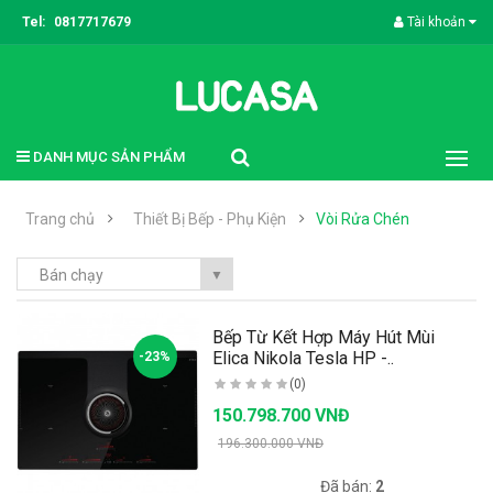
Tel:
0817717679
Tài khoản
DANH MỤC SẢN PHẨM
Trang chủ
Thiết Bị Bếp - Phụ Kiện
Vòi Rửa Chén
Bán chạy
▼
Bếp Từ Kết Hợp Máy Hút Mùi
Elica Nikola Tesla HP -..
-23%
(0)
150.798.700 VNĐ
196.300.000 VNĐ
Có sẵn:
98
Đã bán:
2