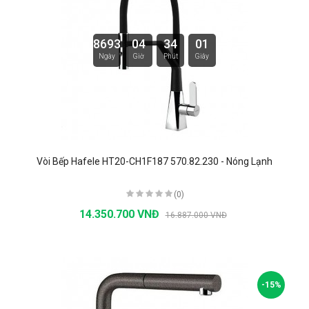
8693
04
34
00
Ngày
Giờ
Phút
Giây
Vòi Bếp Hafele HT20-CH1F187 570.82.230 - Nóng Lạnh
(0)
14.350.700 VNĐ
16.887.000 VNĐ
-15%