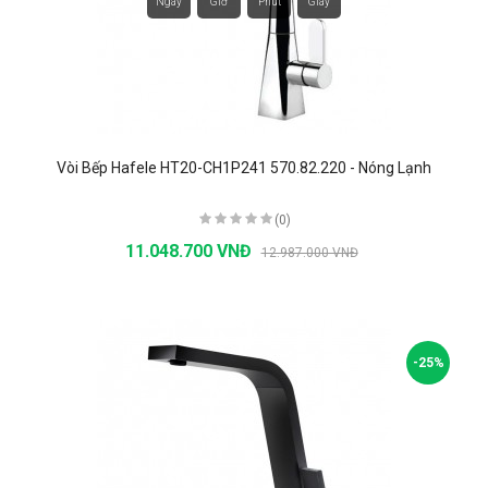
Ngày
Giờ
Phút
Giây
Vòi Bếp Hafele HT20-CH1P241 570.82.220 - Nóng Lạnh
(0)
11.048.700 VNĐ
12.987.000 VNĐ
-25%