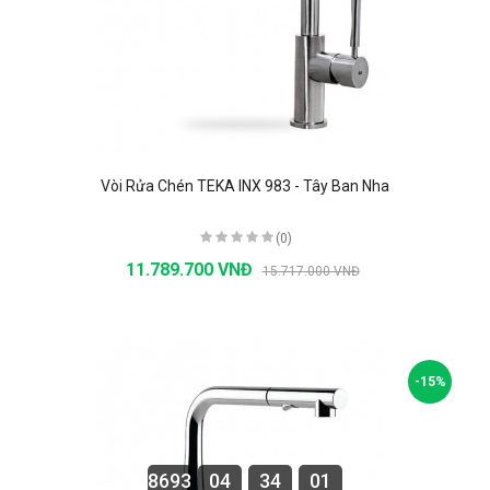
Vòi Rửa Chén TEKA INX 983 - Tây Ban Nha
(0)
11.789.700 VNĐ
15.717.000 VNĐ
-15%
8693
04
34
00