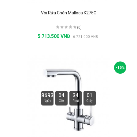
Vòi Rửa Chén Malloca K275C
(0)
5.713.500 VNĐ
6.721.000 VNĐ
-15%
8693
04
34
00
Ngày
Giờ
Phút
Giây