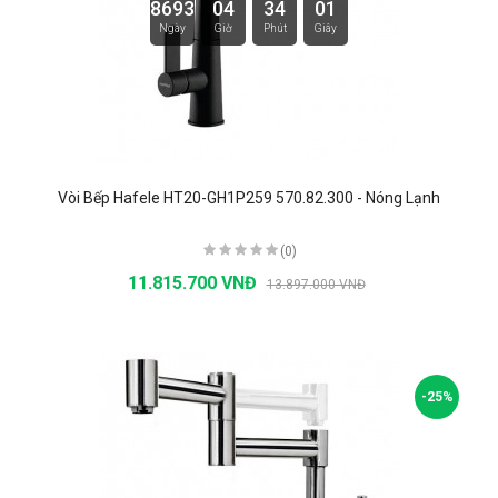
8693
04
34
00
Ngày
Giờ
Phút
Giây
Vòi Bếp Hafele HT20-GH1P259 570.82.300 - Nóng Lạnh
(0)
11.815.700 VNĐ
13.897.000 VNĐ
-25%