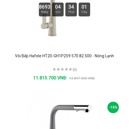
8693
04
34
00
Ngày
Giờ
Phút
Giây
Vòi Bếp Hafele HT20-GH1P259 570.82.500 - Nóng Lạnh
(0)
11.815.700 VNĐ
13.897.000 VNĐ
-15%