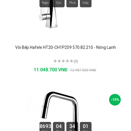
Ngày
Giờ
Phút
Giây
Vòi Bếp Hafele HT20-CH1P259 570.82.210 - Nóng Lạnh
(0)
11.048.700 VNĐ
12.987.000 VNĐ
-15%
8693
04
34
00