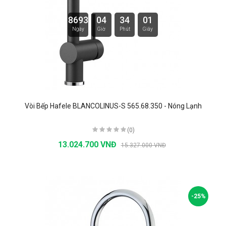
8693
04
34
00
Ngày
Giờ
Phút
Giây
Vòi Bếp Hafele BLANCOLINUS-S 565.68.350 - Nóng Lạnh
(0)
13.024.700 VNĐ
15.327.000 VNĐ
-25%