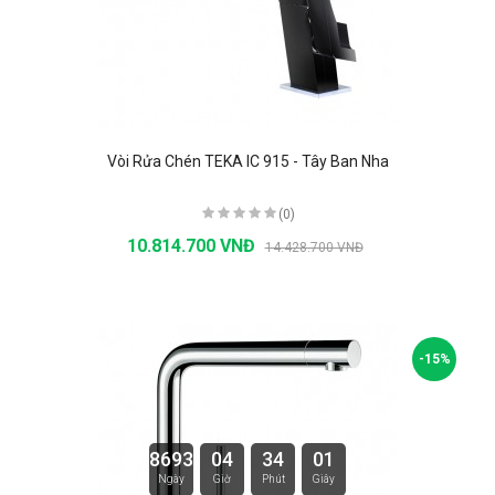
Vòi Rửa Chén TEKA IC 915 - Tây Ban Nha
(0)
10.814.700 VNĐ
14.428.700 VNĐ
-15%
8693
04
34
00
Ngày
Giờ
Phút
Giây