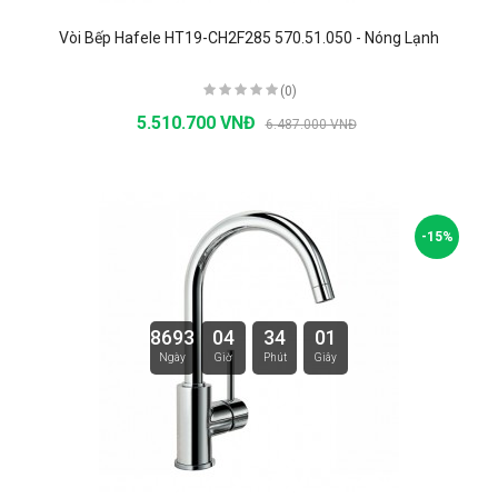
Vòi Bếp Hafele HT19-CH2F285 570.51.050 - Nóng Lạnh
(0)
5.510.700 VNĐ
6.487.000 VNĐ
-15%
8693
04
34
00
Ngày
Giờ
Phút
Giây