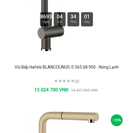
8693
04
34
00
Ngày
Giờ
Phút
Giây
Vòi Bếp Hafele BLANCOLINUS-S 565.68.950 - Nóng Lạnh
(0)
13.024.700 VNĐ
15.327.000 VNĐ
-15%