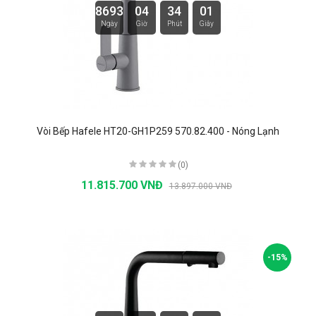
8693
04
34
00
Ngày
Giờ
Phút
Giây
Vòi Bếp Hafele HT20-GH1P259 570.82.400 - Nóng Lạnh
(0)
11.815.700 VNĐ
13.897.000 VNĐ
-15%