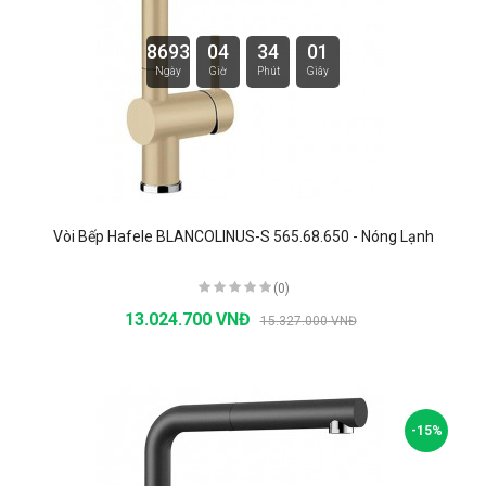
8693
04
34
00
Ngày
Giờ
Phút
Giây
Vòi Bếp Hafele BLANCOLINUS-S 565.68.650 - Nóng Lạnh
(0)
13.024.700 VNĐ
15.327.000 VNĐ
-15%