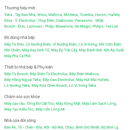
Thương hiệu mới :
Teka - Tây Ban Nha,
Winix,
Malloca,
Modena,
Toshiba,
Hurom,
Hafele,
Elica - Ý,
Electrolux - Thụy Điển,
Daikiosan,
Panasonic - Nhật,
Bosch - Đức,
Luminarc - Pháp,
Bluestone,
SK Magic,
Philips - Hà Lan
Đồ dùng nhà bếp :
Bếp Từ Đơn,
Lò Nướng Điện,
Vỉ Nướng Điện,
Lò Vi Sóng,
Nồi Cơm Điện,
Nồi Chiên,
Máy Xay Sinh Tố,
Máy Ép Trái Cây,
Máy Đánh Bột,
Nồi Áp Suất,
Máy Pha Cà Phê
Thiết bị nhà bếp & Phụ kiện :
Bếp Từ Bosch,
Bếp Điện Từ Electrolux,
Bếp Điện Malloca,
Bếp Hồng Ngoại Teka,
Bếp Gas Electrolux,
Máy Hút Mùi Hafele,
Lò Nướng Teka,
Máy Rửa Chén Bosch,
Lò Vi Sóng Teka
Chắm sóc sức khỏe :
Máy cạo râu,
Tông Đơ Cắt Tóc,
Máy Xông Mặt,
Máy Làm Sạch Lông,
Máy Tạo Kiểu Tóc,
Máy Uốn Lông Mi
Nhà cửa đời sống :
Bàn Ăn,
Tô - Chén - Đĩa,
Nồi - Bộ Nồi,
Chảo,
Bình Giữ Nhiệt,
Bộ Bình Ly,