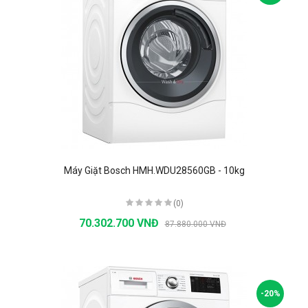
Máy Giặt Bosch HMH.WDU28560GB - 10kg
(0)
70.302.700 VNĐ
87.880.000 VNĐ
-20%