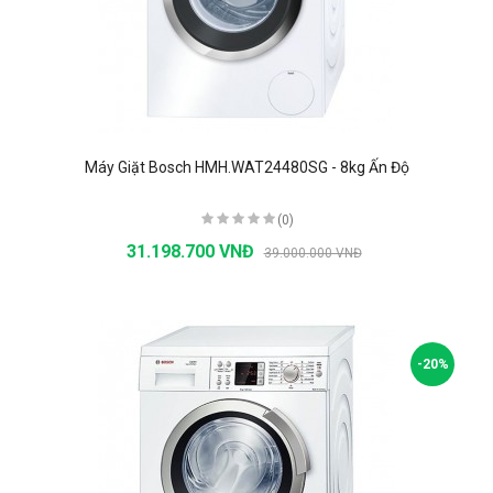
Máy Giặt Bosch HMH.WAT24480SG - 8kg Ấn Độ
(0)
31.198.700 VNĐ
39.000.000 VNĐ
-20%