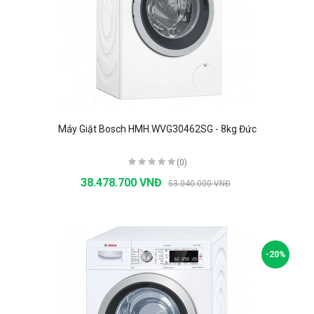
Máy Giặt Bosch HMH.WVG30462SG - 8kg Đức
(0)
38.478.700 VNĐ
53.040.000 VNĐ
-20%