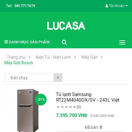
Tel:
0817717679
Tài khoản
DANH MỤC SẢN PHẨM
Trang chủ
Điện Tử - Điện Lạnh
Máy Giặt
Máy Giặt Bosch
Bán chạy
▼
Tủ lạnh Samsung
RT22M4040DX/SV - 243L Việt
-21%
Nam..
(0)
7.395.700 VNĐ
9.347.000 VNĐ
Có sẵn:
20
Đã bán:
0