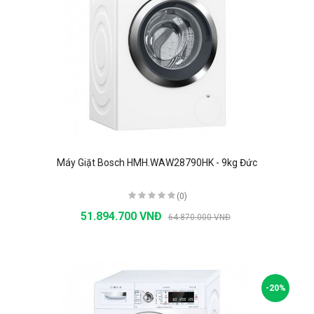
Máy Giặt Bosch HMH.WAW28790HK - 9kg Đức
(0)
51.894.700 VNĐ
64.870.000 VNĐ
-20%