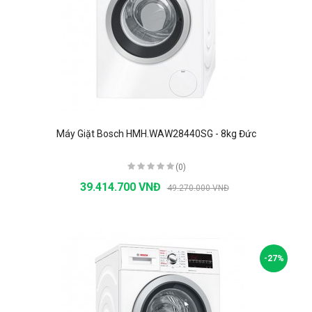
Máy Giặt Bosch HMH.WAW28440SG - 8kg Đức
(0)
39.414.700 VNĐ
49.270.000 VNĐ
-27%