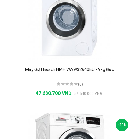
Máy Giặt Bosch HMH.WAW32640EU - 9kg Đức
(0)
47.630.700 VNĐ
59.540.000 VNĐ
-20%