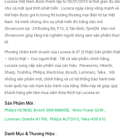
Lucasa Việt Nam được thành lập từ 03/01/2013 là thời gian đủ dài
cho cả một quá trình phát triển. Lucaca ngày càng vững mạnh và
thể hiện được giá trị trong thị trường thương mại điện tử tại Việt
Nam. Và minh chứng cho sự phát triển đó bằng việc mở
Showroom tại : 29 Đường B6, P.12, Q.Tân Bình, TpHCM. Việc mở
Showroom giúp tăng trải nghiệm người dùng xem sản phẩm thực
tế.
Phương châm kinh doanh của Lucasa là 3T (3 thật) Sản phẩm thật
– Giá trị thật – Con người thật . Tất cả sản phẩm chính hãng,
Lucasa cung cấp sản phẩm của các hiệu : Panasonic, Hitachi,
Sharp, Toshiba, Philips, Electrolux, Bosch, Luminarc, Teka... Với
những sản phẩm mới, chính hãng và có hệ thống bảo hành trên
toàn quốc tại các trạm bảo hành của hãng. Điều này sẽ giúp quý
khách hàng yên tâm mua sắm thỏa thích tại Lucasa.vn.
Sản Phẩm Mới :
Philips HD9650,
Bosch SMS46MI05E,
Winix Tower QSW ,
Luminarc Granite N1769,
Philips AUT2015,
Teka HSB 610
Danh Mục & Thương Hiệu :