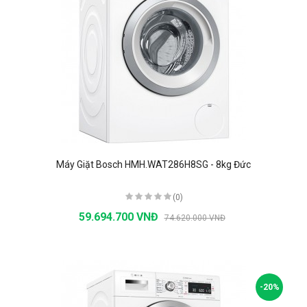
Máy Giặt Bosch HMH.WAT286H8SG - 8kg Đức
(0)
59.694.700 VNĐ
74.620.000 VNĐ
-20%