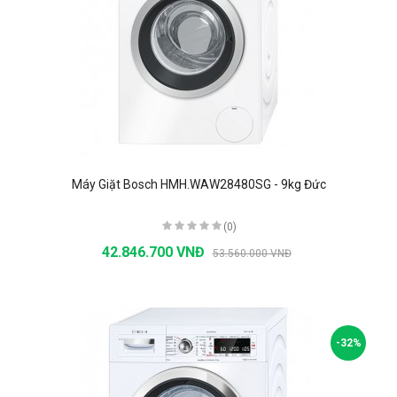
Máy Giặt Bosch HMH.WAW28480SG - 9kg Đức
(0)
42.846.700 VNĐ
53.560.000 VNĐ
-32%