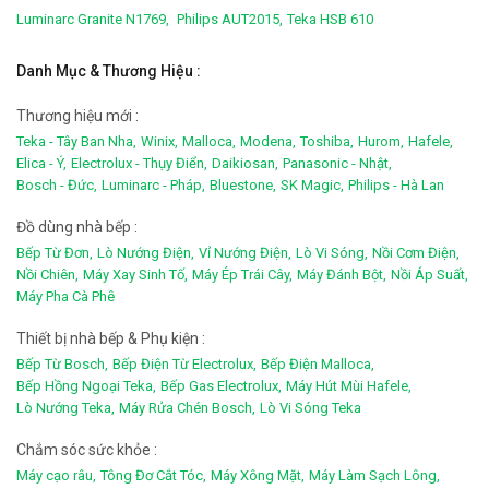
Luminarc Granite N1769,
Philips AUT2015,
Teka HSB 610
Danh Mục & Thương Hiệu :
Thương hiệu mới :
Teka - Tây Ban Nha,
Winix,
Malloca,
Modena,
Toshiba,
Hurom,
Hafele,
Elica - Ý,
Electrolux - Thụy Điển,
Daikiosan,
Panasonic - Nhật,
Bosch - Đức,
Luminarc - Pháp,
Bluestone,
SK Magic,
Philips - Hà Lan
Đồ dùng nhà bếp :
Bếp Từ Đơn,
Lò Nướng Điện,
Vỉ Nướng Điện,
Lò Vi Sóng,
Nồi Cơm Điện,
Nồi Chiên,
Máy Xay Sinh Tố,
Máy Ép Trái Cây,
Máy Đánh Bột,
Nồi Áp Suất,
Máy Pha Cà Phê
Thiết bị nhà bếp & Phụ kiện :
Bếp Từ Bosch,
Bếp Điện Từ Electrolux,
Bếp Điện Malloca,
Bếp Hồng Ngoại Teka,
Bếp Gas Electrolux,
Máy Hút Mùi Hafele,
Lò Nướng Teka,
Máy Rửa Chén Bosch,
Lò Vi Sóng Teka
Chắm sóc sức khỏe :
Máy cạo râu,
Tông Đơ Cắt Tóc,
Máy Xông Mặt,
Máy Làm Sạch Lông,