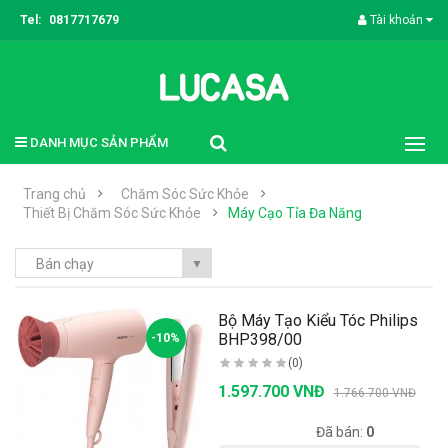
Tel:
0817717679
Tài khoản
DANH MỤC SẢN PHẨM
Trang chủ
Chăm Sóc Sức Khỏe
Thiết Bị Chăm Sóc Sức Khỏe
Máy Cạo Tỉa Đa Năng
Bán chạy
▼
Bộ Máy Tạo Kiểu Tóc Philips
BHP398/00
-10%
(0)
1.597.700 VNĐ
1.766.700 VNĐ
Có sẵn:
20
Đã bán:
0