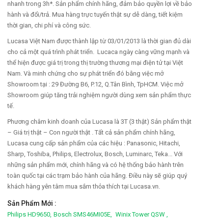
nhanh trong 3h*. Sản phẩm chính hãng, đảm bảo quyền lợi về bảo
hành và đổi/trả. Mua hàng trực tuyến thật sự dễ dàng, tiết kiệm
thời gian, chi phí và công sức.
Lucasa Việt Nam được thành lập từ 03/01/2013 là thời gian đủ dài
cho cả một quá trình phát triển. Lucaca ngày càng vững mạnh và
thể hiện được giá trị trong thị trường thương mại điện tử tại Việt
Nam. Và minh chứng cho sự phát triển đó bằng việc mở
Showroom tại : 29 Đường B6, P.12, Q.Tân Bình, TpHCM. Việc mở
Showroom giúp tăng trải nghiệm người dùng xem sản phẩm thực
tế.
Phương châm kinh doanh của Lucasa là 3T (3 thật) Sản phẩm thật
– Giá trị thật – Con người thật . Tất cả sản phẩm chính hãng,
Lucasa cung cấp sản phẩm của các hiệu : Panasonic, Hitachi,
Sharp, Toshiba, Philips, Electrolux, Bosch, Luminarc, Teka... Với
những sản phẩm mới, chính hãng và có hệ thống bảo hành trên
toàn quốc tại các trạm bảo hành của hãng. Điều này sẽ giúp quý
khách hàng yên tâm mua sắm thỏa thích tại Lucasa.vn.
Sản Phẩm Mới :
Philips HD9650,
Bosch SMS46MI05E,
Winix Tower QSW ,