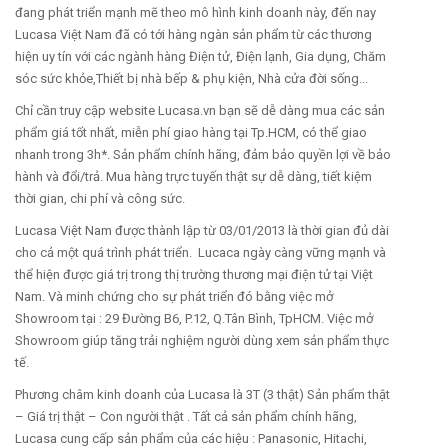
đang phát triển mạnh mẽ theo mô hình kinh doanh này, đến nay
Lucasa Việt Nam đã có tới hàng ngàn sản phẩm từ các thương
hiện uy tín với các ngành hàng Điện tử, Điện lạnh, Gia dụng, Chăm
sóc sức khỏe,Thiết bị nhà bếp & phụ kiện, Nhà cửa đời sống...
Chỉ cần truy cập website Lucasa.vn bạn sẽ dễ dàng mua các sản
phẩm giá tốt nhất, miễn phí giao hàng tại Tp.HCM, có thể giao
nhanh trong 3h*. Sản phẩm chính hãng, đảm bảo quyền lợi về bảo
hành và đổi/trả. Mua hàng trực tuyến thật sự dễ dàng, tiết kiệm
thời gian, chi phí và công sức.
Lucasa Việt Nam được thành lập từ 03/01/2013 là thời gian đủ dài
cho cả một quá trình phát triển. Lucaca ngày càng vững mạnh và
thể hiện được giá trị trong thị trường thương mại điện tử tại Việt
Nam. Và minh chứng cho sự phát triển đó bằng việc mở
Showroom tại : 29 Đường B6, P.12, Q.Tân Bình, TpHCM. Việc mở
Showroom giúp tăng trải nghiệm người dùng xem sản phẩm thực
tế.
Phương châm kinh doanh của Lucasa là 3T (3 thật) Sản phẩm thật
– Giá trị thật – Con người thật . Tất cả sản phẩm chính hãng,
Lucasa cung cấp sản phẩm của các hiệu : Panasonic, Hitachi,