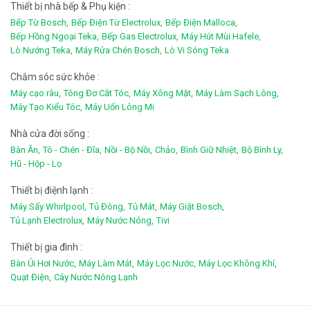
Thiết bị nhà bếp & Phụ kiện :
Bếp Từ Bosch,
Bếp Điện Từ Electrolux,
Bếp Điện Malloca,
Bếp Hồng Ngoại Teka,
Bếp Gas Electrolux,
Máy Hút Mùi Hafele,
Lò Nướng Teka,
Máy Rửa Chén Bosch,
Lò Vi Sóng Teka
Chắm sóc sức khỏe :
Máy cạo râu,
Tông Đơ Cắt Tóc,
Máy Xông Mặt,
Máy Làm Sạch Lông,
Máy Tạo Kiểu Tóc,
Máy Uốn Lông Mi
Nhà cửa đời sống :
Bàn Ăn,
Tô - Chén - Đĩa,
Nồi - Bộ Nồi,
Chảo,
Bình Giữ Nhiệt,
Bộ Bình Ly,
Hũ - Hộp - Lọ
Thiết bị điệnh lạnh :
Máy Sấy Whirlpool,
Tủ Đông,
Tủ Mát,
Máy Giặt Bosch,
Tủ Lạnh Electrolux,
Máy Nước Nóng,
Tivi
Thiết bị gia đình :
Bàn Ủi Hơi Nước,
Máy Làm Mát,
Máy Lọc Nước,
Máy Lọc Không Khí,
Quạt Điện,
Cây Nước Nóng Lạnh