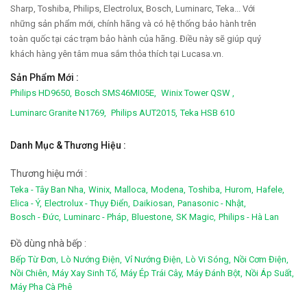
Sharp, Toshiba, Philips, Electrolux, Bosch, Luminarc, Teka... Với
những sản phẩm mới, chính hãng và có hệ thống bảo hành trên
toàn quốc tại các trạm bảo hành của hãng. Điều này sẽ giúp quý
khách hàng yên tâm mua sắm thỏa thích tại Lucasa.vn.
Sản Phẩm Mới :
Philips HD9650,
Bosch SMS46MI05E,
Winix Tower QSW ,
Luminarc Granite N1769,
Philips AUT2015,
Teka HSB 610
Danh Mục & Thương Hiệu :
Thương hiệu mới :
Teka - Tây Ban Nha,
Winix,
Malloca,
Modena,
Toshiba,
Hurom,
Hafele,
Elica - Ý,
Electrolux - Thụy Điển,
Daikiosan,
Panasonic - Nhật,
Bosch - Đức,
Luminarc - Pháp,
Bluestone,
SK Magic,
Philips - Hà Lan
Đồ dùng nhà bếp :
Bếp Từ Đơn,
Lò Nướng Điện,
Vỉ Nướng Điện,
Lò Vi Sóng,
Nồi Cơm Điện,
Nồi Chiên,
Máy Xay Sinh Tố,
Máy Ép Trái Cây,
Máy Đánh Bột,
Nồi Áp Suất,
Máy Pha Cà Phê