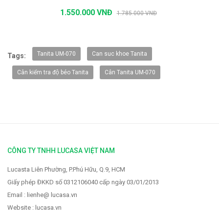
1.550.000 VNĐ
1.785.000 VNĐ
-20%
Tanita UM-070
Can suc khoe Tanita
Tags:
Cân kiểm tra độ béo Tanita
Cân Tanita UM-070
CÔNG TY TNHH LUCASA VIỆT NAM
Lucasta Liên Phường, P.Phú Hữu, Q.9, HCM
Vòi rửa Faster FS-928
Giấy phép ĐKKD số 0312106040 cấp ngày 03/01/2013
2.319.000 VNĐ
Email : lienhe@ lucasa.vn
2.900.000 VNĐ
Website : lucasa.vn