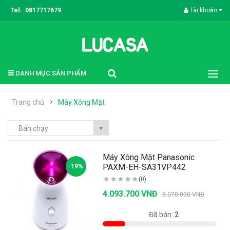
Tel:
0817717679
Tài khoản
DANH MỤC SẢN PHẨM
Trang chủ
Máy Xông Mặt
Bán chạy
▼
Máy Xông Mặt Panasonic
PAXM-EH-SA31VP442
-19%
(0)
4.093.700 VNĐ
5.070.000 VNĐ
Có sẵn:
8
Đã bán:
2