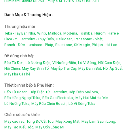
Luminarc Granite N1769,
Philips AUT2015,
Teka HSB 610
Danh Mục & Thương Hiệu :
Thương hiệu mới :
Teka - Tây Ban Nha,
Winix,
Malloca,
Modena,
Toshiba,
Hurom,
Hafele,
Elica - Ý,
Electrolux - Thụy Điển,
Daikiosan,
Panasonic - Nhật,
Bosch - Đức,
Luminarc - Pháp,
Bluestone,
SK Magic,
Philips - Hà Lan
Đồ dùng nhà bếp :
Bếp Từ Đơn,
Lò Nướng Điện,
Vỉ Nướng Điện,
Lò Vi Sóng,
Nồi Cơm Điện,
Nồi Chiên,
Máy Xay Sinh Tố,
Máy Ép Trái Cây,
Máy Đánh Bột,
Nồi Áp Suất,
Máy Pha Cà Phê
Thiết bị nhà bếp & Phụ kiện :
Bếp Từ Bosch,
Bếp Điện Từ Electrolux,
Bếp Điện Malloca,
Bếp Hồng Ngoại Teka,
Bếp Gas Electrolux,
Máy Hút Mùi Hafele,
Lò Nướng Teka,
Máy Rửa Chén Bosch,
Lò Vi Sóng Teka
Chắm sóc sức khỏe :
Máy cạo râu,
Tông Đơ Cắt Tóc,
Máy Xông Mặt,
Máy Làm Sạch Lông,
Máy Tạo Kiểu Tóc,
Máy Uốn Lông Mi