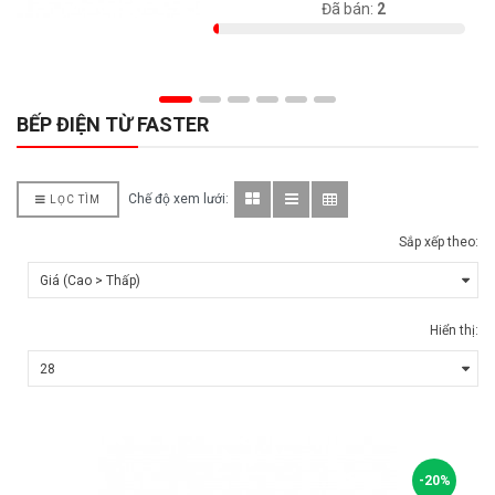
Có sẵn:
98
Đã bán:
2
BẾP ĐIỆN TỪ FASTER
Chế độ xem lưới:
LỌC TÌM
Sắp xếp theo:
Hiển thị:
-20%