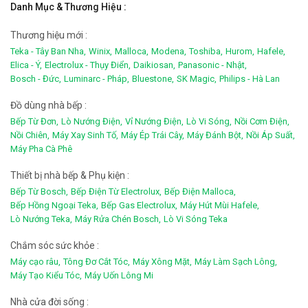
Danh Mục & Thương Hiệu :
Thương hiệu mới :
Teka - Tây Ban Nha,
Winix,
Malloca,
Modena,
Toshiba,
Hurom,
Hafele,
Elica - Ý,
Electrolux - Thụy Điển,
Daikiosan,
Panasonic - Nhật,
Bosch - Đức,
Luminarc - Pháp,
Bluestone,
SK Magic,
Philips - Hà Lan
Đồ dùng nhà bếp :
Bếp Từ Đơn,
Lò Nướng Điện,
Vỉ Nướng Điện,
Lò Vi Sóng,
Nồi Cơm Điện,
Nồi Chiên,
Máy Xay Sinh Tố,
Máy Ép Trái Cây,
Máy Đánh Bột,
Nồi Áp Suất,
Máy Pha Cà Phê
Thiết bị nhà bếp & Phụ kiện :
Bếp Từ Bosch,
Bếp Điện Từ Electrolux,
Bếp Điện Malloca,
Bếp Hồng Ngoại Teka,
Bếp Gas Electrolux,
Máy Hút Mùi Hafele,
Lò Nướng Teka,
Máy Rửa Chén Bosch,
Lò Vi Sóng Teka
Chắm sóc sức khỏe :
Máy cạo râu,
Tông Đơ Cắt Tóc,
Máy Xông Mặt,
Máy Làm Sạch Lông,
Máy Tạo Kiểu Tóc,
Máy Uốn Lông Mi
Nhà cửa đời sống :