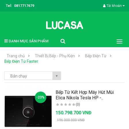
Tel:
0817717679
Tài khoản
DANH MỤC SẢN PHẨM
Trang chủ
Thiết Bị Bếp - Phụ Kiện
Bếp Điện Từ
Bếp Điện Từ Faster
Bán chạy
▼
Bếp Từ Kết Hợp Máy Hút Mùi
Elica Nikola Tesla HP -..
-23%
(0)
150.798.700 VNĐ
196.300.000 VNĐ