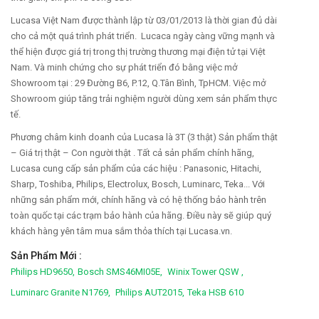
Lucasa Việt Nam được thành lập từ 03/01/2013 là thời gian đủ dài
cho cả một quá trình phát triển. Lucaca ngày càng vững mạnh và
thể hiện được giá trị trong thị trường thương mại điện tử tại Việt
Nam. Và minh chứng cho sự phát triển đó bằng việc mở
Showroom tại : 29 Đường B6, P.12, Q.Tân Bình, TpHCM. Việc mở
Showroom giúp tăng trải nghiệm người dùng xem sản phẩm thực
tế.
Phương châm kinh doanh của Lucasa là 3T (3 thật) Sản phẩm thật
– Giá trị thật – Con người thật . Tất cả sản phẩm chính hãng,
Lucasa cung cấp sản phẩm của các hiệu : Panasonic, Hitachi,
Sharp, Toshiba, Philips, Electrolux, Bosch, Luminarc, Teka... Với
những sản phẩm mới, chính hãng và có hệ thống bảo hành trên
toàn quốc tại các trạm bảo hành của hãng. Điều này sẽ giúp quý
khách hàng yên tâm mua sắm thỏa thích tại Lucasa.vn.
Sản Phẩm Mới :
Philips HD9650,
Bosch SMS46MI05E,
Winix Tower QSW ,
Luminarc Granite N1769,
Philips AUT2015,
Teka HSB 610