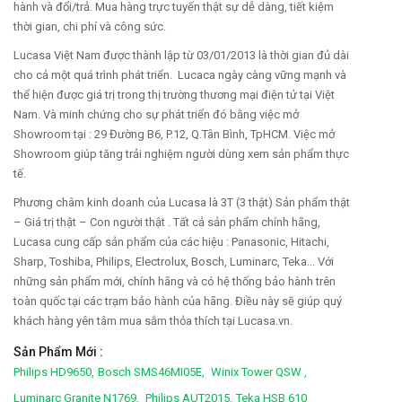
hành và đổi/trả. Mua hàng trực tuyến thật sự dễ dàng, tiết kiệm
thời gian, chi phí và công sức.
Lucasa Việt Nam được thành lập từ 03/01/2013 là thời gian đủ dài
cho cả một quá trình phát triển. Lucaca ngày càng vững mạnh và
thể hiện được giá trị trong thị trường thương mại điện tử tại Việt
Nam. Và minh chứng cho sự phát triển đó bằng việc mở
Showroom tại : 29 Đường B6, P.12, Q.Tân Bình, TpHCM. Việc mở
Showroom giúp tăng trải nghiệm người dùng xem sản phẩm thực
tế.
Phương châm kinh doanh của Lucasa là 3T (3 thật) Sản phẩm thật
– Giá trị thật – Con người thật . Tất cả sản phẩm chính hãng,
Lucasa cung cấp sản phẩm của các hiệu : Panasonic, Hitachi,
Sharp, Toshiba, Philips, Electrolux, Bosch, Luminarc, Teka... Với
những sản phẩm mới, chính hãng và có hệ thống bảo hành trên
toàn quốc tại các trạm bảo hành của hãng. Điều này sẽ giúp quý
khách hàng yên tâm mua sắm thỏa thích tại Lucasa.vn.
Sản Phẩm Mới :
Philips HD9650,
Bosch SMS46MI05E,
Winix Tower QSW ,
Luminarc Granite N1769,
Philips AUT2015,
Teka HSB 610