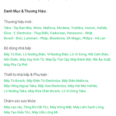
Danh Mục & Thương Hiệu :
Thương hiệu mới :
Teka - Tây Ban Nha,
Winix,
Malloca,
Modena,
Toshiba,
Hurom,
Hafele,
Elica - Ý,
Electrolux - Thụy Điển,
Daikiosan,
Panasonic - Nhật,
Bosch - Đức,
Luminarc - Pháp,
Bluestone,
SK Magic,
Philips - Hà Lan
Đồ dùng nhà bếp :
Bếp Từ Đơn,
Lò Nướng Điện,
Vỉ Nướng Điện,
Lò Vi Sóng,
Nồi Cơm Điện,
Nồi Chiên,
Máy Xay Sinh Tố,
Máy Ép Trái Cây,
Máy Đánh Bột,
Nồi Áp Suất,
Máy Pha Cà Phê
Thiết bị nhà bếp & Phụ kiện :
Bếp Từ Bosch,
Bếp Điện Từ Electrolux,
Bếp Điện Malloca,
Bếp Hồng Ngoại Teka,
Bếp Gas Electrolux,
Máy Hút Mùi Hafele,
Lò Nướng Teka,
Máy Rửa Chén Bosch,
Lò Vi Sóng Teka
Chắm sóc sức khỏe :
Máy cạo râu,
Tông Đơ Cắt Tóc,
Máy Xông Mặt,
Máy Làm Sạch Lông,
Máy Tạo Kiểu Tóc,
Máy Uốn Lông Mi