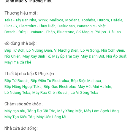
Danh Mục & Thương Hiệu :
Thương hiệu mới :
Teka - Tây Ban Nha,
Winix,
Malloca,
Modena,
Toshiba,
Hurom,
Hafele,
Elica - Ý,
Electrolux - Thụy Điển,
Daikiosan,
Panasonic - Nhật,
Bosch - Đức,
Luminarc - Pháp,
Bluestone,
SK Magic,
Philips - Hà Lan
Đồ dùng nhà bếp :
Bếp Từ Đơn,
Lò Nướng Điện,
Vỉ Nướng Điện,
Lò Vi Sóng,
Nồi Cơm Điện,
Nồi Chiên,
Máy Xay Sinh Tố,
Máy Ép Trái Cây,
Máy Đánh Bột,
Nồi Áp Suất,
Máy Pha Cà Phê
Thiết bị nhà bếp & Phụ kiện :
Bếp Từ Bosch,
Bếp Điện Từ Electrolux,
Bếp Điện Malloca,
Bếp Hồng Ngoại Teka,
Bếp Gas Electrolux,
Máy Hút Mùi Hafele,
Lò Nướng Teka,
Máy Rửa Chén Bosch,
Lò Vi Sóng Teka
Chắm sóc sức khỏe :
Máy cạo râu,
Tông Đơ Cắt Tóc,
Máy Xông Mặt,
Máy Làm Sạch Lông,
Máy Tạo Kiểu Tóc,
Máy Uốn Lông Mi
Nhà cửa đời sống :