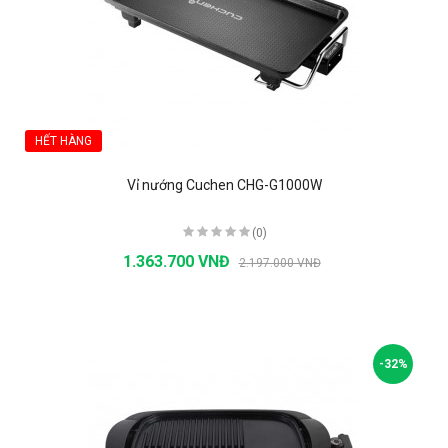
HẾT HÀNG
Vỉ nướng Cuchen CHG-G1000W
(0)
1.363.700 VNĐ
2.197.000 VNĐ
-32%