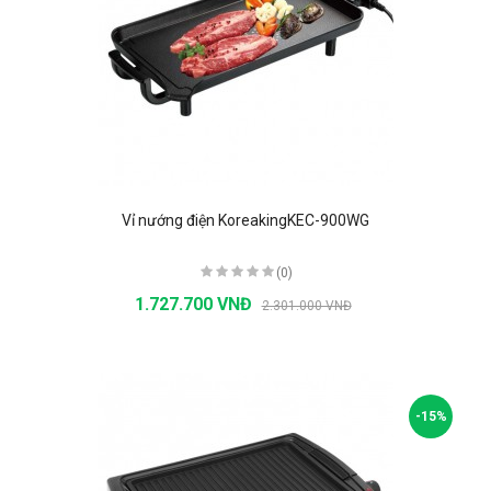
Vỉ nướng điện KoreakingKEC-900WG
(0)
1.727.700 VNĐ
2.301.000 VNĐ
-15%