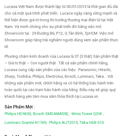
Lucasa Việt Nam được thành lập từ 03/01/2013 là thời gian đủ dài
cho cả một quá trình phát triển. Lucaca ngày càng vững mạnh và
thể hiện được giá trị trong thị trường thương mại điện tử tại Việt
Nam. Và minh chứng cho sự phát triển đó bằng việc mở
Showroom tại : 29 Đường B6, P.12, Q.Tân Bình, TpHCM. Việc mở
Showroom giúp tăng trải nghiệm người dùng xem sản phẩm thực
tế.
Phương châm kinh doanh của Lucasa là 3T (3 thật) Sản phẩm thật
– Giá trị thật – Con người thật . Tất cả sản phẩm chính hãng,
Lucasa cung cấp sản phẩm của các hiệu : Panasonic, Hitachi,
Sharp, Toshiba, Philips, Electrolux, Bosch, Luminarc, Teka... Với
những sản phẩm mới, chính hãng và có hệ thống bảo hành trên
toàn quốc tại các trạm bảo hành của hãng. Điều này sẽ giúp quý
khách hàng yên tâm mua sắm thỏa thích tại Lucasa.vn.
Sản Phẩm Mới :
Philips HD9650,
Bosch SMS46MI05E,
Winix Tower QSW ,
Luminarc Granite N1769,
Philips AUT2015,
Teka HSB 610