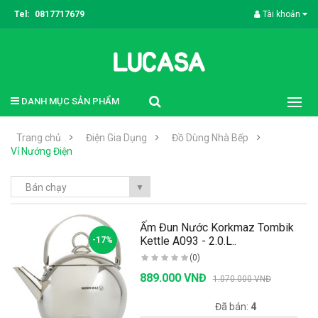
Tel:
0817717679
Tài khoản
DANH MỤC SẢN PHẨM
Trang chủ
Điện Gia Dụng
Đồ Dùng Nhà Bếp
Vỉ Nướng Điện
Bán chạy
▼
Ấm Đun Nước Korkmaz Tombik
Kettle A093 - 2.0.L..
-17%
(0)
889.000 VNĐ
1.070.000 VNĐ
Có sẵn:
996
Đã bán:
4