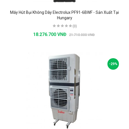
Máy Hút Bụi Không Dây Electrolux PF91-6BWF - Sản Xuất Tại
Hungary
(0)
18.276.700 VNĐ
21.710.000 VNĐ
-29%