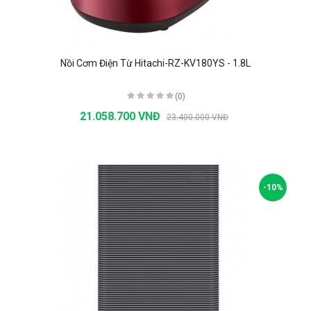
Nồi Cơm Điện Từ Hitachi-RZ-KV180YS - 1.8L
(0)
21.058.700 VNĐ
23.400.000 VNĐ
-10%