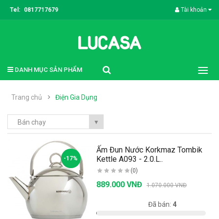
Tel:
0817717679
Tài khoản
DANH MỤC SẢN PHẨM
Trang chủ
Điện Gia Dụng
Bán chạy
▼
Ấm Đun Nước Korkmaz Tombik
Kettle A093 - 2.0.L..
-17%
(0)
889.000 VNĐ
1.070.000 VNĐ
Có sẵn:
996
Đã bán:
4