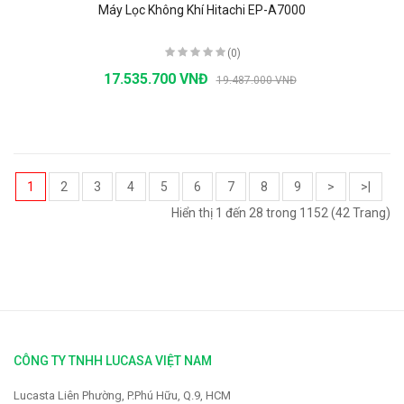
Máy Lọc Không Khí Hitachi EP-A7000
(0)
17.535.700 VNĐ
19.487.000 VNĐ
1
2
3
4
5
6
7
8
9
>
>|
Hiển thị 1 đến 28 trong 1152 (42 Trang)
CÔNG TY TNHH LUCASA VIỆT NAM
Lucasta Liên Phường, P.Phú Hữu, Q.9, HCM