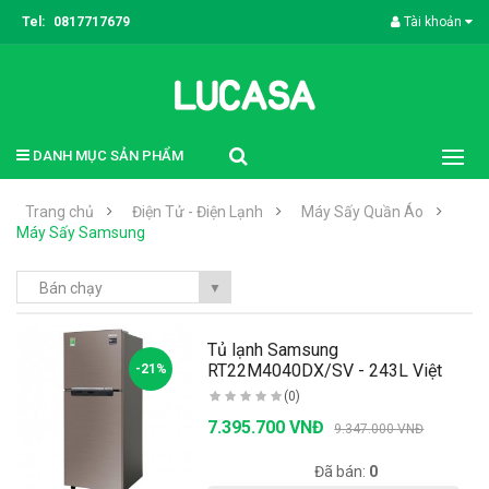
Tel:
0817717679
Tài khoản
DANH MỤC SẢN PHẨM
Trang chủ
Điện Tử - Điện Lạnh
Máy Sấy Quần Áo
Máy Sấy Samsung
Bán chạy
▼
Tủ lạnh Samsung
RT22M4040DX/SV - 243L Việt
-21%
Nam..
(0)
7.395.700 VNĐ
9.347.000 VNĐ
Có sẵn:
20
Đã bán:
0