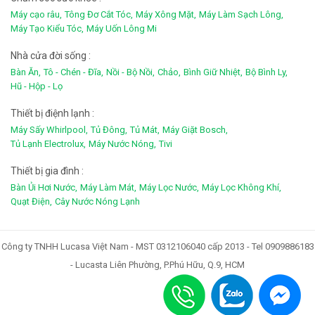
Máy cạo râu,
Tông Đơ Cắt Tóc,
Máy Xông Mặt,
Máy Làm Sạch Lông,
Máy Tạo Kiểu Tóc,
Máy Uốn Lông Mi
Nhà cửa đời sống :
Bàn Ăn,
Tô - Chén - Đĩa,
Nồi - Bộ Nồi,
Chảo,
Bình Giữ Nhiệt,
Bộ Bình Ly,
Hũ - Hộp - Lọ
Thiết bị điệnh lạnh :
Máy Sấy Whirlpool,
Tủ Đông,
Tủ Mát,
Máy Giặt Bosch,
Tủ Lạnh Electrolux,
Máy Nước Nóng,
Tivi
Thiết bị gia đình :
Bàn Ủi Hơi Nước,
Máy Làm Mát,
Máy Lọc Nước,
Máy Lọc Không Khí,
Quạt Điện,
Cây Nước Nóng Lạnh
Công ty TNHH Lucasa Việt Nam - MST 0312106040 cấp 2013 - Tel 0909886183
- Lucasta Liên Phường, P.Phú Hữu, Q.9, HCM