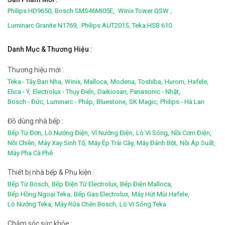
Philips HD9650,
Bosch SMS46MI05E,
Winix Tower QSW ,
Luminarc Granite N1769,
Philips AUT2015,
Teka HSB 610
Danh Mục & Thương Hiệu :
Thương hiệu mới :
Teka - Tây Ban Nha,
Winix,
Malloca,
Modena,
Toshiba,
Hurom,
Hafele,
Elica - Ý,
Electrolux - Thụy Điển,
Daikiosan,
Panasonic - Nhật,
Bosch - Đức,
Luminarc - Pháp,
Bluestone,
SK Magic,
Philips - Hà Lan
Đồ dùng nhà bếp :
Bếp Từ Đơn,
Lò Nướng Điện,
Vỉ Nướng Điện,
Lò Vi Sóng,
Nồi Cơm Điện,
Nồi Chiên,
Máy Xay Sinh Tố,
Máy Ép Trái Cây,
Máy Đánh Bột,
Nồi Áp Suất,
Máy Pha Cà Phê
Thiết bị nhà bếp & Phụ kiện :
Bếp Từ Bosch,
Bếp Điện Từ Electrolux,
Bếp Điện Malloca,
Bếp Hồng Ngoại Teka,
Bếp Gas Electrolux,
Máy Hút Mùi Hafele,
Lò Nướng Teka,
Máy Rửa Chén Bosch,
Lò Vi Sóng Teka
Chắm sóc sức khỏe :