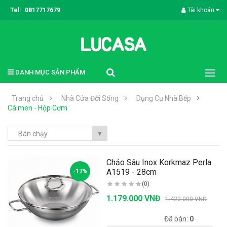
Tel:
0817717679
Tài khoản
DANH MỤC SẢN PHẨM
Trang chủ
Nhà Cửa Đời Sống
Dụng Cụ Nhà Bếp
Cà men - Hộp Cơm
Bán chạy
▼
Chảo Sâu Inox Korkmaz Perla
A1519 - 28cm
-17%
(0)
1.179.000 VNĐ
1.420.000 VNĐ
Có sẵn:
1000
Đã bán:
0