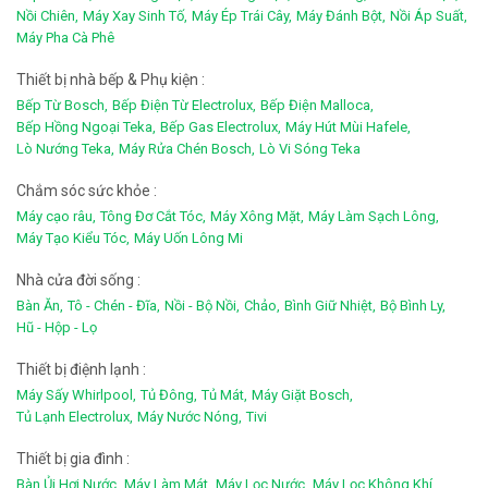
Nồi Chiên,
Máy Xay Sinh Tố,
Máy Ép Trái Cây,
Máy Đánh Bột,
Nồi Áp Suất,
Máy Pha Cà Phê
Thiết bị nhà bếp & Phụ kiện :
Bếp Từ Bosch,
Bếp Điện Từ Electrolux,
Bếp Điện Malloca,
Bếp Hồng Ngoại Teka,
Bếp Gas Electrolux,
Máy Hút Mùi Hafele,
Lò Nướng Teka,
Máy Rửa Chén Bosch,
Lò Vi Sóng Teka
Chắm sóc sức khỏe :
Máy cạo râu,
Tông Đơ Cắt Tóc,
Máy Xông Mặt,
Máy Làm Sạch Lông,
Máy Tạo Kiểu Tóc,
Máy Uốn Lông Mi
Nhà cửa đời sống :
Bàn Ăn,
Tô - Chén - Đĩa,
Nồi - Bộ Nồi,
Chảo,
Bình Giữ Nhiệt,
Bộ Bình Ly,
Hũ - Hộp - Lọ
Thiết bị điệnh lạnh :
Máy Sấy Whirlpool,
Tủ Đông,
Tủ Mát,
Máy Giặt Bosch,
Tủ Lạnh Electrolux,
Máy Nước Nóng,
Tivi
Thiết bị gia đình :
Bàn Ủi Hơi Nước,
Máy Làm Mát,
Máy Lọc Nước,
Máy Lọc Không Khí,