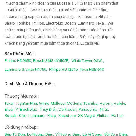
Phương châm kinh doanh của Lucasa là 3T (3 thật) Sản phẩm thật
– Giá trị thật – Con người thật . Tất cả sản phẩm chính hãng,
Lucasa cung cấp sản phẩm của các hiệu : Panasonic, Hitachi,
Sharp, Toshiba, Philips, Electrolux, Bosch, Luminarc, Teka... Với
những sản phẩm mới, chính hãng và có hệ thống bảo hành trên
toàn quốc tại các trạm bảo hành của hãng. Điều này sẽ giúp quý
khách hàng yên tâm mua sắm thỏa thích tại Lucasa.vn.
Sản Phẩm Mới :
Philips HD9650,
Bosch SMS46MI05E,
Winix Tower QSW ,
Luminarc Granite N1769,
Philips AUT2015,
Teka HSB 610
Danh Mục & Thương Hiệu :
Thương hiệu mới :
Teka - Tây Ban Nha,
Winix,
Malloca,
Modena,
Toshiba,
Hurom,
Hafele,
Elica - Ý,
Electrolux - Thụy Điển,
Daikiosan,
Panasonic - Nhật,
Bosch - Đức,
Luminarc - Pháp,
Bluestone,
SK Magic,
Philips - Hà Lan
Đồ dùng nhà bếp :
Bếp Từ Đơn,
Lò Nướng Điện,
Vỉ Nướng Điện,
Lò Vi Sóng,
Nồi Cơm Điện,