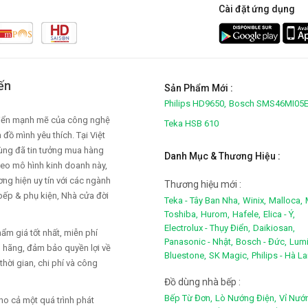
Cài đặt ứng dụng
ến
Sản Phẩm Mới :
Philips HD9650,
Bosch SMS46MI05E
triển mạnh mẽ của công nghệ
Teka HSB 610
đồ mình yêu thích. Tại Việt
dùng đã tin tưởng mua hàng
Danh Mục & Thương Hiệu :
heo mô hình kinh doanh này,
ng hiện uy tín với các ngành
Thương hiệu mới :
 bếp & phụ kiện, Nhà cửa đời
Teka - Tây Ban Nha,
Winix,
Malloca,
Toshiba,
Hurom,
Hafele,
Elica - Ý,
Electrolux - Thụy Điển,
Daikiosan,
m giá tốt nhất, miễn phí
Panasonic - Nhật,
Bosch - Đức,
Lumi
h hãng, đảm bảo quyền lợi về
Bluestone,
SK Magic,
Philips - Hà L
thời gian, chi phí và công
Đồ dùng nhà bếp :
Bếp Từ Đơn,
Lò Nướng Điện,
Vỉ Nướ
ho cả một quá trình phát