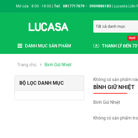
Mở cửa : 8:00 - 18:00 |
Tel:
0817717679
-
0909886183
|
Lucasta Liên 
Tất cả danh mục
DANH MỤC SẢN PHẨM
THANH LÝ ĐẾN 7
Trang chủ
Bình Giữ Nhiệt
Không có sản phẩm nào 
BỘ LỌC DANH MỤC
BÌNH GIỮ NHIỆT
Bình Giữ Nhiệt
Không có sản phẩm tro