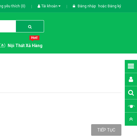
g yêu thích (0)
Tài khoản
Đăng nhập
hoặc
Đăng ký
Nội Thất Xả Hàng
TIẾP TỤC