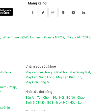
Mạng xã hội
,
Winix Tower QSW ,
Luminarc Granite N1769,
Philips AUT2015,
Chắm sóc sức khỏe :
Modena,
Máy cạo râu,
Tông Đơ Cắt Tóc,
Máy Xông Mặt,
Máy Làm Sạch Lông,
Máy Tạo Kiểu Tóc,
Máy Uốn Lông Mi
narc - Pháp,
Nhà cửa đời sống :
an
Bàn Ăn,
Tô - Chén - Đĩa,
Nồi - Bộ Nồi,
Chảo,
Bình Giữ Nhiệt,
Bộ Bình Ly,
Hũ - Hộp - Lọ
ng Điện,