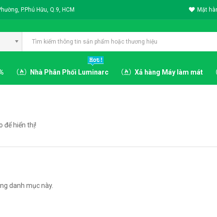
Phường, P.Phú Hữu, Q.9, HCM
Mặt hàn
3%
Nhà Phân Phối Luminarc
Xả hàng Máy làm mát
để hiển thị!
ng danh mục này.