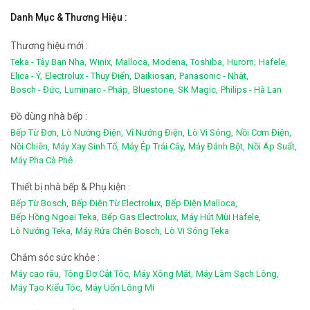
Danh Mục & Thương Hiệu :
Thương hiệu mới :
Teka - Tây Ban Nha,
Winix,
Malloca,
Modena,
Toshiba,
Hurom,
Hafele,
Elica - Ý,
Electrolux - Thụy Điển,
Daikiosan,
Panasonic - Nhật,
Bosch - Đức,
Luminarc - Pháp,
Bluestone,
SK Magic,
Philips - Hà Lan
Đồ dùng nhà bếp :
Bếp Từ Đơn,
Lò Nướng Điện,
Vỉ Nướng Điện,
Lò Vi Sóng,
Nồi Cơm Điện,
Nồi Chiên,
Máy Xay Sinh Tố,
Máy Ép Trái Cây,
Máy Đánh Bột,
Nồi Áp Suất,
Máy Pha Cà Phê
Thiết bị nhà bếp & Phụ kiện :
Bếp Từ Bosch,
Bếp Điện Từ Electrolux,
Bếp Điện Malloca,
Bếp Hồng Ngoại Teka,
Bếp Gas Electrolux,
Máy Hút Mùi Hafele,
Lò Nướng Teka,
Máy Rửa Chén Bosch,
Lò Vi Sóng Teka
Chắm sóc sức khỏe :
Máy cạo râu,
Tông Đơ Cắt Tóc,
Máy Xông Mặt,
Máy Làm Sạch Lông,
Máy Tạo Kiểu Tóc,
Máy Uốn Lông Mi