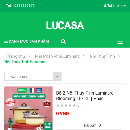
Tel:
0817717679
Tài khoản
DANH MỤC SẢN PHẨM
Trang chủ
Nhà Phân Phối Luminarc
Nồi Thủy Tinh
Nồi Thủy Tinh Blooming
Bán chạy
▼
Bộ 2 Nồi Thủy Tinh Luminarc
Blooming 1L- 3L | Phân..
(0)
0 VNĐ
Có sẵn:
-1
Đã bán:
0