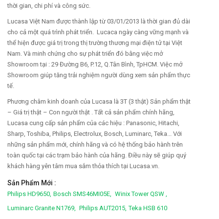
thời gian, chi phí và công sức.
Lucasa Việt Nam được thành lập từ 03/01/2013 là thời gian đủ dài
cho cả một quá trình phát triển. Lucaca ngày càng vững mạnh và
thể hiện được giá trị trong thị trường thương mại điện tử tại Việt
Nam. Và minh chứng cho sự phát triển đó bằng việc mở
Showroom tại : 29 Đường B6, P.12, Q.Tân Bình, TpHCM. Việc mở
Showroom giúp tăng trải nghiệm người dùng xem sản phẩm thực
tế.
Phương châm kinh doanh của Lucasa là 3T (3 thật) Sản phẩm thật
– Giá trị thật – Con người thật . Tất cả sản phẩm chính hãng,
Lucasa cung cấp sản phẩm của các hiệu : Panasonic, Hitachi,
Sharp, Toshiba, Philips, Electrolux, Bosch, Luminarc, Teka... Với
những sản phẩm mới, chính hãng và có hệ thống bảo hành trên
toàn quốc tại các trạm bảo hành của hãng. Điều này sẽ giúp quý
khách hàng yên tâm mua sắm thỏa thích tại Lucasa.vn.
Sản Phẩm Mới :
Philips HD9650,
Bosch SMS46MI05E,
Winix Tower QSW ,
Luminarc Granite N1769,
Philips AUT2015,
Teka HSB 610