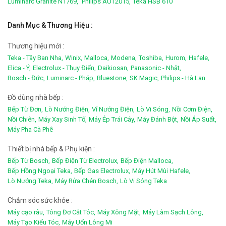
Luminarc Granite N1769,
Philips AUT2015,
Teka HSB 610
Danh Mục & Thương Hiệu :
Thương hiệu mới :
Teka - Tây Ban Nha,
Winix,
Malloca,
Modena,
Toshiba,
Hurom,
Hafele,
Elica - Ý,
Electrolux - Thụy Điển,
Daikiosan,
Panasonic - Nhật,
Bosch - Đức,
Luminarc - Pháp,
Bluestone,
SK Magic,
Philips - Hà Lan
Đồ dùng nhà bếp :
Bếp Từ Đơn,
Lò Nướng Điện,
Vỉ Nướng Điện,
Lò Vi Sóng,
Nồi Cơm Điện,
Nồi Chiên,
Máy Xay Sinh Tố,
Máy Ép Trái Cây,
Máy Đánh Bột,
Nồi Áp Suất,
Máy Pha Cà Phê
Thiết bị nhà bếp & Phụ kiện :
Bếp Từ Bosch,
Bếp Điện Từ Electrolux,
Bếp Điện Malloca,
Bếp Hồng Ngoại Teka,
Bếp Gas Electrolux,
Máy Hút Mùi Hafele,
Lò Nướng Teka,
Máy Rửa Chén Bosch,
Lò Vi Sóng Teka
Chắm sóc sức khỏe :
Máy cạo râu,
Tông Đơ Cắt Tóc,
Máy Xông Mặt,
Máy Làm Sạch Lông,
Máy Tạo Kiểu Tóc,
Máy Uốn Lông Mi