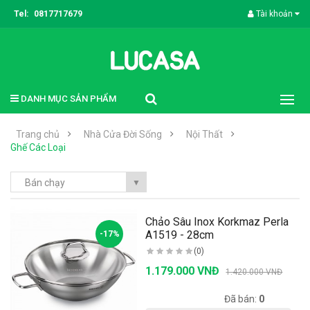
Tel:
0817717679
Tài khoản
DANH MỤC SẢN PHẨM
Trang chủ
Nhà Cửa Đời Sống
Nội Thất
Ghế Các Loại
Bán chạy
▼
Chảo Sâu Inox Korkmaz Perla
A1519 - 28cm
-17%
(0)
1.179.000 VNĐ
1.420.000 VNĐ
Có sẵn:
1000
Đã bán:
0