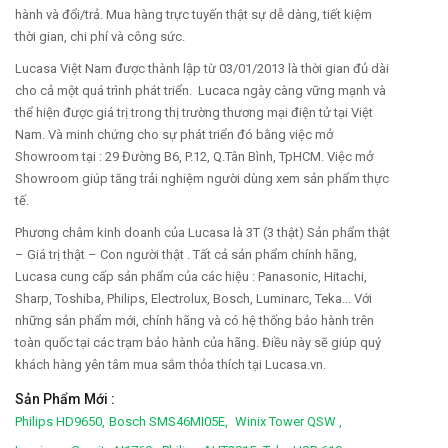
hành và đổi/trả. Mua hàng trực tuyến thật sự dễ dàng, tiết kiệm
thời gian, chi phí và công sức.
Lucasa Việt Nam được thành lập từ 03/01/2013 là thời gian đủ dài
cho cả một quá trình phát triển. Lucaca ngày càng vững mạnh và
thể hiện được giá trị trong thị trường thương mại điện tử tại Việt
Nam. Và minh chứng cho sự phát triển đó bằng việc mở
Showroom tại : 29 Đường B6, P.12, Q.Tân Bình, TpHCM. Việc mở
Showroom giúp tăng trải nghiệm người dùng xem sản phẩm thực
tế.
Phương châm kinh doanh của Lucasa là 3T (3 thật) Sản phẩm thật
– Giá trị thật – Con người thật . Tất cả sản phẩm chính hãng,
Lucasa cung cấp sản phẩm của các hiệu : Panasonic, Hitachi,
Sharp, Toshiba, Philips, Electrolux, Bosch, Luminarc, Teka... Với
những sản phẩm mới, chính hãng và có hệ thống bảo hành trên
toàn quốc tại các trạm bảo hành của hãng. Điều này sẽ giúp quý
khách hàng yên tâm mua sắm thỏa thích tại Lucasa.vn.
Sản Phẩm Mới :
Philips HD9650,
Bosch SMS46MI05E,
Winix Tower QSW ,