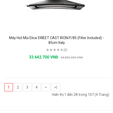
Máy Hút Mùi Elica SWEET CAST IRON/F/85 (Filter Included) -
85cm Italy
(0)
33.642.700 VNĐ
44.850.000 VNĐ
1
2
3
4
>
>|
Hiển thị 1 đến 28 trong 107 (4 Trang)