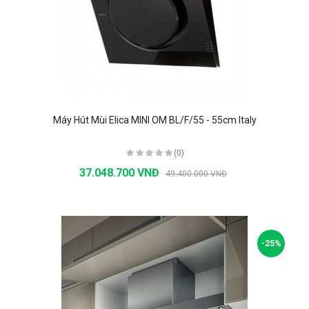
Máy Hút Mùi Elica MINI OM BL/F/55 - 55cm Italy
(0)
37.048.700 VNĐ
49.400.000 VNĐ
-25%