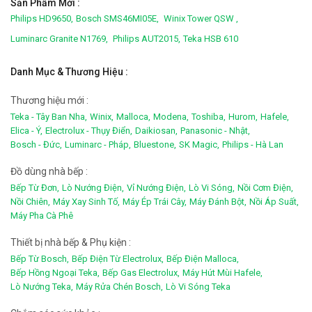
Sản Phẩm Mới :
Philips HD9650,
Bosch SMS46MI05E,
Winix Tower QSW ,
Luminarc Granite N1769,
Philips AUT2015,
Teka HSB 610
Danh Mục & Thương Hiệu :
Thương hiệu mới :
Teka - Tây Ban Nha,
Winix,
Malloca,
Modena,
Toshiba,
Hurom,
Hafele,
Elica - Ý,
Electrolux - Thụy Điển,
Daikiosan,
Panasonic - Nhật,
Bosch - Đức,
Luminarc - Pháp,
Bluestone,
SK Magic,
Philips - Hà Lan
Đồ dùng nhà bếp :
Bếp Từ Đơn,
Lò Nướng Điện,
Vỉ Nướng Điện,
Lò Vi Sóng,
Nồi Cơm Điện,
Nồi Chiên,
Máy Xay Sinh Tố,
Máy Ép Trái Cây,
Máy Đánh Bột,
Nồi Áp Suất,
Máy Pha Cà Phê
Thiết bị nhà bếp & Phụ kiện :
Bếp Từ Bosch,
Bếp Điện Từ Electrolux,
Bếp Điện Malloca,
Bếp Hồng Ngoại Teka,
Bếp Gas Electrolux,
Máy Hút Mùi Hafele,
Lò Nướng Teka,
Máy Rửa Chén Bosch,
Lò Vi Sóng Teka