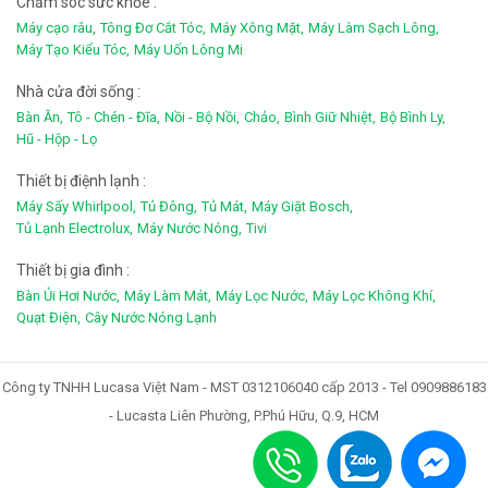
Chắm sóc sức khỏe :
Máy cạo râu,
Tông Đơ Cắt Tóc,
Máy Xông Mặt,
Máy Làm Sạch Lông,
Máy Tạo Kiểu Tóc,
Máy Uốn Lông Mi
Nhà cửa đời sống :
Bàn Ăn,
Tô - Chén - Đĩa,
Nồi - Bộ Nồi,
Chảo,
Bình Giữ Nhiệt,
Bộ Bình Ly,
Hũ - Hộp - Lọ
Thiết bị điệnh lạnh :
Máy Sấy Whirlpool,
Tủ Đông,
Tủ Mát,
Máy Giặt Bosch,
Tủ Lạnh Electrolux,
Máy Nước Nóng,
Tivi
Thiết bị gia đình :
Bàn Ủi Hơi Nước,
Máy Làm Mát,
Máy Lọc Nước,
Máy Lọc Không Khí,
Quạt Điện,
Cây Nước Nóng Lạnh
Công ty TNHH Lucasa Việt Nam - MST 0312106040 cấp 2013 - Tel 0909886183
- Lucasta Liên Phường, P.Phú Hữu, Q.9, HCM