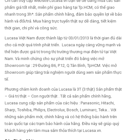
Chỉ cần truy cập website Lucasa.vn bạn sẽ dễ dàng mua các sản
phẩm giá tốt nhất, miễn phí giao hàng tại Tp.HCM, có thể giao
nhanh trong 3h*. Sản phẩm chính hãng, đảm bảo quyền lợi về bảo
hành và đổi/trả. Mua hàng trực tuyến thật sự dễ dàng, tiết kiệm
thời gian, chi phí và công sức.
Lucasa Việt Nam được thành lập từ 03/01/2013 là thời gian đủ dài
cho cả một quá trình phát triển. Lucaca ngày càng vững mạnh và
thể hiện được giá trị trong thị trường thương mại điện tử tại Việt
Nam. Và minh chứng cho sự phát triển đó bằng việc mở
Showroom tại : 29 Đường B6, P.12, Q.Tân Bình, TpHCM. Việc mở
Showroom giúp tăng trải nghiệm người dùng xem sản phẩm thực
tế.
Phương châm kinh doanh của Lucasa là 3T (3 thật) Sản phẩm thật
– Giá trị thật – Con người thật . Tất cả sản phẩm chính hãng,
Lucasa cung cấp sản phẩm của các hiệu : Panasonic, Hitachi,
Sharp, Toshiba, Philips, Electrolux, Bosch, Luminarc, Teka... Với
những sản phẩm mới, chính hãng và có hệ thống bảo hành trên
toàn quốc tại các trạm bảo hành của hãng. Điều này sẽ giúp quý
khách hàng yên tâm mua sắm thỏa thích tại Lucasa.vn.