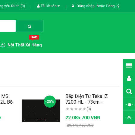
g yêu thích (0)
Tài khoản
Đăng nhập
hoặc
Đăng ký
Nội Thất Xả Hàng
a MS
Bếp Điện Từ Teka IZ
22L Bồ
7200 HL - 73cm -
-25%
3800W SX Thổ..
(0)
Đ
22.085.700 VNĐ
29.443.700 VNĐ