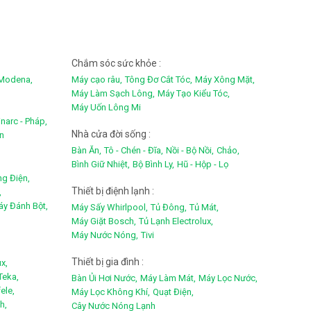
Chắm sóc sức khỏe :
Modena,
Máy cạo râu,
Tông Đơ Cắt Tóc,
Máy Xông Mặt,
Máy Làm Sạch Lông,
Máy Tạo Kiểu Tóc,
Máy Uốn Lông Mi
narc - Pháp,
Nhà cửa đời sống :
an
Bàn Ăn,
Tô - Chén - Đĩa,
Nồi - Bộ Nồi,
Chảo,
Bình Giữ Nhiệt,
Bộ Bình Ly,
Hũ - Hộp - Lọ
ng Điện,
Thiết bị điệnh lạnh :
,
y Đánh Bột,
Máy Sấy Whirlpool,
Tủ Đông,
Tủ Mát,
Máy Giặt Bosch,
Tủ Lạnh Electrolux,
Máy Nước Nóng,
Tivi
Thiết bị gia đình :
x,
Teka,
Bàn Ủi Hơi Nước,
Máy Làm Mát,
Máy Lọc Nước,
ele,
Máy Lọc Không Khí,
Quạt Điện,
h,
Cây Nước Nóng Lạnh