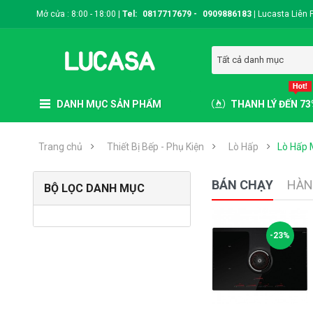
Mở cửa : 8:00 - 18:00 |
Tel:
0817717679
-
0909886183
|
Lucasta Liên 
Tất cả danh mục
DANH MỤC SẢN PHẨM
THANH LÝ ĐẾN 7
Trang chủ
Thiết Bị Bếp - Phụ Kiện
Lò Hấp
Lò Hấp 
BÁN CHẠY
HÀN
BỘ LỌC DANH MỤC
Bếp Ga Kaff KF-2120 -
75cm
-30%
-23%
(0)
3.419.000 VNĐ
4.880.000 VNĐ