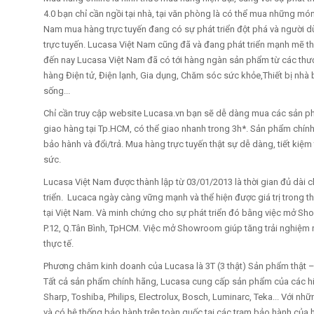
4.0 bạn chỉ cần ngồi tại nhà, tại văn phòng là có thể mua những món 
Nam mua hàng trực tuyến đang có sự phát triển đột phá và người 
trực tuyến. Lucasa Việt Nam cũng đã và đang phát triển mạnh mẽ t
đến nay Lucasa Việt Nam đã có tới hàng ngàn sản phẩm từ các thươ
hàng Điện tử, Điện lạnh, Gia dụng, Chăm sóc sức khỏe,Thiết bị nhà
sống...
Chỉ cần truy cập website Lucasa.vn bạn sẽ dễ dàng mua các sản phẩ
giao hàng tại Tp.HCM, có thể giao nhanh trong 3h*. Sản phẩm chín
bảo hành và đổi/trả. Mua hàng trực tuyến thật sự dễ dàng, tiết kiệm 
sức.
Lucasa Việt Nam được thành lập từ 03/01/2013 là thời gian đủ dài c
triển. Lucaca ngày càng vững mạnh và thể hiện được giá trị trong th
tại Việt Nam. Và minh chứng cho sự phát triển đó bằng việc mở Sh
P.12, Q.Tân Bình, TpHCM. Việc mở Showroom giúp tăng trải nghiệ
thực tế.
Phương châm kinh doanh của Lucasa là 3T (3 thật) Sản phẩm thật – Gi
Tất cả sản phẩm chính hãng, Lucasa cung cấp sản phẩm của các hiệ
Sharp, Toshiba, Philips, Electrolux, Bosch, Luminarc, Teka... Với n
và có hệ thống bảo hành trên toàn quốc tại các trạm bảo hành của 