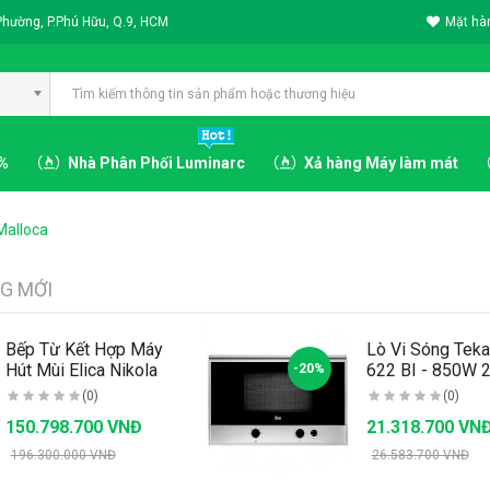
Phường, P.Phú Hữu, Q.9, HCM
Mặt hàn
3%
Nhà Phân Phối Luminarc
Xả hàng Máy làm mát
Malloca
G MỚI
Bếp Từ Kết Hợp Máy
Lò Vi Sóng Tek
Hút Mùi Elica Nikola
622 BI - 850W 
-20%
Tesla HP -..
Đào Nha..
(0)
(0)
150.798.700 VNĐ
21.318.700 VN
196.300.000 VNĐ
26.583.700 VNĐ