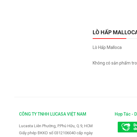
Có sẵn:
20
Đã bán:
0
LÒ HẤP MALLOC
Lò Hấp Malloca
Không có sản phẩm tro
CÔNG TY TNHH LUCASA VIỆT NAM
Hợp Tác - 
Lucasta Liên Phường, P.Phú Hữu, Q.9, HCM
Giấy phép ĐKKD số 0312106040 cấp ngày