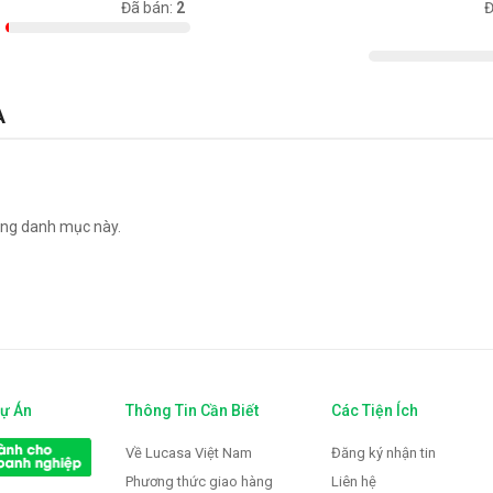
Có sẵn:
98
Đã bán:
2
Có sẵn:
Đ
1000
A
ng danh mục này.
Dự Án
Thông Tin Cần Biết
Các Tiện Ích
Về Lucasa Việt Nam
Đăng ký nhận tin
Phương thức giao hàng
Liên hệ