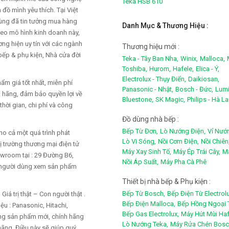
Teka HSB 610
đồ mình yêu thích. Tại Việt
dùng đã tin tưởng mua hàng
Danh Mục & Thương Hiệu :
heo mô hình kinh doanh này,
ng hiện uy tín với các ngành
Thương hiệu mới :
 bếp & phụ kiện, Nhà cửa đời
Teka - Tây Ban Nha,
Winix,
Malloca,
Toshiba,
Hurom,
Hafele,
Elica - Ý,
Electrolux - Thụy Điển,
Daikiosan,
m giá tốt nhất, miễn phí
Panasonic - Nhật,
Bosch - Đức,
Lumi
h hãng, đảm bảo quyền lợi về
Bluestone,
SK Magic,
Philips - Hà L
thời gian, chi phí và công
Đồ dùng nhà bếp :
Bếp Từ Đơn,
Lò Nướng Điện,
Vỉ Nướ
ho cả một quá trình phát
Lò Vi Sóng,
Nồi Cơm Điện,
Nồi Chiên
ị trường thương mại điện tử
Máy Xay Sinh Tố,
Máy Ép Trái Cây,
Má
owroom tại : 29 Đường B6,
Nồi Áp Suất,
Máy Pha Cà Phê
m người dùng xem sản phẩm
Thiết bị nhà bếp & Phụ kiện :
Bếp Từ Bosch,
Bếp Điện Từ Electrolu
á trị thật – Con người thật .
Bếp Điện Malloca,
Bếp Hồng Ngoại 
u : Panasonic, Hitachi,
Bếp Gas Electrolux,
Máy Hút Mùi Haf
hững sản phẩm mới, chính hãng
Lò Nướng Teka,
Máy Rửa Chén Bosc
hãng. Điều này sẽ giúp quý