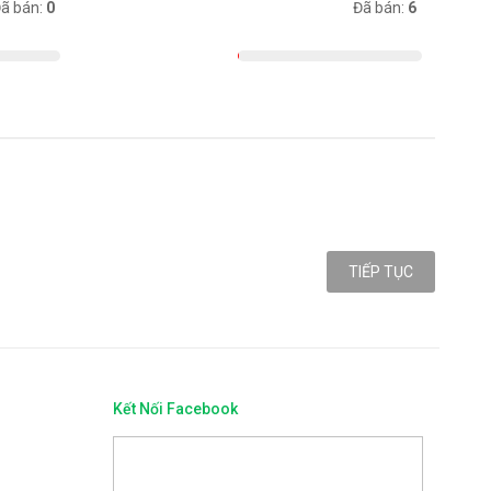
ã bán:
0
Có sẵn:
Đã bán:
6
983
TIẾP TỤC
Kết Nối Facebook