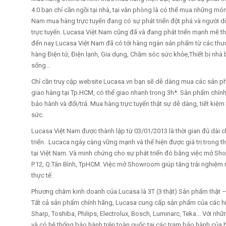
4.0 bạn chỉ cần ngồi tại nhà, tại văn phòng là có thể mua những món 
Nam mua hàng trực tuyến đang có sự phát triển đột phá và người 
trực tuyến. Lucasa Việt Nam cũng đã và đang phát triển mạnh mẽ t
đến nay Lucasa Việt Nam đã có tới hàng ngàn sản phẩm từ các thươ
hàng Điện tử, Điện lạnh, Gia dụng, Chăm sóc sức khỏe,Thiết bị nhà
sống...
Chỉ cần truy cập website Lucasa.vn bạn sẽ dễ dàng mua các sản phẩ
giao hàng tại Tp.HCM, có thể giao nhanh trong 3h*. Sản phẩm chín
bảo hành và đổi/trả. Mua hàng trực tuyến thật sự dễ dàng, tiết kiệm 
sức.
Lucasa Việt Nam được thành lập từ 03/01/2013 là thời gian đủ dài c
triển. Lucaca ngày càng vững mạnh và thể hiện được giá trị trong th
tại Việt Nam. Và minh chứng cho sự phát triển đó bằng việc mở Sh
P.12, Q.Tân Bình, TpHCM. Việc mở Showroom giúp tăng trải nghiệ
thực tế.
Phương châm kinh doanh của Lucasa là 3T (3 thật) Sản phẩm thật – Gi
Tất cả sản phẩm chính hãng, Lucasa cung cấp sản phẩm của các hiệ
Sharp, Toshiba, Philips, Electrolux, Bosch, Luminarc, Teka... Với n
và có hệ thống bảo hành trên toàn quốc tại các trạm bảo hành của 