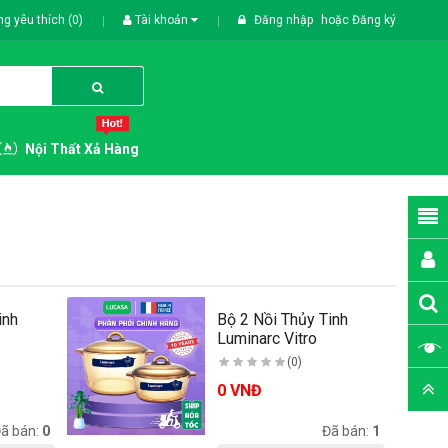
g yêu thích (0)
Tài khoản
Đăng nhập
hoặc
Đăng ký
Nội Thất Xả Hàng
inh
Bộ 2 Nồi Thủy Tinh
Luminarc Vitro
..
Amberline Granit..
(0)
0 VNĐ
ã bán:
0
Có sẵn:
-2
Đã bán:
1