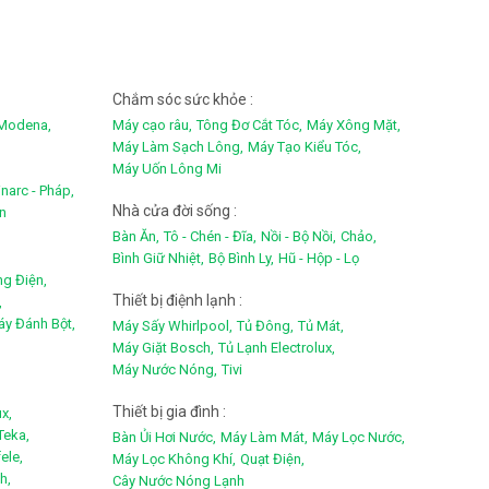
Chắm sóc sức khỏe :
Modena,
Máy cạo râu,
Tông Đơ Cắt Tóc,
Máy Xông Mặt,
Máy Làm Sạch Lông,
Máy Tạo Kiểu Tóc,
Máy Uốn Lông Mi
narc - Pháp,
Nhà cửa đời sống :
an
Bàn Ăn,
Tô - Chén - Đĩa,
Nồi - Bộ Nồi,
Chảo,
Bình Giữ Nhiệt,
Bộ Bình Ly,
Hũ - Hộp - Lọ
ng Điện,
Thiết bị điệnh lạnh :
,
y Đánh Bột,
Máy Sấy Whirlpool,
Tủ Đông,
Tủ Mát,
Máy Giặt Bosch,
Tủ Lạnh Electrolux,
Máy Nước Nóng,
Tivi
Thiết bị gia đình :
x,
Teka,
Bàn Ủi Hơi Nước,
Máy Làm Mát,
Máy Lọc Nước,
ele,
Máy Lọc Không Khí,
Quạt Điện,
h,
Cây Nước Nóng Lạnh