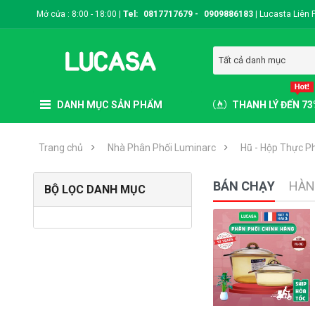
Mở cửa : 8:00 - 18:00 |
Tel:
0817717679
-
0909886183
|
Lucasta Liên 
Tất cả danh mục
DANH MỤC SẢN PHẨM
THANH LÝ ĐẾN 7
Trang chủ
Nhà Phân Phối Luminarc
Hũ - Hộp Thực P
BÁN CHẠY
HÀN
BỘ LỌC DANH MỤC
Nồi Thủy Tinh Luminarc
- Sản Xuất Pháp | Phân
Phối..
(0)
0 VNĐ
Có sẵn:
-1
Đã bán:
0