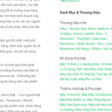
Teka HSB 610
đồ mình yêu thích. Tại Việt
dùng đã tin tưởng mua hàng
Danh Mục & Thương Hiệu :
heo mô hình kinh doanh này,
ng hiện uy tín với các ngành
Thương hiệu mới :
 bếp & phụ kiện, Nhà cửa đời
Teka - Tây Ban Nha,
Winix,
Malloca,
Toshiba,
Hurom,
Hafele,
Elica - Ý,
Electrolux - Thụy Điển,
Daikiosan,
m giá tốt nhất, miễn phí
Panasonic - Nhật,
Bosch - Đức,
Lumi
h hãng, đảm bảo quyền lợi về
Bluestone,
SK Magic,
Philips - Hà L
thời gian, chi phí và công
Đồ dùng nhà bếp :
Bếp Từ Đơn,
Lò Nướng Điện,
Vỉ Nướ
ho cả một quá trình phát
Lò Vi Sóng,
Nồi Cơm Điện,
Nồi Chiên
ị trường thương mại điện tử
Máy Xay Sinh Tố,
Máy Ép Trái Cây,
Má
owroom tại : 29 Đường B6,
Nồi Áp Suất,
Máy Pha Cà Phê
m người dùng xem sản phẩm
Thiết bị nhà bếp & Phụ kiện :
Bếp Từ Bosch,
Bếp Điện Từ Electrolu
á trị thật – Con người thật .
Bếp Điện Malloca,
Bếp Hồng Ngoại 
u : Panasonic, Hitachi,
Bếp Gas Electrolux,
Máy Hút Mùi Haf
hững sản phẩm mới, chính hãng
Lò Nướng Teka,
Máy Rửa Chén Bosc
hãng. Điều này sẽ giúp quý