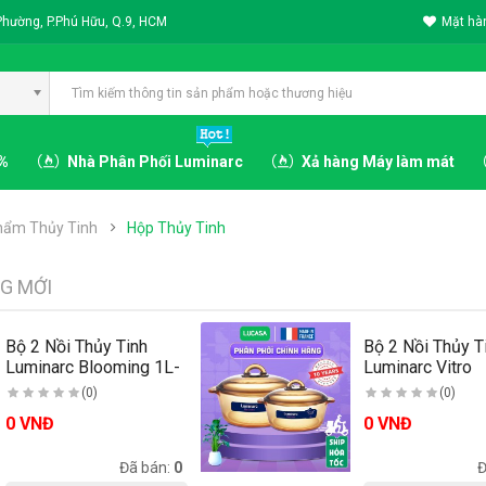
Phường, P.Phú Hữu, Q.9, HCM
Mặt hàn
3%
Nhà Phân Phối Luminarc
Xả hàng Máy làm mát
hẩm Thủy Tinh
Hộp Thủy Tinh
G MỚI
Bộ 2 Nồi Thủy Tinh
Bộ 2 Nồi Thủy T
Luminarc Blooming 1L-
Luminarc Vitro
3L | Phân..
Amberline Granit
(0)
(0)
0 VNĐ
0 VNĐ
Có sẵn:
-1
Đã bán:
0
Có sẵn:
-1
Đ