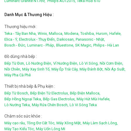
Luminarc Granite N1769,
Philips AUT2015,
Teka HSB 610
Danh Mục & Thương Hiệu :
Thương hiệu mới :
Teka - Tây Ban Nha,
Winix,
Malloca,
Modena,
Toshiba,
Hurom,
Hafele,
Elica - Ý,
Electrolux - Thụy Điển,
Daikiosan,
Panasonic - Nhật,
Bosch - Đức,
Luminarc - Pháp,
Bluestone,
SK Magic,
Philips - Hà Lan
Đồ dùng nhà bếp :
Bếp Từ Đơn,
Lò Nướng Điện,
Vỉ Nướng Điện,
Lò Vi Sóng,
Nồi Cơm Điện,
Nồi Chiên,
Máy Xay Sinh Tố,
Máy Ép Trái Cây,
Máy Đánh Bột,
Nồi Áp Suất,
Máy Pha Cà Phê
Thiết bị nhà bếp & Phụ kiện :
Bếp Từ Bosch,
Bếp Điện Từ Electrolux,
Bếp Điện Malloca,
Bếp Hồng Ngoại Teka,
Bếp Gas Electrolux,
Máy Hút Mùi Hafele,
Lò Nướng Teka,
Máy Rửa Chén Bosch,
Lò Vi Sóng Teka
Chắm sóc sức khỏe :
Máy cạo râu,
Tông Đơ Cắt Tóc,
Máy Xông Mặt,
Máy Làm Sạch Lông,
Máy Tạo Kiểu Tóc,
Máy Uốn Lông Mi