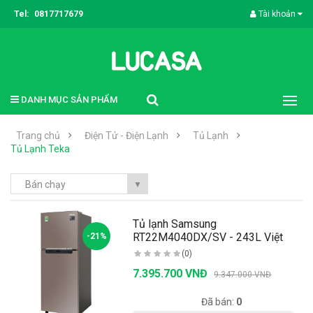
Tel:
0817717679
Tài khoản
DANH MỤC SẢN PHẨM
Trang chủ
Điện Tử - Điện Lạnh
Tủ Lạnh
Tủ Lạnh Teka
Bán chạy
▼
Tủ lạnh Samsung
RT22M4040DX/SV - 243L Việt
-21%
Nam..
(0)
7.395.700 VNĐ
9.347.000 VNĐ
Có sẵn:
20
Đã bán:
0