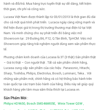
hành và đổi/trả. Mua hàng trực tuyến thật sự dễ dàng, tiết kiệm
thời gian, chi phí và công sức.
Lucasa Việt Nam được thành lập từ 03/01/2013 là thời gian đủ dài
cho cả một quá trình phát triển. Lucaca ngày càng vững mạnh và
thể hiện được giá trị trong thị trường thương mại điện tử tại Việt
Nam. Và minh chứng cho sự phát triển đó bằng việc mở
Showroom tại : 29 Đường B6, P.12, Q.Tân Bình, TpHCM. Việc mở
Showroom giúp tăng trải nghiệm người dùng xem sản phẩm thực
tế.
Phương châm kinh doanh của Lucasa là 3T (3 thật) Sản phẩm thật
– Giá trị thật – Con người thật . Tất cả sản phẩm chính hãng,
Lucasa cung cấp sản phẩm của các hiệu : Panasonic, Hitachi,
Sharp, Toshiba, Philips, Electrolux, Bosch, Luminarc, Teka... Với
những sản phẩm mới, chính hãng và có hệ thống bảo hành trên
toàn quốc tại các trạm bảo hành của hãng. Điều này sẽ giúp quý
khách hàng yên tâm mua sắm thỏa thích tại Lucasa.vn.
Sản Phẩm Mới :
Philips HD9650,
Bosch SMS46MI05E,
Winix Tower QSW ,