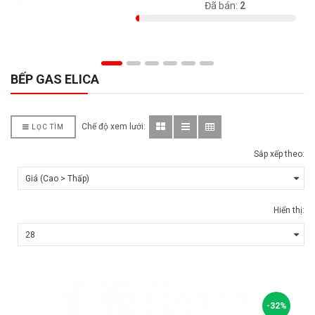
Có sẵn:
98
Đã bán:
2
BẾP GAS ELICA
Chế độ xem lưới:
LỌC TÌM
Sắp xếp theo:
Hiển thị:
-32%