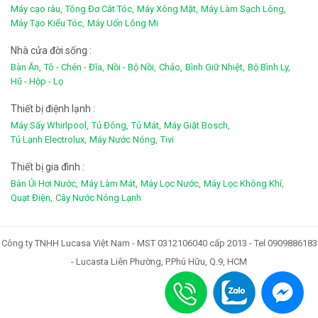
Máy cạo râu,
Tông Đơ Cắt Tóc,
Máy Xông Mặt,
Máy Làm Sạch Lông,
Máy Tạo Kiểu Tóc,
Máy Uốn Lông Mi
Nhà cửa đời sống :
Bàn Ăn,
Tô - Chén - Đĩa,
Nồi - Bộ Nồi,
Chảo,
Bình Giữ Nhiệt,
Bộ Bình Ly,
Hũ - Hộp - Lọ
Thiết bị điệnh lạnh :
Máy Sấy Whirlpool,
Tủ Đông,
Tủ Mát,
Máy Giặt Bosch,
Tủ Lạnh Electrolux,
Máy Nước Nóng,
Tivi
Thiết bị gia đình :
Bàn Ủi Hơi Nước,
Máy Làm Mát,
Máy Lọc Nước,
Máy Lọc Không Khí,
Quạt Điện,
Cây Nước Nóng Lạnh
Công ty TNHH Lucasa Việt Nam - MST 0312106040 cấp 2013 - Tel 0909886183
- Lucasta Liên Phường, P.Phú Hữu, Q.9, HCM