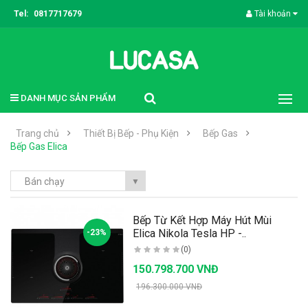
Tel:
0817717679
Tài khoản
DANH MỤC SẢN PHẨM
Trang chủ
Thiết Bị Bếp - Phụ Kiện
Bếp Gas
Bếp Gas Elica
Bán chạy
▼
Bếp Từ Kết Hợp Máy Hút Mùi
Elica Nikola Tesla HP -..
-23%
(0)
150.798.700 VNĐ
196.300.000 VNĐ