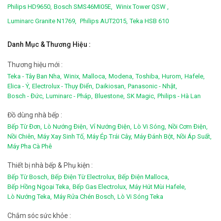
Philips HD9650,
Bosch SMS46MI05E,
Winix Tower QSW ,
Luminarc Granite N1769,
Philips AUT2015,
Teka HSB 610
Danh Mục & Thương Hiệu :
Thương hiệu mới :
Teka - Tây Ban Nha,
Winix,
Malloca,
Modena,
Toshiba,
Hurom,
Hafele,
Elica - Ý,
Electrolux - Thụy Điển,
Daikiosan,
Panasonic - Nhật,
Bosch - Đức,
Luminarc - Pháp,
Bluestone,
SK Magic,
Philips - Hà Lan
Đồ dùng nhà bếp :
Bếp Từ Đơn,
Lò Nướng Điện,
Vỉ Nướng Điện,
Lò Vi Sóng,
Nồi Cơm Điện,
Nồi Chiên,
Máy Xay Sinh Tố,
Máy Ép Trái Cây,
Máy Đánh Bột,
Nồi Áp Suất,
Máy Pha Cà Phê
Thiết bị nhà bếp & Phụ kiện :
Bếp Từ Bosch,
Bếp Điện Từ Electrolux,
Bếp Điện Malloca,
Bếp Hồng Ngoại Teka,
Bếp Gas Electrolux,
Máy Hút Mùi Hafele,
Lò Nướng Teka,
Máy Rửa Chén Bosch,
Lò Vi Sóng Teka
Chắm sóc sức khỏe :