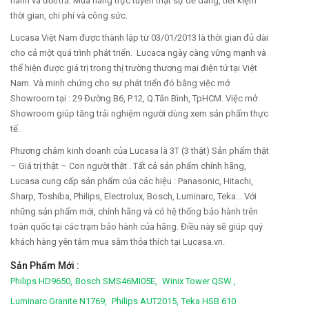
hành và đổi/trả. Mua hàng trực tuyến thật sự dễ dàng, tiết kiệm
thời gian, chi phí và công sức.
Lucasa Việt Nam được thành lập từ 03/01/2013 là thời gian đủ dài
cho cả một quá trình phát triển. Lucaca ngày càng vững mạnh và
thể hiện được giá trị trong thị trường thương mại điện tử tại Việt
Nam. Và minh chứng cho sự phát triển đó bằng việc mở
Showroom tại : 29 Đường B6, P.12, Q.Tân Bình, TpHCM. Việc mở
Showroom giúp tăng trải nghiệm người dùng xem sản phẩm thực
tế.
Phương châm kinh doanh của Lucasa là 3T (3 thật) Sản phẩm thật
– Giá trị thật – Con người thật . Tất cả sản phẩm chính hãng,
Lucasa cung cấp sản phẩm của các hiệu : Panasonic, Hitachi,
Sharp, Toshiba, Philips, Electrolux, Bosch, Luminarc, Teka... Với
những sản phẩm mới, chính hãng và có hệ thống bảo hành trên
toàn quốc tại các trạm bảo hành của hãng. Điều này sẽ giúp quý
khách hàng yên tâm mua sắm thỏa thích tại Lucasa.vn.
Sản Phẩm Mới :
Philips HD9650,
Bosch SMS46MI05E,
Winix Tower QSW ,
Luminarc Granite N1769,
Philips AUT2015,
Teka HSB 610