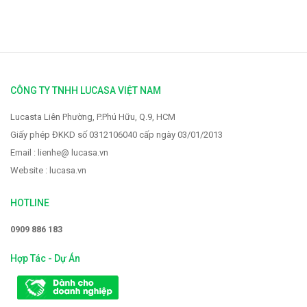
Vòi rửa Faster FS-928
2.319.000 VNĐ
2.900.000 VNĐ
CÔNG TY TNHH LUCASA VIỆT NAM
Lucasta Liên Phường, P.Phú Hữu, Q.9, HCM
Giấy phép ĐKKD số 0312106040 cấp ngày 03/01/2013
Email : lienhe@ lucasa.vn
Website : lucasa.vn
HOTLINE
0909 886 183
Hợp Tác - Dự Án