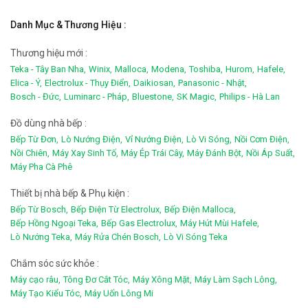
Danh Mục & Thương Hiệu :
Thương hiệu mới :
Teka - Tây Ban Nha,
Winix,
Malloca,
Modena,
Toshiba,
Hurom,
Hafele,
Elica - Ý,
Electrolux - Thụy Điển,
Daikiosan,
Panasonic - Nhật,
Bosch - Đức,
Luminarc - Pháp,
Bluestone,
SK Magic,
Philips - Hà Lan
Đồ dùng nhà bếp :
Bếp Từ Đơn,
Lò Nướng Điện,
Vỉ Nướng Điện,
Lò Vi Sóng,
Nồi Cơm Điện,
Nồi Chiên,
Máy Xay Sinh Tố,
Máy Ép Trái Cây,
Máy Đánh Bột,
Nồi Áp Suất,
Máy Pha Cà Phê
Thiết bị nhà bếp & Phụ kiện :
Bếp Từ Bosch,
Bếp Điện Từ Electrolux,
Bếp Điện Malloca,
Bếp Hồng Ngoại Teka,
Bếp Gas Electrolux,
Máy Hút Mùi Hafele,
Lò Nướng Teka,
Máy Rửa Chén Bosch,
Lò Vi Sóng Teka
Chắm sóc sức khỏe :
Máy cạo râu,
Tông Đơ Cắt Tóc,
Máy Xông Mặt,
Máy Làm Sạch Lông,
Máy Tạo Kiểu Tóc,
Máy Uốn Lông Mi