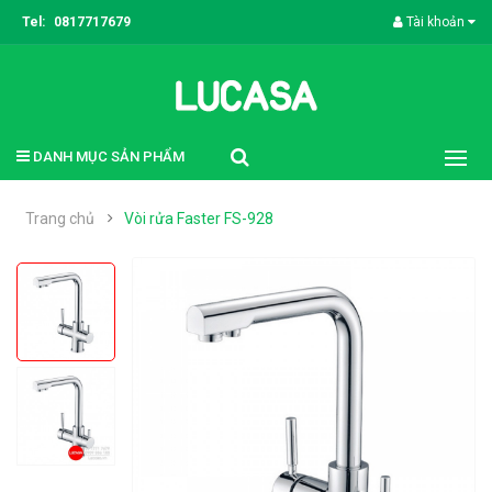
Tel:
0817717679
Tài khoản
DANH MỤC SẢN PHẨM
Trang chủ
Vòi rửa Faster FS-928