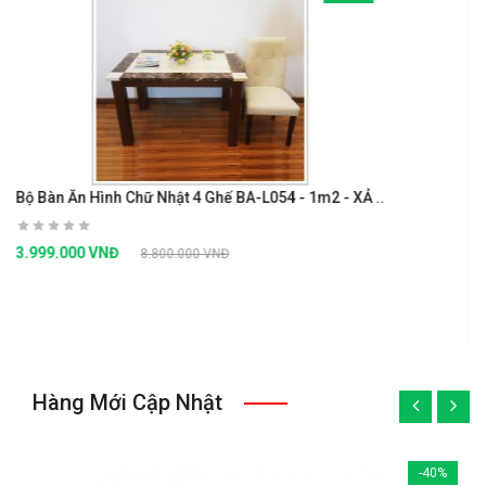
 Chữ Nhật 4 Ghế BA-L054 - 1m2 - XẢ ..
Bếp Điện Hafele HC
Đ
15.589.600 VNĐ
8.800.000 VNĐ
Hàng Mới Cập Nhật
«
»
-40%