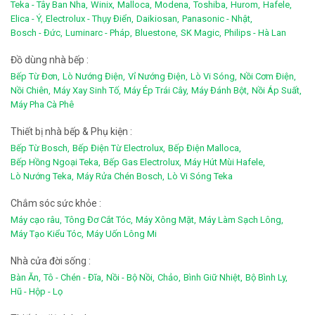
Teka - Tây Ban Nha,
Winix,
Malloca,
Modena,
Toshiba,
Hurom,
Hafele,
Elica - Ý,
Electrolux - Thụy Điển,
Daikiosan,
Panasonic - Nhật,
Bosch - Đức,
Luminarc - Pháp,
Bluestone,
SK Magic,
Philips - Hà Lan
Đồ dùng nhà bếp :
Bếp Từ Đơn,
Lò Nướng Điện,
Vỉ Nướng Điện,
Lò Vi Sóng,
Nồi Cơm Điện,
Nồi Chiên,
Máy Xay Sinh Tố,
Máy Ép Trái Cây,
Máy Đánh Bột,
Nồi Áp Suất,
Máy Pha Cà Phê
Thiết bị nhà bếp & Phụ kiện :
Bếp Từ Bosch,
Bếp Điện Từ Electrolux,
Bếp Điện Malloca,
Bếp Hồng Ngoại Teka,
Bếp Gas Electrolux,
Máy Hút Mùi Hafele,
Lò Nướng Teka,
Máy Rửa Chén Bosch,
Lò Vi Sóng Teka
Chắm sóc sức khỏe :
Máy cạo râu,
Tông Đơ Cắt Tóc,
Máy Xông Mặt,
Máy Làm Sạch Lông,
Máy Tạo Kiểu Tóc,
Máy Uốn Lông Mi
Nhà cửa đời sống :
Bàn Ăn,
Tô - Chén - Đĩa,
Nồi - Bộ Nồi,
Chảo,
Bình Giữ Nhiệt,
Bộ Bình Ly,
Hũ - Hộp - Lọ