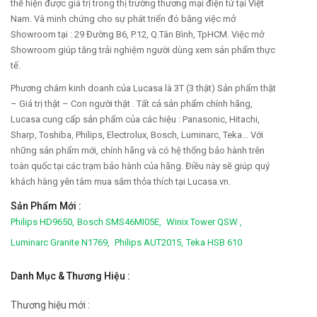
thể hiện được giá trị trong thị trường thương mại điện tử tại Việt
Nam. Và minh chứng cho sự phát triển đó bằng việc mở
Showroom tại : 29 Đường B6, P.12, Q.Tân Bình, TpHCM. Việc mở
Showroom giúp tăng trải nghiệm người dùng xem sản phẩm thực
tế.
Phương châm kinh doanh của Lucasa là 3T (3 thật) Sản phẩm thật
– Giá trị thật – Con người thật . Tất cả sản phẩm chính hãng,
Lucasa cung cấp sản phẩm của các hiệu : Panasonic, Hitachi,
Sharp, Toshiba, Philips, Electrolux, Bosch, Luminarc, Teka... Với
những sản phẩm mới, chính hãng và có hệ thống bảo hành trên
toàn quốc tại các trạm bảo hành của hãng. Điều này sẽ giúp quý
khách hàng yên tâm mua sắm thỏa thích tại Lucasa.vn.
Sản Phẩm Mới :
Philips HD9650,
Bosch SMS46MI05E,
Winix Tower QSW ,
Luminarc Granite N1769,
Philips AUT2015,
Teka HSB 610
Danh Mục & Thương Hiệu :
Thương hiệu mới :