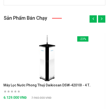
Sản Phẩm Bán Chạy
«
»
-23%
Phong Thuỷ Daikiosan DSW-42010I - 4 T..
Bộ Bàn Ăn Hình Chữ
Đ
3.699.000 VNĐ
7.960.000 VNĐ
8