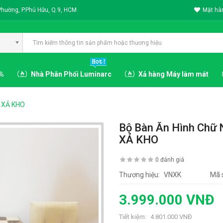
Phường, P.Phú Hữu, Q.9, HCM
Mặt hàn
3%
Nhà Phân Phối Luminarc
Xả hàng Máy làm mát
- XẢ KHO
Bộ Bàn Ăn Hình Chữ 
XẢ KHO
0 đánh giá
Thương hiệu:
VNXK
Mã 
3.999.000 VNĐ
Tiết kiệm:
4.801.000 VNĐ