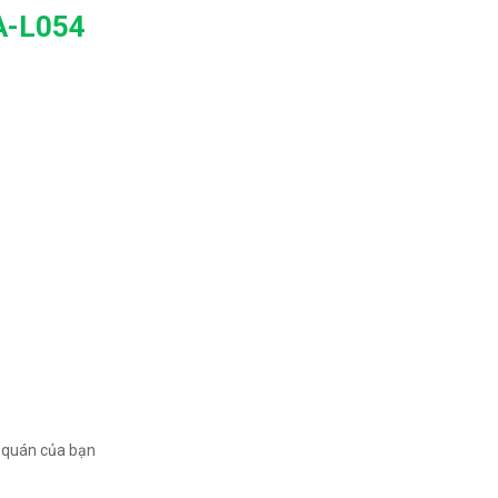
A-L054
c quán của bạn