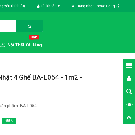
g yêu thích (0)
Tài khoản
Đăng nhập
hoặc
Đăng ký
Nội Thất Xả Hàng
Nhật 4 Ghế BA-L054 - 1m2 -
sản phẩm:
BA-L054
-55%