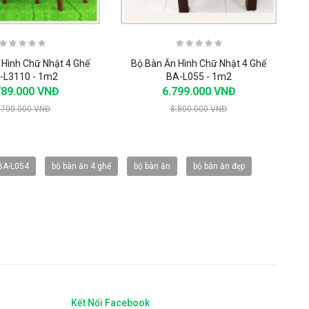
 Hình Chữ Nhật 4 Ghế
Bộ Bàn Ăn Hình Chữ Nhật 4 Ghế
-L3110 - 1m2
BA-L055 - 1m2
789.000 VNĐ
6.799.000 VNĐ
.700.000 VNĐ
8.800.000 VNĐ
-20%
-20%
BA-L054
bộ bàn ăn 4 ghế
bộ bàn ăn
bộ bàn ăn đẹp
Kết Nối Facebook
a Faster FS-911SS
Vòi rửa Faster FS-905