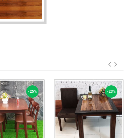
-25%
-23%