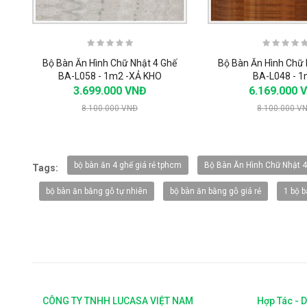
Bộ Bàn Ăn Hình Chữ Nhật 4 Ghế
Bộ Bàn Ăn Hình Chữ 
BA-L058 - 1m2 -XẢ KHO
BA-L048 - 
3.699.000 VNĐ
6.169.000 
8.100.000 VNĐ
8.100.000 V
-20%
bộ bàn ăn 4 ghế giá rẻ tphcm
Bộ Bàn Ăn Hình Chữ Nhật 
Tags:
bộ bàn ăn bằng gỗ tự nhiên
bộ bàn ăn bằng gỗ giá rẻ
1 bộ 
CÔNG TY TNHH LUCASA VIỆT NAM
Hợp Tác - 
Vòi rửa Faster FS-928
Vòi rửa Faster 