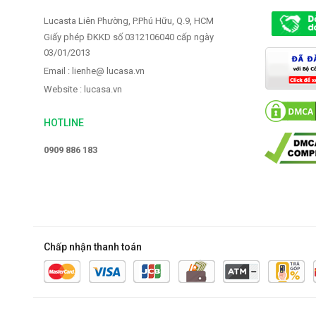
Lucasta Liên Phường, P.Phú Hữu, Q.9, HCM
2.319.000 VNĐ
2.399.000 
Giấy phép ĐKKD số 0312106040 cấp ngày
2.900.000 VNĐ
3.000.000 V
03/01/2013
Email : lienhe@ lucasa.vn
Website : lucasa.vn
HOTLINE
0909 886 183
Chấp nhận thanh toán