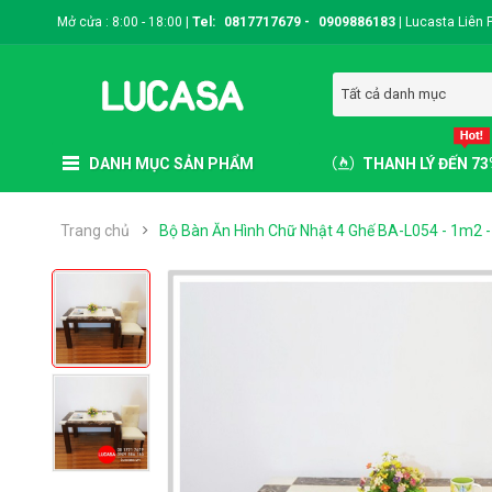
Mở cửa : 8:00 - 18:00 |
Tel:
0817717679
-
0909886183
|
Lucasta Liên 
Tất cả danh mục
DANH MỤC SẢN PHẨM
THANH LÝ ĐẾN 7
Trang chủ
Bộ Bàn Ăn Hình Chữ Nhật 4 Ghế BA-L054 - 1m2 