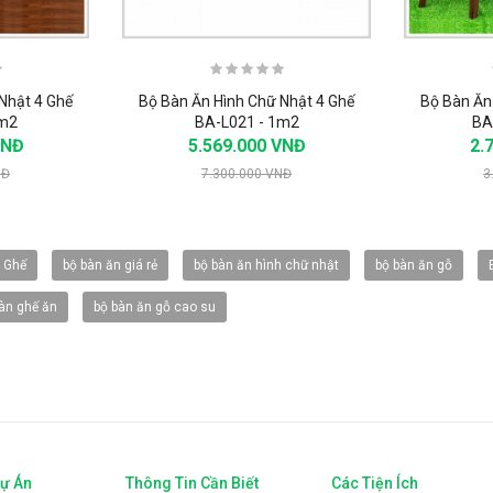
Nhật 4 Ghế
Bộ Bàn Ăn Hình Chữ Nhật 4 Ghế
Bộ Bàn Ăn
1m2
BA-L021 - 1m2
BA
VNĐ
5.569.000 VNĐ
2.
NĐ
7.300.000 VNĐ
3
-20%
-20%
4 Ghế
bộ bàn ăn giá rẻ
bộ bàn ăn hình chữ nhật
bộ bàn ăn gỗ
bàn ghế ăn
bộ bàn ăn gỗ cao su
Dự Án
Thông Tin Cần Biết
Các Tiện Ích
FS-923
Vòi rửa Faster FS-921W
Vòi rử