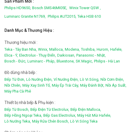
Sản Phẩm Mới :
Philips HD9650,
Bosch SMS46MI05E,
Winix Tower QSW ,
Luminarc Granite N1769,
Philips AUT2015,
Teka HSB 610
Danh Mục & Thương Hiệu :
Thương hiệu mới :
Teka - Tây Ban Nha,
Winix,
Malloca,
Modena,
Toshiba,
Hurom,
Hafele,
Elica - Ý,
Electrolux - Thụy Điển,
Daikiosan,
Panasonic - Nhật,
Bosch - Đức,
Luminarc - Pháp,
Bluestone,
SK Magic,
Philips - Hà Lan
Đồ dùng nhà bếp :
Bếp Từ Đơn,
Lò Nướng Điện,
Vỉ Nướng Điện,
Lò Vi Sóng,
Nồi Cơm Điện,
Nồi Chiên,
Máy Xay Sinh Tố,
Máy Ép Trái Cây,
Máy Đánh Bột,
Nồi Áp Suất,
Máy Pha Cà Phê
Thiết bị nhà bếp & Phụ kiện :
Bếp Từ Bosch,
Bếp Điện Từ Electrolux,
Bếp Điện Malloca,
Bếp Hồng Ngoại Teka,
Bếp Gas Electrolux,
Máy Hút Mùi Hafele,
Lò Nướng Teka,
Máy Rửa Chén Bosch,
Lò Vi Sóng Teka