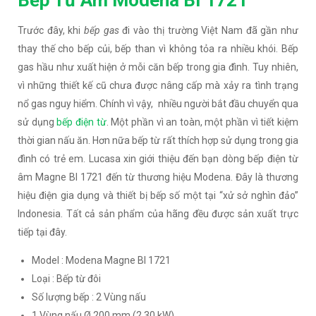
Bếp Từ Âm Modena BI 1721
Trước đây, khi
bếp gas
đi vào thị trường Việt Nam đã gần như
thay thế cho bếp củi, bếp than vì không tỏa ra nhiều khói. Bếp
gas hầu như xuất hiện ở mỗi căn bếp trong gia đình. Tuy nhiên,
vì những thiết kế cũ chưa được nâng cấp mà xảy ra tình trạng
nổ gas nguy hiểm. Chính vì vậy, nhiều người bắt đầu chuyển qua
sử dụng
bếp điện từ
. Một phần vì an toàn, một phần vì tiết kiệm
thời gian nấu ăn. Hơn nữa bếp từ rất thích hợp sử dụng trong gia
đình có trẻ em. Lucasa xin giới thiệu đến bạn dòng bếp điện từ
âm Magne BI 1721 đến từ thương hiệu Modena. Đây là thương
hiệu điện gia dụng và thiết bị bếp số một tại “xử sở nghìn đảo”
Indonesia. Tất cả sản phẩm của hãng đều được sản xuất trực
tiếp tại đây.
Model : Modena Magne BI 1721
Loại : Bếp từ đôi
Số lượng bếp : 2 Vùng nấu
1 Vùng nấu Ø 200 mm (2.30 kW)