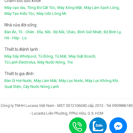
Chắm sóc sức khỏe :
Máy cạo râu,
Tông Đơ Cắt Tóc,
Máy Xông Mặt,
Máy Làm Sạch Lông,
Máy Tạo Kiểu Tóc,
Máy Uốn Lông Mi
Nhà cửa đời sống :
Bàn Ăn,
Tô - Chén - Đĩa,
Nồi - Bộ Nồi,
Chảo,
Bình Giữ Nhiệt,
Bộ Bình Ly,
Hũ - Hộp - Lọ
Thiết bị điệnh lạnh :
Máy Sấy Whirlpool,
Tủ Đông,
Tủ Mát,
Máy Giặt Bosch,
Tủ Lạnh Electrolux,
Máy Nước Nóng,
Tivi
Thiết bị gia đình :
Bàn Ủi Hơi Nước,
Máy Làm Mát,
Máy Lọc Nước,
Máy Lọc Không Khí,
Quạt Điện,
Cây Nước Nóng Lạnh
Công ty TNHH Lucasa Việt Nam - MST 0312106040 cấp 2013 - Tel 0909886183
- Lucasta Liên Phường, P.Phú Hữu, Q.9, HCM