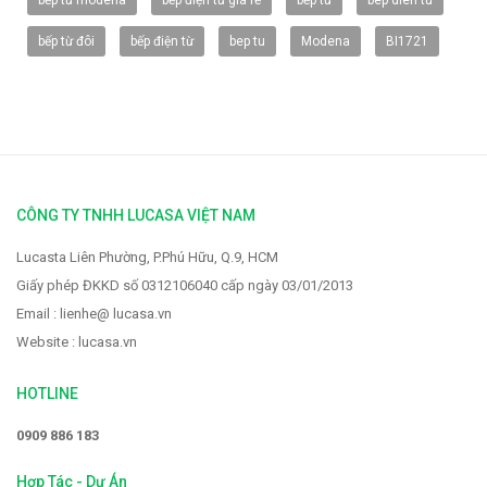
bếp từ modena
bếp điện từ giá rẻ
bếp từ
bep dien tu
bếp từ đôi
bếp điện từ
bep tu
Modena
BI1721
Vòi rửa Faster FS-928
2.319.000 VNĐ
2.900.000 VNĐ
CÔNG TY TNHH LUCASA VIỆT NAM
Lucasta Liên Phường, P.Phú Hữu, Q.9, HCM
Giấy phép ĐKKD số 0312106040 cấp ngày 03/01/2013
Email : lienhe@ lucasa.vn
Website : lucasa.vn
HOTLINE
0909 886 183
Hợp Tác - Dự Án