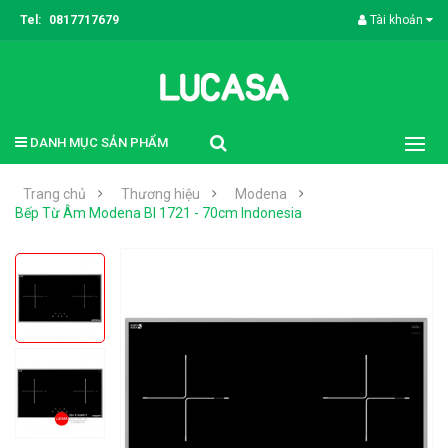
Tel:
0817717679
Tài khoản
DANH MỤC SẢN PHẨM
Trang chủ
Thương hiệu
Modena
Bếp Từ Âm Modena BI 1721 - 70cm Indonesia