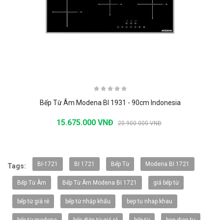
Bếp Từ Âm Modena BI 1931 - 90cm Indonesia
15.675.000 VNĐ
20.900.000 VNĐ
-20%
BI-1721
BI 1721
Bếp Từ
Modena BI 1721
Tags:
Bếp Từ Âm
Bếp Từ Âm Modena BI 1721
giá bếp từ
bếp từ giá rẻ
bếp từ nhập khẩu
bep tu nhap khau