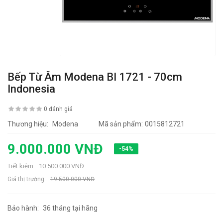
Bếp Từ Âm Modena BI 1721 - 70cm
Indonesia
0 đánh giá
Thương hiệu:
Modena
Mã sản phẩm:
0015812721
9.000.000 VNĐ
-54%
Tiết kiệm:
10.500.000 VNĐ
Giá thị trường:
19.500.000 VNĐ
Bảo hành:
36 tháng tại hãng
15537 lần