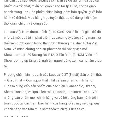
Chỉ cần truy cập website Lucasa.vn bạn sẽ dễ dàng mua các sản
phẩm giá tốt nhất, miễn phí giao hàng tại Tp.HCM, có thể giao
nhanh trong 3h*. Sản phẩm chính hãng, đảm bảo quyền lợi về bảo
hành và đổi/trả. Mua hàng trực tuyến thật sự dễ dàng, tiết kiệm
thời gian, chi phí và công sức.
Lucasa Việt Nam được thành lập từ 03/01/2013 là thời gian đủ dài
cho cả một quá trình phát triển. Lucaca ngày càng vững mạnh và
thể hiện được giá trị trong thị trường thương mại điện tử tại Việt
Nam. Và minh chứng cho sự phát triển đó bằng việc mở
Showroom tại : 29 Đường B6, P.12, Q.Tân Bình, TpHCM. Việc mở
Showroom giúp tăng trải nghiệm người dùng xem sản phẩm thực
tế.
Phương châm kinh doanh của Lucasa là 3T (3 thật) Sản phẩm thật
– Giá trị thật – Con người thật . Tất cả sản phẩm chính hãng,
Lucasa cung cấp sản phẩm của các hiệu : Panasonic, Hitachi,
Sharp, Toshiba, Philips, Electrolux, Bosch, Luminarc, Teka... Với
những sản phẩm mới, chính hãng và có hệ thống bảo hành trên
toàn quốc tại các trạm bảo hành của hãng. Điều này sẽ giúp quý
khách hàng yên tâm mua sắm thỏa thích tại Lucasa.vn.