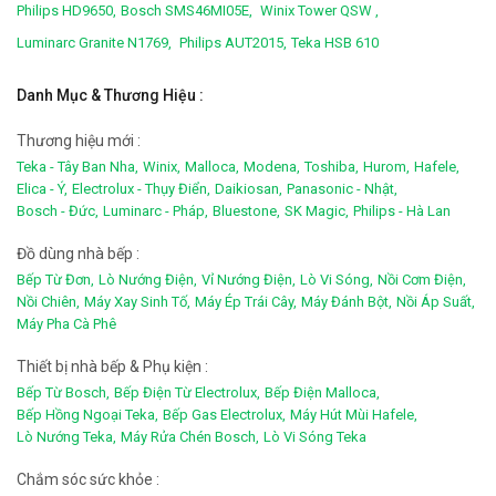
Philips HD9650,
Bosch SMS46MI05E,
Winix Tower QSW ,
Luminarc Granite N1769,
Philips AUT2015,
Teka HSB 610
Danh Mục & Thương Hiệu :
Thương hiệu mới :
Teka - Tây Ban Nha,
Winix,
Malloca,
Modena,
Toshiba,
Hurom,
Hafele,
Elica - Ý,
Electrolux - Thụy Điển,
Daikiosan,
Panasonic - Nhật,
Bosch - Đức,
Luminarc - Pháp,
Bluestone,
SK Magic,
Philips - Hà Lan
Đồ dùng nhà bếp :
Bếp Từ Đơn,
Lò Nướng Điện,
Vỉ Nướng Điện,
Lò Vi Sóng,
Nồi Cơm Điện,
Nồi Chiên,
Máy Xay Sinh Tố,
Máy Ép Trái Cây,
Máy Đánh Bột,
Nồi Áp Suất,
Máy Pha Cà Phê
Thiết bị nhà bếp & Phụ kiện :
Bếp Từ Bosch,
Bếp Điện Từ Electrolux,
Bếp Điện Malloca,
Bếp Hồng Ngoại Teka,
Bếp Gas Electrolux,
Máy Hút Mùi Hafele,
Lò Nướng Teka,
Máy Rửa Chén Bosch,
Lò Vi Sóng Teka
Chắm sóc sức khỏe :