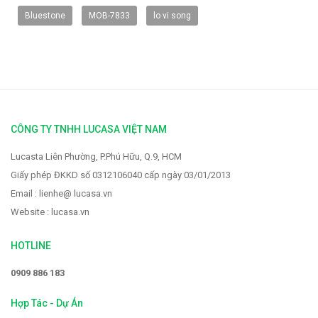
Bluestone
MOB-7833
lo vi song
CÔNG TY TNHH LUCASA VIỆT NAM
Vòi rửa Faster FS-928
Lucasta Liên Phường, P.Phú Hữu, Q.9, HCM
2.319.000 VNĐ
2.900.000 VNĐ
Giấy phép ĐKKD số 0312106040 cấp ngày 03/01/2013
Email : lienhe@ lucasa.vn
Website : lucasa.vn
HOTLINE
0909 886 183
Hợp Tác - Dự Án