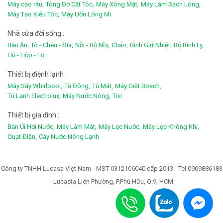
Máy cạo râu,
Tông Đơ Cắt Tóc,
Máy Xông Mặt,
Máy Làm Sạch Lông,
Máy Tạo Kiểu Tóc,
Máy Uốn Lông Mi
Nhà cửa đời sống :
Bàn Ăn,
Tô - Chén - Đĩa,
Nồi - Bộ Nồi,
Chảo,
Bình Giữ Nhiệt,
Bộ Bình Ly,
Hũ - Hộp - Lọ
Thiết bị điệnh lạnh :
Máy Sấy Whirlpool,
Tủ Đông,
Tủ Mát,
Máy Giặt Bosch,
Tủ Lạnh Electrolux,
Máy Nước Nóng,
Tivi
Thiết bị gia đình :
Bàn Ủi Hơi Nước,
Máy Làm Mát,
Máy Lọc Nước,
Máy Lọc Không Khí,
Quạt Điện,
Cây Nước Nóng Lạnh
Công ty TNHH Lucasa Việt Nam - MST 0312106040 cấp 2013 - Tel 0909886183
- Lucasta Liên Phường, P.Phú Hữu, Q.9, HCM