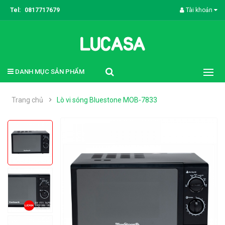
Tel:
0817717679
Tài khoản
DANH MỤC SẢN PHẨM
Trang chủ
Lò vi sóng Bluestone MOB-7833