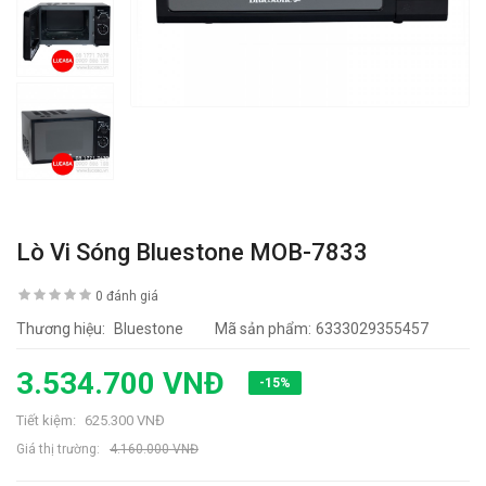
Lò Vi Sóng Bluestone MOB-7833
0 đánh giá
Thương hiệu:
Bluestone
Mã sản phẩm:
6333029355457
3.534.700 VNĐ
-15%
Tiết kiệm:
625.300 VNĐ
Giá thị trường:
4.160.000 VNĐ