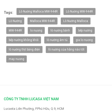
-20%
Lò Nướng Malloca MW-944R
Lò Nướng MW-944R
Tags:
Lò Nướng
Malloca MW-944R
Lò Nướng Malloca
MW-944R
lo nuong
lò nướng bánh
bếp nướng
bếp nướng không khói
lò nướng âm tủ
gia lo nuong
lò nướng thịt bằng điện
lò nướng của hãng nào tốt
may nuong
Vòi rửa Faster FS-928
2.319.000 VNĐ
2.900.000 VNĐ
CÔNG TY TNHH LUCASA VIỆT NAM
Lucasta Liên Phường, P.Phú Hữu, Q.9, HCM