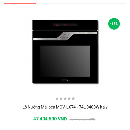
-15%
Lò Nướng Malloca MOV-LX74 - 74L 3400W Italy
47.404.500 VNĐ
55.770.000 VNĐ