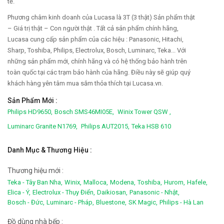
tế.
Phương châm kinh doanh của Lucasa là 3T (3 thật) Sản phẩm thật
– Giá trị thật – Con người thật . Tất cả sản phẩm chính hãng,
Lucasa cung cấp sản phẩm của các hiệu : Panasonic, Hitachi,
Sharp, Toshiba, Philips, Electrolux, Bosch, Luminarc, Teka... Với
những sản phẩm mới, chính hãng và có hệ thống bảo hành trên
toàn quốc tại các trạm bảo hành của hãng. Điều này sẽ giúp quý
khách hàng yên tâm mua sắm thỏa thích tại Lucasa.vn.
Sản Phẩm Mới :
Philips HD9650,
Bosch SMS46MI05E,
Winix Tower QSW ,
Luminarc Granite N1769,
Philips AUT2015,
Teka HSB 610
Danh Mục & Thương Hiệu :
Thương hiệu mới :
Teka - Tây Ban Nha,
Winix,
Malloca,
Modena,
Toshiba,
Hurom,
Hafele,
Elica - Ý,
Electrolux - Thụy Điển,
Daikiosan,
Panasonic - Nhật,
Bosch - Đức,
Luminarc - Pháp,
Bluestone,
SK Magic,
Philips - Hà Lan
Đồ dùng nhà bếp :