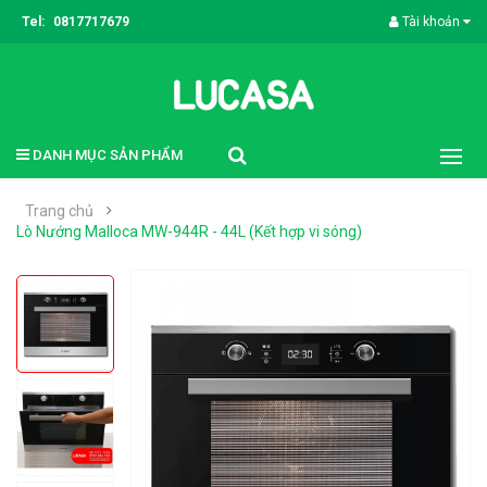
Tel:
0817717679
Tài khoản
DANH MỤC SẢN PHẨM
Trang chủ
Lò Nướng Malloca MW-944R - 44L (Kết hợp vi sóng)