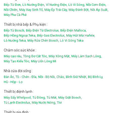
Bếp Từ Đơn,
Lò Nướng Điện,
Vỉ Nướng Điện,
Lò Vi Sóng,
Nồi Cơm Điện,
Nồi Chiên,
Máy Xay Sinh Tố,
Máy Ép Trái Cây,
Máy Đánh Bột,
Nồi Áp Suất,
Máy Pha Cà Phê
Thiết bị nhà bếp & Phụ kiện :
Bếp Từ Bosch,
Bếp Điện Từ Electrolux,
Bếp Điện Malloca,
Bếp Hồng Ngoại Teka,
Bếp Gas Electrolux,
Máy Hút Mùi Hafele,
Lò Nướng Teka,
Máy Rửa Chén Bosch,
Lò Vi Sóng Teka
Chắm sóc sức khỏe :
Máy cạo râu,
Tông Đơ Cắt Tóc,
Máy Xông Mặt,
Máy Làm Sạch Lông,
Máy Tạo Kiểu Tóc,
Máy Uốn Lông Mi
Nhà cửa đời sống :
Bàn Ăn,
Tô - Chén - Đĩa,
Nồi - Bộ Nồi,
Chảo,
Bình Giữ Nhiệt,
Bộ Bình Ly,
Hũ - Hộp - Lọ
Thiết bị điệnh lạnh :
Máy Sấy Whirlpool,
Tủ Đông,
Tủ Mát,
Máy Giặt Bosch,
Tủ Lạnh Electrolux,
Máy Nước Nóng,
Tivi
Thiết bị gia đình :