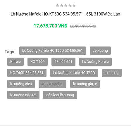
Lò Nướng Hafele HO-KT60C 534.05.571 - 65L 3100W Ba Lan
17.678.700 VNĐ
22.087.000 VNĐ
-20%
Lò Nướng Hafele HO-T60D 534.05.561
Lò Nướng
Tags:
Hafele
HO-T60D
534.05.561
Lò Nướng Hafele
HO-T60D 534.05.561
Lò Nướng Hafele HO-T60D
lo nuong
lò nướng điện
lo nuong dien
lò nướng giá rẻ
lò nướng nào tốt
các loại lò nướng
Vòi rửa Faster FS-928