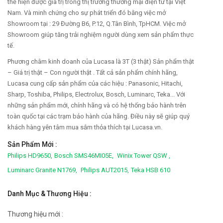
thể hiện được giá trị trong thị trường thương mại điện tử tại Việt
Nam. Và minh chứng cho sự phát triển đó bằng việc mở
Showroom tại : 29 Đường B6, P.12, Q.Tân Bình, TpHCM. Việc mở
Showroom giúp tăng trải nghiệm người dùng xem sản phẩm thực
tế.
Phương châm kinh doanh của Lucasa là 3T (3 thật) Sản phẩm thật
– Giá trị thật – Con người thật . Tất cả sản phẩm chính hãng,
Lucasa cung cấp sản phẩm của các hiệu : Panasonic, Hitachi,
Sharp, Toshiba, Philips, Electrolux, Bosch, Luminarc, Teka... Với
những sản phẩm mới, chính hãng và có hệ thống bảo hành trên
toàn quốc tại các trạm bảo hành của hãng. Điều này sẽ giúp quý
khách hàng yên tâm mua sắm thỏa thích tại Lucasa.vn.
Sản Phẩm Mới :
Philips HD9650,
Bosch SMS46MI05E,
Winix Tower QSW ,
Luminarc Granite N1769,
Philips AUT2015,
Teka HSB 610
Danh Mục & Thương Hiệu :
Thương hiệu mới :