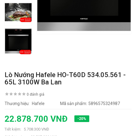
Lò Nướng Hafele HO-T60D 534.05.561 -
65L 3100W Ba Lan
0 đánh giá
Thương hiệu:
Hafele
Mã sản phẩm:
5896575324987
22.878.700 VNĐ
-20%
Tiết kiệm:
5.708.300 VNĐ