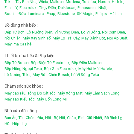
Teka - Tây Ban Nha,
Winix,
Malloca,
Modena,
Toshiba,
Hurom,
Hafele,
Elica - Ý,
Electrolux - Thụy Điển,
Daikiosan,
Panasonic - Nhật,
Bosch - Đức,
Luminarc - Pháp,
Bluestone,
SK Magic,
Philips - Hà Lan
Đồ dùng nhà bếp :
Bếp Từ Đơn,
Lò Nướng Điện,
Vỉ Nướng Điện,
Lò Vi Sóng,
Nồi Cơm Điện,
Nồi Chiên,
Máy Xay Sinh Tố,
Máy Ép Trái Cây,
Máy Đánh Bột,
Nồi Áp Suất,
Máy Pha Cà Phê
Thiết bị nhà bếp & Phụ kiện :
Bếp Từ Bosch,
Bếp Điện Từ Electrolux,
Bếp Điện Malloca,
Bếp Hồng Ngoại Teka,
Bếp Gas Electrolux,
Máy Hút Mùi Hafele,
Lò Nướng Teka,
Máy Rửa Chén Bosch,
Lò Vi Sóng Teka
Chắm sóc sức khỏe :
Máy cạo râu,
Tông Đơ Cắt Tóc,
Máy Xông Mặt,
Máy Làm Sạch Lông,
Máy Tạo Kiểu Tóc,
Máy Uốn Lông Mi
Nhà cửa đời sống :
Bàn Ăn,
Tô - Chén - Đĩa,
Nồi - Bộ Nồi,
Chảo,
Bình Giữ Nhiệt,
Bộ Bình Ly,
Hũ - Hộp - Lọ