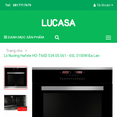
Tel:
0817717679
Tài khoản
DANH MỤC SẢN PHẨM
Trang chủ
Lò Nướng Hafele HO-T60D 534.05.561 - 65L 3100W Ba Lan