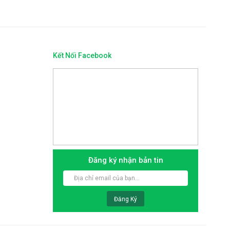
Kết Nối Facebook
a Faster FS-911SS
Vòi rửa Faster FS-905
59.000 VNĐ
1.439.000 VNĐ
.700.000 VNĐ
1.800.000 VNĐ
Đăng ký nhận bản tin
Đăng Ký