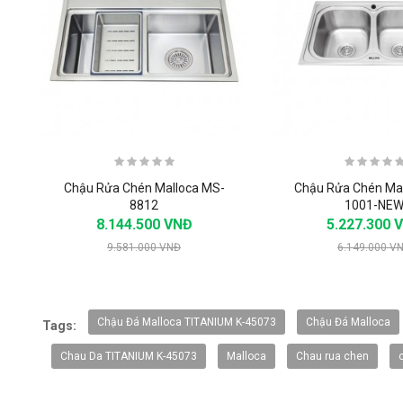
Chậu Rửa Chén Malloca MS-
Chậu Rửa Chén Ma
8812
1001-NE
8.144.500 VNĐ
5.227.300 
9.581.000 VNĐ
6.149.000 V
-20%
Chậu Đá Malloca TITANIUM K-45073
Chậu Đá Malloca
Tags:
Chau Da TITANIUM K-45073
Malloca
Chau rua chen