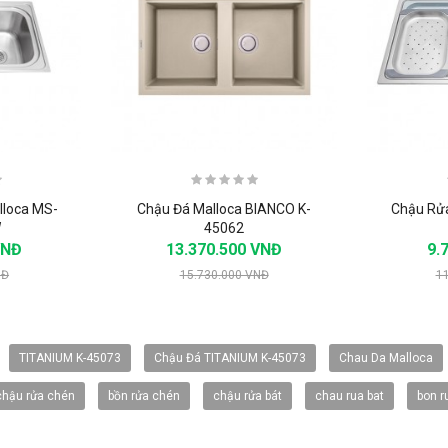
lloca MS-
Chậu Đá Malloca BIANCO K-
Chậu Rửa
W
45062
VNĐ
13.370.500 VNĐ
9.
NĐ
15.730.000 VNĐ
1
-20%
-20%
TITANIUM K-45073
Chậu Đá TITANIUM K-45073
Chau Da Malloca
chậu rửa chén
bồn rửa chén
chậu rửa bát
chau rua bat
bon r