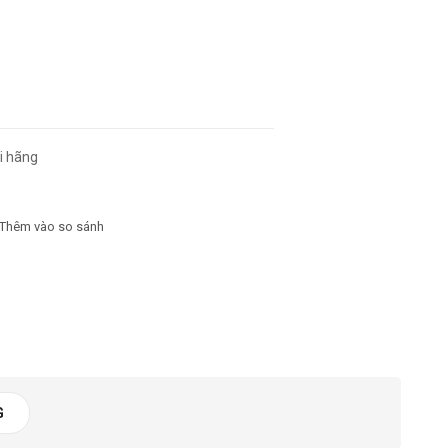
i hãng
4469 lần
Thêm vào so sánh
G