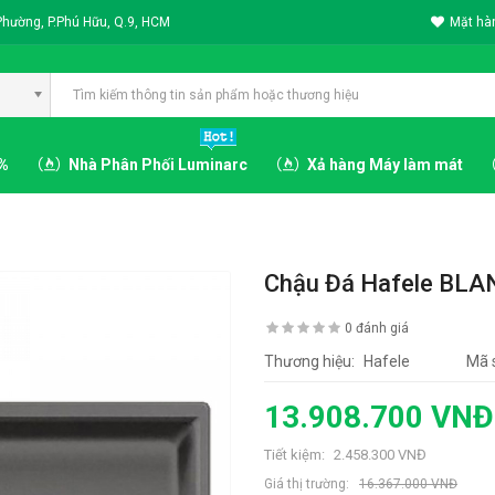
Phường, P.Phú Hữu, Q.9, HCM
Mặt hàn
3%
Nhà Phân Phối Luminarc
Xả hàng Máy làm mát
Chậu Đá Hafele BLA
0 đánh giá
Thương hiệu:
Hafele
Mã 
13.908.700 VNĐ
Tiết kiệm:
2.458.300 VNĐ
Giá thị trường:
16.367.000 VNĐ