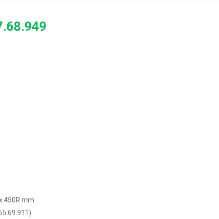
7.68.949
D x 450R mm
65.69.911)