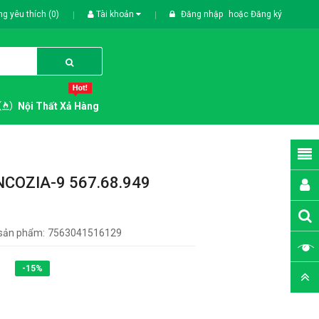
g yêu thích (0)
Tài khoản
Đăng nhập
hoặc
Đăng ký
Nội Thất Xả Hàng
NCOZIA-9 567.68.949
sản phẩm:
7563041516129
-15%