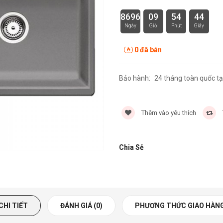
8696
09
54
43
Ngày
Giờ
Phút
Giây
0 đã bán
Bảo hành:
24 tháng toàn quốc tạ
Thêm vào yêu thích
Chia Sẻ
CHI TIẾT
ĐÁNH GIÁ (0)
PHƯƠNG THỨC GIAO HÀN