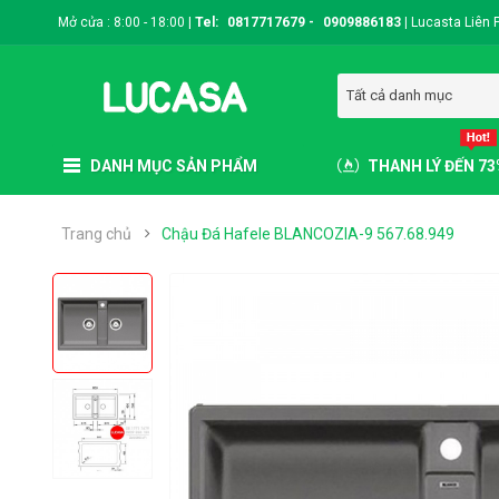
Mở cửa : 8:00 - 18:00 |
Tel:
0817717679
-
0909886183
|
Lucasta Liên 
Tất cả danh mục
DANH MỤC SẢN PHẨM
THANH LÝ ĐẾN 7
Trang chủ
Chậu Đá Hafele BLANCOZIA-9 567.68.949