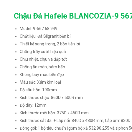
Chậu Đá Hafele BLANCOZIA-9 56
Model: 9-567.68.949
Chất liệu: Đá Silgranit bền bỉ
Thiết kế sang trọng, 2 bồn tiện lợi
Chống trầy xướt hiệu quả
Chịu nhiệt, chịu va đập tốt
Chống ăn mòn, bám bẩn
Không bay màu bền đẹp
Màu sắc: Xám kim loại
Độ sâu bồn: 190mm
Kích thước chậu: 860D x 500R mm
Độ dày: 12mm
Kích thước mỗi bồn: 375D x 450R mm
Kích thước cắt đá: + Lắp nổi: 840D x 480R mm, Lắp âm: 830
Đóng gói: 1 bộ tiêu chuẩn (gồm bộ xả 532.90.255 và siphon 5