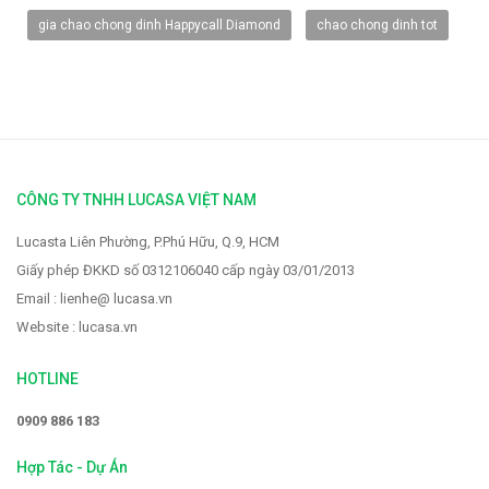
gia chao chong dinh Happycall Diamond
chao chong dinh tot
Vòi rửa Faster FS-928
2.319.000 VNĐ
2.900.000 VNĐ
CÔNG TY TNHH LUCASA VIỆT NAM
Lucasta Liên Phường, P.Phú Hữu, Q.9, HCM
Giấy phép ĐKKD số 0312106040 cấp ngày 03/01/2013
Email : lienhe@ lucasa.vn
Website : lucasa.vn
HOTLINE
0909 886 183
Hợp Tác - Dự Án