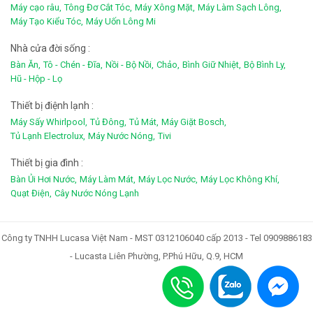
Máy cạo râu,
Tông Đơ Cắt Tóc,
Máy Xông Mặt,
Máy Làm Sạch Lông,
Máy Tạo Kiểu Tóc,
Máy Uốn Lông Mi
Nhà cửa đời sống :
Bàn Ăn,
Tô - Chén - Đĩa,
Nồi - Bộ Nồi,
Chảo,
Bình Giữ Nhiệt,
Bộ Bình Ly,
Hũ - Hộp - Lọ
Thiết bị điệnh lạnh :
Máy Sấy Whirlpool,
Tủ Đông,
Tủ Mát,
Máy Giặt Bosch,
Tủ Lạnh Electrolux,
Máy Nước Nóng,
Tivi
Thiết bị gia đình :
Bàn Ủi Hơi Nước,
Máy Làm Mát,
Máy Lọc Nước,
Máy Lọc Không Khí,
Quạt Điện,
Cây Nước Nóng Lạnh
Công ty TNHH Lucasa Việt Nam - MST 0312106040 cấp 2013 - Tel 0909886183
- Lucasta Liên Phường, P.Phú Hữu, Q.9, HCM