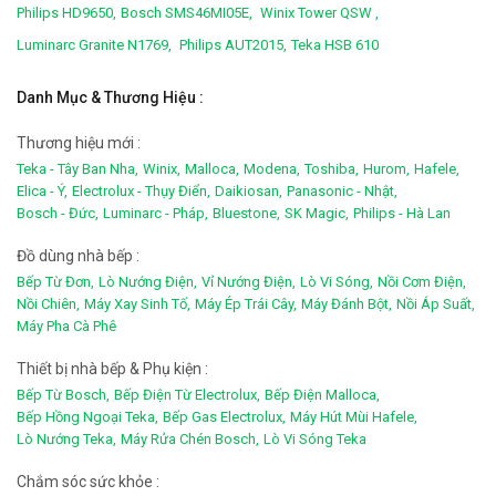
Philips HD9650,
Bosch SMS46MI05E,
Winix Tower QSW ,
Luminarc Granite N1769,
Philips AUT2015,
Teka HSB 610
Danh Mục & Thương Hiệu :
Thương hiệu mới :
Teka - Tây Ban Nha,
Winix,
Malloca,
Modena,
Toshiba,
Hurom,
Hafele,
Elica - Ý,
Electrolux - Thụy Điển,
Daikiosan,
Panasonic - Nhật,
Bosch - Đức,
Luminarc - Pháp,
Bluestone,
SK Magic,
Philips - Hà Lan
Đồ dùng nhà bếp :
Bếp Từ Đơn,
Lò Nướng Điện,
Vỉ Nướng Điện,
Lò Vi Sóng,
Nồi Cơm Điện,
Nồi Chiên,
Máy Xay Sinh Tố,
Máy Ép Trái Cây,
Máy Đánh Bột,
Nồi Áp Suất,
Máy Pha Cà Phê
Thiết bị nhà bếp & Phụ kiện :
Bếp Từ Bosch,
Bếp Điện Từ Electrolux,
Bếp Điện Malloca,
Bếp Hồng Ngoại Teka,
Bếp Gas Electrolux,
Máy Hút Mùi Hafele,
Lò Nướng Teka,
Máy Rửa Chén Bosch,
Lò Vi Sóng Teka
Chắm sóc sức khỏe :