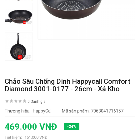
Chảo Sâu Chống Dính Happycall Comfort
Diamond 3001-0177 - 26cm - Xả Kho
0 đánh giá
Thương hiệu:
HappyCall
Mã sản phẩm:
7063041716157
469.000 VNĐ
-24%
Tiết kiệm:
151.000 VNĐ