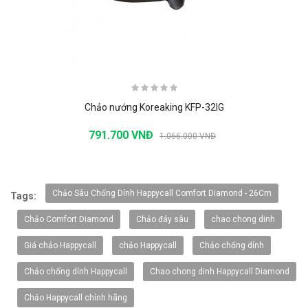
Chảo nướng Koreaking KFP-32IG
791.700 VNĐ
1.066.000 VNĐ
-20%
Chảo Sâu Chống Dính Happycall Comfort Diamond - 26Cm
Tags:
Chảo Comfort Diamond
Chảo đáy sâu
chao chong dinh
Giá chảo Happycall
chảo Happycall
Chảo chống dính
Chảo chống dính Happycall
Chao chong dinh Happycall Diamond
Chảo Happycall chính hãng