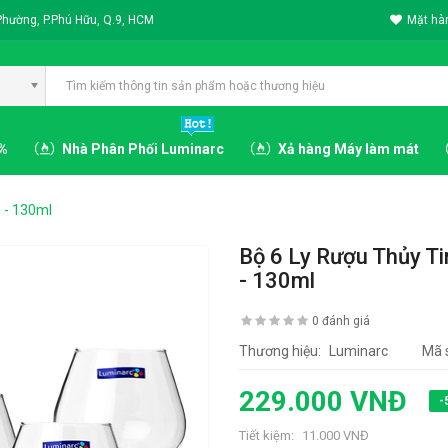
Phường, P.Phú Hữu, Q.9, HCM
Mặt hàn
3%
Nhà Phân Phối Luminarc
Xả hàng Máy làm mát
 - 130ml
Bộ 6 Ly Rượu Thủy T
- 130ml
0 đánh giá
Thương hiệu:
Luminarc
Mã 
229.000 VNĐ
-
Tiết kiệm:
11.000 VNĐ