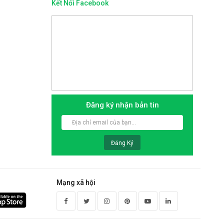
Kết Nối Facebook
a Faster FS-911SS
Vòi rửa Faster FS-905
59.000 VNĐ
1.439.000 VNĐ
.700.000 VNĐ
1.800.000 VNĐ
Đăng ký nhận bản tin
Đăng Ký
Mạng xã hội