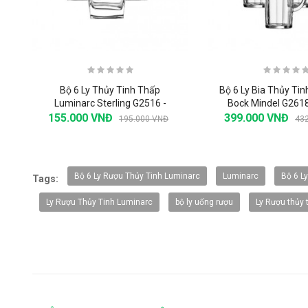
Bộ 6 Ly Thủy Tinh Thấp
Bộ 6 Ly Bia Thủy Ti
Luminarc Sterling G2516 -
Bock Mindel G2618
200ml
155.000 VNĐ
399.000 VNĐ
195.000 VNĐ
43
-20%
Bộ 6 Ly Rượu Thủy Tinh Luminarc
Luminarc
Bộ 6 L
Tags:
Ly Rượu Thủy Tinh Luminarc
bộ ly uống rượu
Ly Rượu thủy 