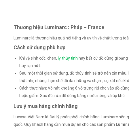
Thương hiệu Luminarc : Pháp – France
Luminarc là thương hiệu quá nổi tiếng và uy tín về chất lượng t
Cách sử dụng phù hợp
Khi vệ sinh cốc, chén,
ly thủy tinh
hay bất cứ đồ dùng gì bằng 
hay rạn nứt.
Sau một thời gian sử dụng, đồ thủy tinh sẽ trở nên xỉn màu
thật nhẹ nhàng, hạn chế tối đa những va chạm, cọ xát nếu kh
Cách thực hiện: Vò nát khoảng 6 vỏ trứng rồi cho vào đồ dù
hoặc giấm. Sau đó, rửa đồ dùng bằng nước nóng và úp khô.
Lưu ý mua hàng chính hãng
Lucasa Việt Nam là Đại lý phân phối chính hãng Luminarc nên
quốc. Quý khách hàng cần mua dự án cho các sản phẩm
Lumina