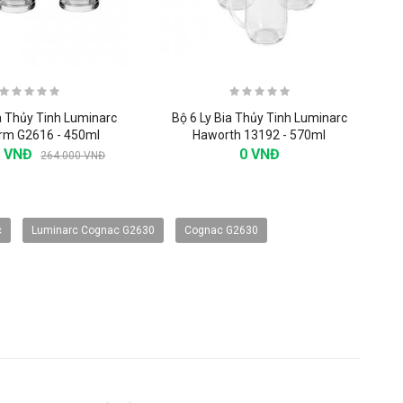
a Thủy Tinh Luminarc
Bộ 6 Ly Bia Thủy Tinh Luminarc
rm G2616 - 450ml
Haworth 13192 - 570ml
0 VNĐ
0 VNĐ
264.000 VNĐ
-20%
-20%
c
Luminarc Cognac G2630
Cognac G2630