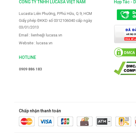
CÔNG TY TNHH LUCASA VIỆT NAM
Hợp Tác - 
Vòi rửa Faster FS-928
Vòi rửa Faster 
Lucasta Liên Phường, P.Phú Hữu, Q.9, HCM
2.319.000 VNĐ
2.399.000 
Giấy phép ĐKKD số 0312106040 cấp ngày
2.900.000 VNĐ
3.000.000 V
03/01/2013
Email : lienhe@ lucasa.vn
Website : lucasa.vn
HOTLINE
0909 886 183
Chấp nhận thanh toán