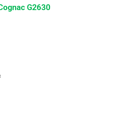
 Cognac G2630
t