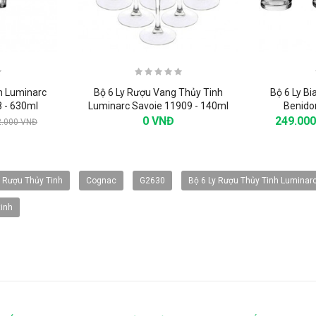
nh Luminarc
Bộ 6 Ly Rượu Vang Thủy Tinh
Bộ 6 Ly Bi
 - 630ml
Luminarc Savoie 11909 - 140ml
Benido
0 VNĐ
249.00
2.000 VNĐ
-20%
-20%
y Rượu Thủy Tinh
Cognac
G2630
Bộ 6 Ly Rượu Thủy Tinh Luminar
tinh