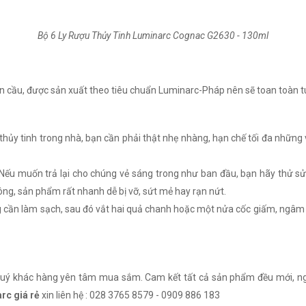
Bộ 6 Ly Rượu Thủy Tinh Luminarc Cognac G2630 - 130ml
oàn cầu, được sản xuất theo tiêu chuẩn Luminarc-Pháp nên sẽ toan toàn t
thủy tinh trong nhà, bạn cần phải thật nhẹ nhàng, hạn chế tối đa những
. Nếu muốn trả lại cho chúng vẻ sáng trong như ban đầu, bạn hãy thử sử
ông, sản phẩm rất nhanh dễ bị vỡ, sứt mẻ hay rạn nứt.
ng cần làm sạch, sau đó vắt hai quả chanh hoặc một nửa cốc giấm, ngâm
 quý khác hàng yên tâm mua sắm. Cam kết tất cả sản phẩm đều mới, n
rc giá rẻ
xin liên hệ : 028 3765 8579 - 0909 886 183