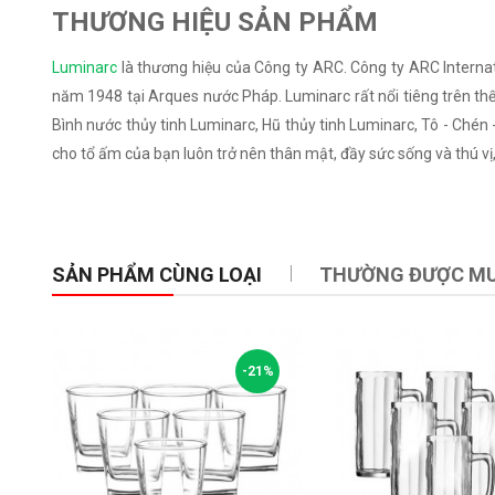
THƯƠNG HIỆU SẢN PHẨM
Luminarc
là thương hiệu của Công ty ARC. Công ty ARC Internat
năm 1948 tại Arques nước Pháp. Luminarc rất nổi tiêng trên thế 
Bình nước thủy tinh Luminarc, Hũ thủy tinh Luminarc, Tô - Chén 
cho tổ ấm của bạn luôn trở nên thân mật, đầy sức sống và thú vị, 
SẢN PHẨM CÙNG LOẠI
THƯỜNG ĐƯỢC M
-21%