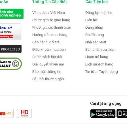
Dự Án
Thông Tin Cần Biết
Các Tiện Ích
FS-923
Vòi rửa Faster FS-921W
Vòi rử
Về Lucasa Việt Nam
Đăng ký nhận tin
VNĐ
2.559.000 VNĐ
1.3
Phương thức giao hàng
Liên hệ
NĐ
3.200.000 VNĐ
1
Phương thức thanh toán
Đăng nhập
Hướng dẫn mua hàng
Sơ đồ trang
Bảo hành, đổi trả
Nhà sản xuất
Điều khoản mua bán
Sản phẩm ưa thích
Chính sách lắp đặt
Hoàn trả hàng
Giải quyết khiếu nại
Lịch sử đơn hàng
Bảo mật thông tin
Tin tức - Tuyển dụng
Câu hỏi thường gặp
Cài đặt ứng dụng