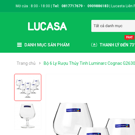
Mở cửa : 8:00 - 18:00 |
Tel:
0817717679
-
0909886183
|
Lucasta Liên 
Tất cả danh mục
DANH MỤC SẢN PHẨM
THANH LÝ ĐẾN 7
Trang chủ
Bộ 6 Ly Rượu Thủy Tinh Luminarc Cognac G2630