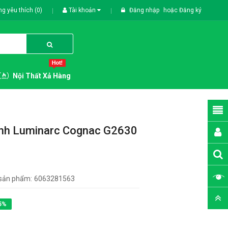
g yêu thích (0)
Tài khoản
Đăng nhập
hoặc
Đăng ký
Nội Thất Xả Hàng
inh Luminarc Cognac G2630
sản phẩm:
6063281563
5%