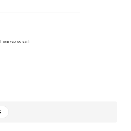
ần
Thêm vào so sánh
G