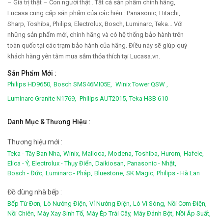
– Giá trị thật – Con người thật . Tất cả sản phẩm chính hãng,
Lucasa cung cấp sản phẩm của các hiệu : Panasonic, Hitachi,
Sharp, Toshiba, Philips, Electrolux, Bosch, Luminarc, Teka... Với
những sản phẩm mới, chính hãng và có hệ thống bảo hành trên
toàn quốc tại các trạm bảo hành của hãng. Điều này sẽ giúp quý
khách hàng yên tâm mua sắm thỏa thích tại Lucasa.vn.
Sản Phẩm Mới :
Philips HD9650,
Bosch SMS46MI05E,
Winix Tower QSW ,
Luminarc Granite N1769,
Philips AUT2015,
Teka HSB 610
Danh Mục & Thương Hiệu :
Thương hiệu mới :
Teka - Tây Ban Nha,
Winix,
Malloca,
Modena,
Toshiba,
Hurom,
Hafele,
Elica - Ý,
Electrolux - Thụy Điển,
Daikiosan,
Panasonic - Nhật,
Bosch - Đức,
Luminarc - Pháp,
Bluestone,
SK Magic,
Philips - Hà Lan
Đồ dùng nhà bếp :
Bếp Từ Đơn,
Lò Nướng Điện,
Vỉ Nướng Điện,
Lò Vi Sóng,
Nồi Cơm Điện,
Nồi Chiên,
Máy Xay Sinh Tố,
Máy Ép Trái Cây,
Máy Đánh Bột,
Nồi Áp Suất,