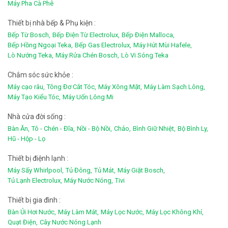
Máy Pha Cà Phê
Thiết bị nhà bếp & Phụ kiện :
Bếp Từ Bosch,
Bếp Điện Từ Electrolux,
Bếp Điện Malloca,
Bếp Hồng Ngoại Teka,
Bếp Gas Electrolux,
Máy Hút Mùi Hafele,
Lò Nướng Teka,
Máy Rửa Chén Bosch,
Lò Vi Sóng Teka
Chắm sóc sức khỏe :
Máy cạo râu,
Tông Đơ Cắt Tóc,
Máy Xông Mặt,
Máy Làm Sạch Lông,
Máy Tạo Kiểu Tóc,
Máy Uốn Lông Mi
Nhà cửa đời sống :
Bàn Ăn,
Tô - Chén - Đĩa,
Nồi - Bộ Nồi,
Chảo,
Bình Giữ Nhiệt,
Bộ Bình Ly,
Hũ - Hộp - Lọ
Thiết bị điệnh lạnh :
Máy Sấy Whirlpool,
Tủ Đông,
Tủ Mát,
Máy Giặt Bosch,
Tủ Lạnh Electrolux,
Máy Nước Nóng,
Tivi
Thiết bị gia đình :
Bàn Ủi Hơi Nước,
Máy Làm Mát,
Máy Lọc Nước,
Máy Lọc Không Khí,
Quạt Điện,
Cây Nước Nóng Lạnh