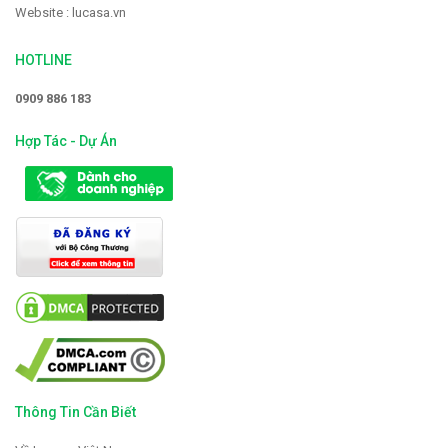
Website : lucasa.vn
HOTLINE
Vòi rửa Faster FS-928
0909 886 183
2.319.000 VNĐ
2.900.000 VNĐ
Hợp Tác - Dự Án
Thông Tin Cần Biết