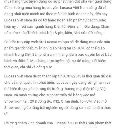
mua hàng trực tuyến đang có sự phát triển đột phá và người dùng
đã tin tưởng mua hàng trực tuyến. Lucasa Việt Nam cũng đã và
đang phát triển mạnh mẽ theo mô hình kinh doanh này, đến nay
Lucasa Việt Nam đã có tới hàng ngàn sản phẩm từ các thương
hiện uy tín với các ngành hàng Điện tử, Điện lạnh, Gia dụng, Chăm
sóc sức khỏe,Thiết bị nhà bếp & phụ kiện, Nhà cửa đời sống...
Chỉ cần truy cập website Lucasa.vn bạn sẽ dễ dàng mua các sản
phẩm giá tốt nhất, miễn phí giao hàng tại Tp.HCM, có thể giao
nhanh trong 3h*. Sản phẩm chính hãng, đảm bảo quyền lợi về bảo
hành và đổi/trả. Mua hàng trực tuyến thật sự dễ dàng, tiết kiệm
thời gian, chi phí và công sức.
Lucasa Việt Nam được thành lập từ 03/01/2013 là thời gian đủ dài
cho cả một quá trình phát triển. Lucaca ngày càng vững mạnh và
thể hiện được giá trị trong thị trường thương mại điện tử tại Việt
Nam. Và minh chứng cho sự phát triển đó bằng việc mở
Showroom tại : 29 Đường B6, P.12, Q.Tân Bình, TpHCM. Việc mở
Showroom giúp tăng trải nghiệm người dùng xem sản phẩm thực
tế.
Phương châm kinh doanh của Lucasa là 3T (3 thật) Sản phẩm thật