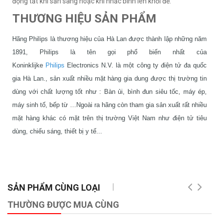
động tắt khi sẵn sàng hoặc khi nhấc bình lên khỏi đế.
THƯƠNG HIỆU SẢN PHẨM
Hãng Philips là thương hiệu của Hà Lan được thành lập những năm
1891, Philips là tên gọi phổ biến nhất của
Koninklijke
Philips
Electronics N.V. là một công ty điện tử đa quốc
gia Hà Lan., sản xuất nhiều mặt hàng gia dung được thị trường tin
dùng với chất lượng tốt như : Bàn ủi, bình đun siêu tốc, máy ép,
máy sinh tố, bếp từ …Ngoài ra hãng còn tham gia sản xuất rất nhiều
mặt hàng khác có mặt trên thị trường Việt Nam như điện tử tiêu
dùng, chiếu sáng, thiết bị y tế...
SẢN PHẨM CÙNG LOẠI
THƯỜNG ĐƯỢC MUA CÙNG