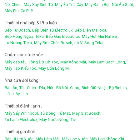
Nồi Chiên,
Máy Xay Sinh Tố,
Máy Ép Trái Cây,
Máy Đánh Bột,
Nồi Áp Suất,
Máy Pha Cà Phê
Thiết bị nhà bếp & Phụ kiện :
Bếp Từ Bosch,
Bếp Điện Từ Electrolux,
Bếp Điện Malloca,
Bếp Hồng Ngoại Teka,
Bếp Gas Electrolux,
Máy Hút Mùi Hafele,
Lò Nướng Teka,
Máy Rửa Chén Bosch,
Lò Vi Sóng Teka
Chắm sóc sức khỏe :
Máy cạo râu,
Tông Đơ Cắt Tóc,
Máy Xông Mặt,
Máy Làm Sạch Lông,
Máy Tạo Kiểu Tóc,
Máy Uốn Lông Mi
Nhà cửa đời sống :
Bàn Ăn,
Tô - Chén - Đĩa,
Nồi - Bộ Nồi,
Chảo,
Bình Giữ Nhiệt,
Bộ Bình Ly,
Hũ - Hộp - Lọ
Thiết bị điệnh lạnh :
Máy Sấy Whirlpool,
Tủ Đông,
Tủ Mát,
Máy Giặt Bosch,
Tủ Lạnh Electrolux,
Máy Nước Nóng,
Tivi
Thiết bị gia đình :
Bàn Ủi Hơi Nước,
Máy Làm Mát,
Máy Lọc Nước,
Máy Lọc Không Khí,