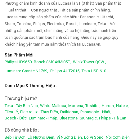
Phương châm kinh doanh của Lucasa là 3T (3 thật) Sản phẩm thật
– Giá trị thật – Con người thật . Tất cả sản phẩm chính hãng,
Lucasa cung cấp sản phẩm của các hiệu : Panasonic, Hitachi,
Sharp, Toshiba, Philips, Electrolux, Bosch, Luminarc, Teka... Với
những sản phẩm mới, chính hãng và có hệ thống bảo hành trên
toàn quốc tại các trạm bảo hành của hãng. Điều này sẽ giúp quý
khách hàng yên tâm mua sắm thỏa thích tại Lucasa.vn.
Sản Phẩm Mới :
Philips HD9650,
Bosch SMS46MI05E,
Winix Tower QSW ,
Luminarc Granite N1769,
Philips AUT2015,
Teka HSB 610
Danh Mục & Thương Hiệu :
Thương hiệu mới :
Teka - Tây Ban Nha,
Winix,
Malloca,
Modena,
Toshiba,
Hurom,
Hafele,
Elica - Ý,
Electrolux - Thụy Điển,
Daikiosan,
Panasonic - Nhật,
Bosch - Đức,
Luminarc - Pháp,
Bluestone,
SK Magic,
Philips - Hà Lan
Đồ dùng nhà bếp :
Bếp Từ Đơn,
Lò Nướng Điện,
Vỉ Nướng Điện,
Lò Vi Sóng,
Nồi Cơm Điện,