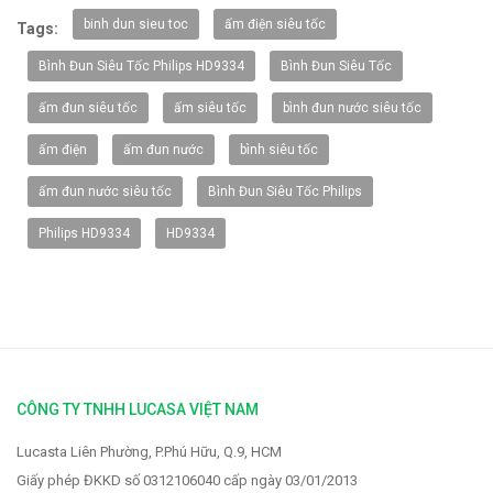
-20%
binh dun sieu toc
ấm điện siêu tốc
Tags:
Bình Đun Siêu Tốc Philips HD9334
Bình Đun Siêu Tốc
ấm đun siêu tốc
ấm siêu tốc
bình đun nước siêu tốc
ấm điện
ấm đun nước
bình siêu tốc
ấm đun nước siêu tốc
Bình Đun Siêu Tốc Philips
Philips HD9334
HD9334
Vòi rửa Faster FS-928
2.319.000 VNĐ
2.900.000 VNĐ
CÔNG TY TNHH LUCASA VIỆT NAM
Lucasta Liên Phường, P.Phú Hữu, Q.9, HCM
Giấy phép ĐKKD số 0312106040 cấp ngày 03/01/2013