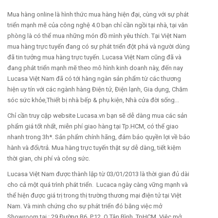
Mua hàng online là hình thức mua hàng hiện đại, cùng với sự phát
triển mạnh mẽ của công nghệ 4.0 bạn chỉ cần ngồi tại nhà, tại văn
phòng là có thể mua những món đồ mình yêu thích. Tại Việt Nam
mua hàng trực tuyến đang có sự phát triển đột phá và người dùng
đã tin tưởng mua hàng trực tuyến. Lucasa Việt Nam cũng đã và
đang phát triển mạnh mẽ theo mô hình kinh doanh này, đến nay
Lucasa Việt Nam đã có tới hàng ngàn sản phẩm từ các thương
hiện uy tín với các ngành hàng Điện tử, Điện lạnh, Gia dụng, Chăm
sóc sức khỏe,Thiết bị nhà bếp & phụ kiện, Nhà cửa đời sống...
Chỉ cần truy cập website Lucasa.vn bạn sẽ dễ dàng mua các sản
phẩm giá tốt nhất, miễn phí giao hàng tại Tp.HCM, có thể giao
nhanh trong 3h*. Sản phẩm chính hãng, đảm bảo quyền lợi về bảo
hành và đổi/trả. Mua hàng trực tuyến thật sự dễ dàng, tiết kiệm
thời gian, chi phí và công sức.
Lucasa Việt Nam được thành lập từ 03/01/2013 là thời gian đủ dài
cho cả một quá trình phát triển. Lucaca ngày càng vững mạnh và
thể hiện được giá trị trong thị trường thương mại điện tử tại Việt
Nam. Và minh chứng cho sự phát triển đó bằng việc mở
Showroom tại : 29 Đường B6, P.12, Q.Tân Bình, TpHCM. Việc mở