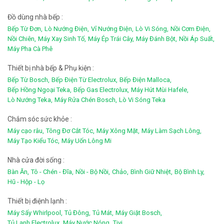
Đồ dùng nhà bếp :
Bếp Từ Đơn,
Lò Nướng Điện,
Vỉ Nướng Điện,
Lò Vi Sóng,
Nồi Cơm Điện,
Nồi Chiên,
Máy Xay Sinh Tố,
Máy Ép Trái Cây,
Máy Đánh Bột,
Nồi Áp Suất,
Máy Pha Cà Phê
Thiết bị nhà bếp & Phụ kiện :
Bếp Từ Bosch,
Bếp Điện Từ Electrolux,
Bếp Điện Malloca,
Bếp Hồng Ngoại Teka,
Bếp Gas Electrolux,
Máy Hút Mùi Hafele,
Lò Nướng Teka,
Máy Rửa Chén Bosch,
Lò Vi Sóng Teka
Chắm sóc sức khỏe :
Máy cạo râu,
Tông Đơ Cắt Tóc,
Máy Xông Mặt,
Máy Làm Sạch Lông,
Máy Tạo Kiểu Tóc,
Máy Uốn Lông Mi
Nhà cửa đời sống :
Bàn Ăn,
Tô - Chén - Đĩa,
Nồi - Bộ Nồi,
Chảo,
Bình Giữ Nhiệt,
Bộ Bình Ly,
Hũ - Hộp - Lọ
Thiết bị điệnh lạnh :
Máy Sấy Whirlpool,
Tủ Đông,
Tủ Mát,
Máy Giặt Bosch,
Tủ Lạnh Electrolux,
Máy Nước Nóng,
Tivi