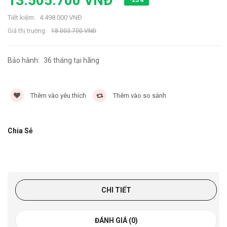
13.505.700 VNĐ
Tiết kiệm:
4.498.000 VNĐ
Giá thị trường:
18.003.700 VNĐ
Bảo hành:
36 tháng tại hãng
9819 lần
Thêm vào yêu thích
Thêm vào so sánh
Chia Sẻ
CHI TIẾT
ĐÁNH GIÁ (0)