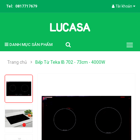
Tel:
0817717679
Tài khoản
DANH MỤC SẢN PHẨM
Trang chủ
Bếp Từ Teka IB 702 - 73cm - 4000W