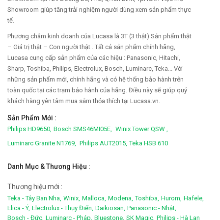
Showroom giúp tăng trải nghiệm người dùng xem sản phẩm thực
tế.
Phương châm kinh doanh của Lucasa là 3T (3 thật) Sản phẩm thật
– Giá trị thật – Con người thật . Tất cả sản phẩm chính hãng,
Lucasa cung cấp sản phẩm của các hiệu : Panasonic, Hitachi,
Sharp, Toshiba, Philips, Electrolux, Bosch, Luminarc, Teka... Với
những sản phẩm mới, chính hãng và có hệ thống bảo hành trên
toàn quốc tại các trạm bảo hành của hãng. Điều này sẽ giúp quý
khách hàng yên tâm mua sắm thỏa thích tại Lucasa.vn.
Sản Phẩm Mới :
Philips HD9650,
Bosch SMS46MI05E,
Winix Tower QSW ,
Luminarc Granite N1769,
Philips AUT2015,
Teka HSB 610
Danh Mục & Thương Hiệu :
Thương hiệu mới :
Teka - Tây Ban Nha,
Winix,
Malloca,
Modena,
Toshiba,
Hurom,
Hafele,
Elica - Ý,
Electrolux - Thụy Điển,
Daikiosan,
Panasonic - Nhật,
Bosch - Đức,
Luminarc - Pháp,
Bluestone,
SK Magic,
Philips - Hà Lan