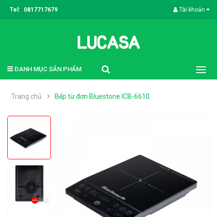
Tel:
0817717679
Tài khoản
DANH MỤC SẢN PHẨM
Trang chủ
Bếp từ đơn Bluestone ICB-6610