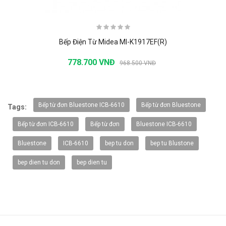
Bếp Điện Từ Midea MI-K1917EF(R)
778.700 VNĐ
968.500 VNĐ
-20%
Bếp từ đơn Bluestone ICB-6610
Bếp từ đơn Bluestone
Tags:
Bếp từ đơn ICB-6610
Bếp từ đơn
Bluestone ICB-6610
Bluestone
ICB-6610
bep tu don
bep tu Blustone
bep dien tu don
bep dien tu