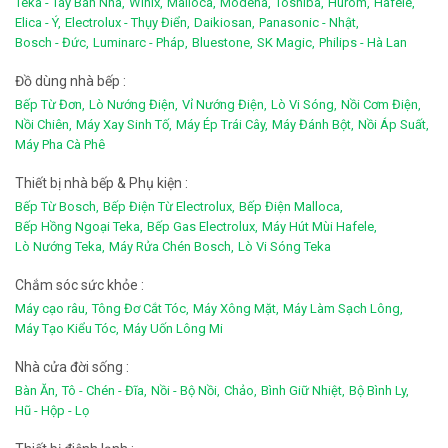
Teka - Tây Ban Nha,
Winix,
Malloca,
Modena,
Toshiba,
Hurom,
Hafele,
Elica - Ý,
Electrolux - Thụy Điển,
Daikiosan,
Panasonic - Nhật,
Bosch - Đức,
Luminarc - Pháp,
Bluestone,
SK Magic,
Philips - Hà Lan
Đồ dùng nhà bếp :
Bếp Từ Đơn,
Lò Nướng Điện,
Vỉ Nướng Điện,
Lò Vi Sóng,
Nồi Cơm Điện,
Nồi Chiên,
Máy Xay Sinh Tố,
Máy Ép Trái Cây,
Máy Đánh Bột,
Nồi Áp Suất,
Máy Pha Cà Phê
Thiết bị nhà bếp & Phụ kiện :
Bếp Từ Bosch,
Bếp Điện Từ Electrolux,
Bếp Điện Malloca,
Bếp Hồng Ngoại Teka,
Bếp Gas Electrolux,
Máy Hút Mùi Hafele,
Lò Nướng Teka,
Máy Rửa Chén Bosch,
Lò Vi Sóng Teka
Chắm sóc sức khỏe :
Máy cạo râu,
Tông Đơ Cắt Tóc,
Máy Xông Mặt,
Máy Làm Sạch Lông,
Máy Tạo Kiểu Tóc,
Máy Uốn Lông Mi
Nhà cửa đời sống :
Bàn Ăn,
Tô - Chén - Đĩa,
Nồi - Bộ Nồi,
Chảo,
Bình Giữ Nhiệt,
Bộ Bình Ly,
Hũ - Hộp - Lọ