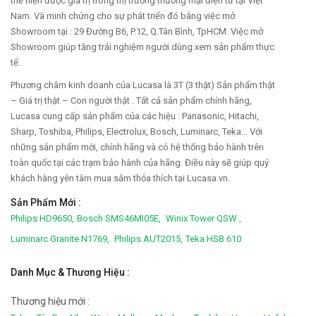
thể hiện được giá trị trong thị trường thương mại điện tử tại Việt
Nam. Và minh chứng cho sự phát triển đó bằng việc mở
Showroom tại : 29 Đường B6, P.12, Q.Tân Bình, TpHCM. Việc mở
Showroom giúp tăng trải nghiệm người dùng xem sản phẩm thực
tế.
Phương châm kinh doanh của Lucasa là 3T (3 thật) Sản phẩm thật
– Giá trị thật – Con người thật . Tất cả sản phẩm chính hãng,
Lucasa cung cấp sản phẩm của các hiệu : Panasonic, Hitachi,
Sharp, Toshiba, Philips, Electrolux, Bosch, Luminarc, Teka... Với
những sản phẩm mới, chính hãng và có hệ thống bảo hành trên
toàn quốc tại các trạm bảo hành của hãng. Điều này sẽ giúp quý
khách hàng yên tâm mua sắm thỏa thích tại Lucasa.vn.
Sản Phẩm Mới :
Philips HD9650,
Bosch SMS46MI05E,
Winix Tower QSW ,
Luminarc Granite N1769,
Philips AUT2015,
Teka HSB 610
Danh Mục & Thương Hiệu :
Thương hiệu mới :