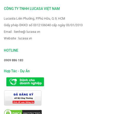
Vòi rửa Faster FS-928
CÔNG TY TNHH LUCASA VIỆT NAM
2.319.000 VNĐ
2.900.000 VNĐ
Lucasta Liên Phường, P.Phú Hữu, Q.9, HCM
Giấy phép ĐKKD số 0312106040 cấp ngày 03/01/2013
Email : lienhe@ lucasa.vn
Website : lucasa.vn
HOTLINE
0909 886 183
Hợp Tác - Dự Án