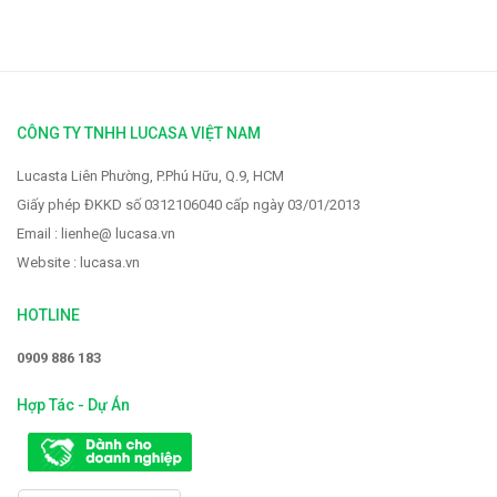
Vòi rửa Faster FS-928
CÔNG TY TNHH LUCASA VIỆT NAM
2.319.000 VNĐ
2.900.000 VNĐ
Lucasta Liên Phường, P.Phú Hữu, Q.9, HCM
Giấy phép ĐKKD số 0312106040 cấp ngày 03/01/2013
Email : lienhe@ lucasa.vn
Website : lucasa.vn
HOTLINE
0909 886 183
Hợp Tác - Dự Án