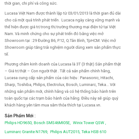
thời gian, chi phí và công sức.
Lucasa Việt Nam được thành lập từ 03/01/2013 là thời gian đủ dài
cho cả một quá trình phát triển. Lucaca ngày càng vững mạnh và
thể hiện được giá trị trong thị trường thương mại điện tử tại Việt
Nam. Và minh chứng cho sự phát triển đó bằng việc mở
Showroom tại : 29 Đường B6, P.12, Q.Tân Bình, TpHCM. Việc mở
Showroom giúp tăng trải nghiệm người dùng xem sản phẩm thực
tế.
Phương châm kinh doanh của Lucasa là 3T (3 thật) Sản phẩm thật
– Giá trị thật – Con người thật . Tất cả sản phẩm chính hãng,
Lucasa cung cấp sản phẩm của các hiệu : Panasonic, Hitachi,
Sharp, Toshiba, Philips, Electrolux, Bosch, Luminarc, Teka... Với
những sản phẩm mới, chính hãng và có hệ thống bảo hành trên
toàn quốc tại các trạm bảo hành của hãng. Điều này sẽ giúp quý
khách hàng yên tâm mua sắm thỏa thích tại Lucasa.vn.
Sản Phẩm Mới :
Philips HD9650,
Bosch SMS46MI05E,
Winix Tower QSW ,
Luminarc Granite N1769,
Philips AUT2015,
Teka HSB 610