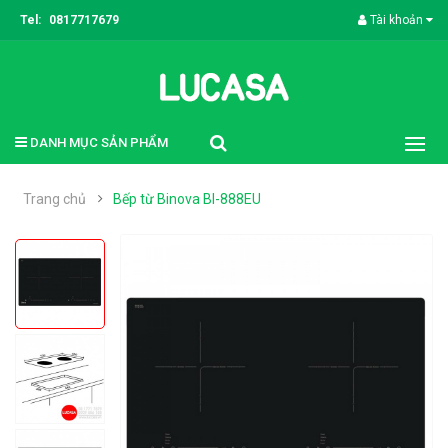
Tel:
0817717679
Tài khoản
DANH MỤC SẢN PHẨM
Trang chủ
Bếp từ Binova BI-888EU