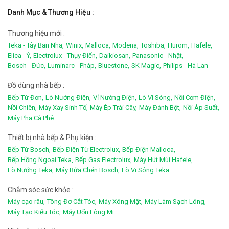
Danh Mục & Thương Hiệu :
Thương hiệu mới :
Teka - Tây Ban Nha,
Winix,
Malloca,
Modena,
Toshiba,
Hurom,
Hafele,
Elica - Ý,
Electrolux - Thụy Điển,
Daikiosan,
Panasonic - Nhật,
Bosch - Đức,
Luminarc - Pháp,
Bluestone,
SK Magic,
Philips - Hà Lan
Đồ dùng nhà bếp :
Bếp Từ Đơn,
Lò Nướng Điện,
Vỉ Nướng Điện,
Lò Vi Sóng,
Nồi Cơm Điện,
Nồi Chiên,
Máy Xay Sinh Tố,
Máy Ép Trái Cây,
Máy Đánh Bột,
Nồi Áp Suất,
Máy Pha Cà Phê
Thiết bị nhà bếp & Phụ kiện :
Bếp Từ Bosch,
Bếp Điện Từ Electrolux,
Bếp Điện Malloca,
Bếp Hồng Ngoại Teka,
Bếp Gas Electrolux,
Máy Hút Mùi Hafele,
Lò Nướng Teka,
Máy Rửa Chén Bosch,
Lò Vi Sóng Teka
Chắm sóc sức khỏe :
Máy cạo râu,
Tông Đơ Cắt Tóc,
Máy Xông Mặt,
Máy Làm Sạch Lông,
Máy Tạo Kiểu Tóc,
Máy Uốn Lông Mi