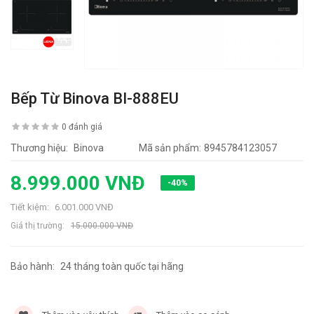
Bếp Từ Binova BI-888EU
0 đánh giá
Thương hiệu:
Binova
Mã sản phẩm:
8945784123057
8.999.000 VNĐ
-40%
Tiết kiệm:
6.001.000 VNĐ
Giá thị trường:
15.000.000 VNĐ
Bảo hành:
24 tháng toàn quốc tại hãng
4969 lần