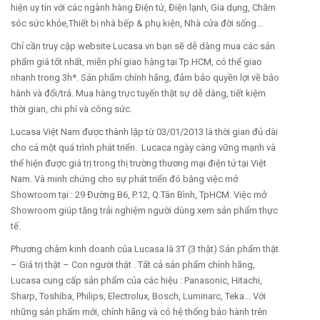
hiện uy tín với các ngành hàng Điện tử, Điện lạnh, Gia dụng, Chăm
sóc sức khỏe,Thiết bị nhà bếp & phụ kiện, Nhà cửa đời sống...
Chỉ cần truy cập website Lucasa.vn bạn sẽ dễ dàng mua các sản
phẩm giá tốt nhất, miễn phí giao hàng tại Tp.HCM, có thể giao
nhanh trong 3h*. Sản phẩm chính hãng, đảm bảo quyền lợi về bảo
hành và đổi/trả. Mua hàng trực tuyến thật sự dễ dàng, tiết kiệm
thời gian, chi phí và công sức.
Lucasa Việt Nam được thành lập từ 03/01/2013 là thời gian đủ dài
cho cả một quá trình phát triển. Lucaca ngày càng vững mạnh và
thể hiện được giá trị trong thị trường thương mại điện tử tại Việt
Nam. Và minh chứng cho sự phát triển đó bằng việc mở
Showroom tại : 29 Đường B6, P.12, Q.Tân Bình, TpHCM. Việc mở
Showroom giúp tăng trải nghiệm người dùng xem sản phẩm thực
tế.
Phương châm kinh doanh của Lucasa là 3T (3 thật) Sản phẩm thật
– Giá trị thật – Con người thật . Tất cả sản phẩm chính hãng,
Lucasa cung cấp sản phẩm của các hiệu : Panasonic, Hitachi,
Sharp, Toshiba, Philips, Electrolux, Bosch, Luminarc, Teka... Với
những sản phẩm mới, chính hãng và có hệ thống bảo hành trên