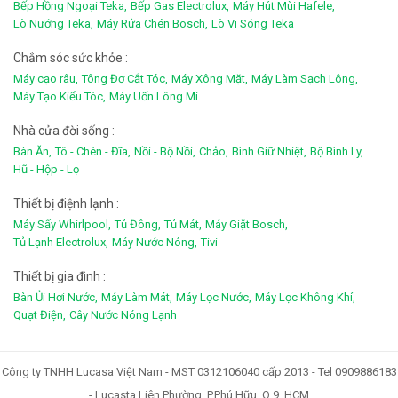
Bếp Hồng Ngoại Teka,
Bếp Gas Electrolux,
Máy Hút Mùi Hafele,
Lò Nướng Teka,
Máy Rửa Chén Bosch,
Lò Vi Sóng Teka
Chắm sóc sức khỏe :
Máy cạo râu,
Tông Đơ Cắt Tóc,
Máy Xông Mặt,
Máy Làm Sạch Lông,
Máy Tạo Kiểu Tóc,
Máy Uốn Lông Mi
Nhà cửa đời sống :
Bàn Ăn,
Tô - Chén - Đĩa,
Nồi - Bộ Nồi,
Chảo,
Bình Giữ Nhiệt,
Bộ Bình Ly,
Hũ - Hộp - Lọ
Thiết bị điệnh lạnh :
Máy Sấy Whirlpool,
Tủ Đông,
Tủ Mát,
Máy Giặt Bosch,
Tủ Lạnh Electrolux,
Máy Nước Nóng,
Tivi
Thiết bị gia đình :
Bàn Ủi Hơi Nước,
Máy Làm Mát,
Máy Lọc Nước,
Máy Lọc Không Khí,
Quạt Điện,
Cây Nước Nóng Lạnh
Công ty TNHH Lucasa Việt Nam - MST 0312106040 cấp 2013 - Tel 0909886183
- Lucasta Liên Phường, P.Phú Hữu, Q.9, HCM