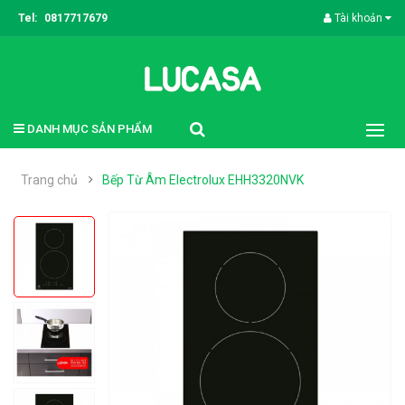
Tel:
0817717679
Tài khoản
DANH MỤC SẢN PHẨM
Trang chủ
Bếp Từ Âm Electrolux EHH3320NVK