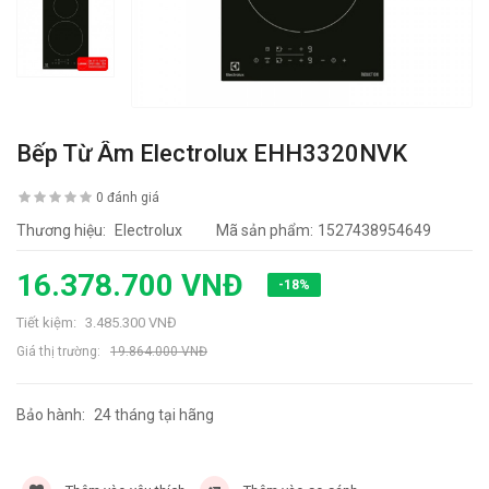
Bếp Từ Âm Electrolux EHH3320NVK
0 đánh giá
Thương hiệu:
Electrolux
Mã sản phẩm:
1527438954649
16.378.700 VNĐ
-18%
Tiết kiệm:
3.485.300 VNĐ
Giá thị trường:
19.864.000 VNĐ
Bảo hành:
24 tháng tại hãng
13445 lần