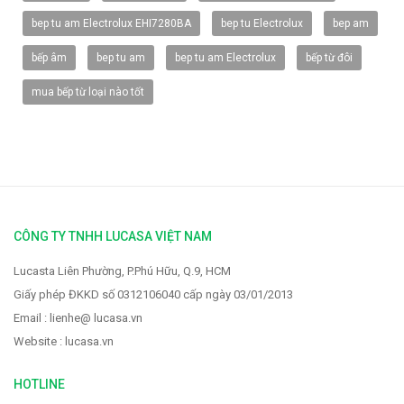
bep tu am Electrolux EHI7280BA
bep tu Electrolux
bep am
bếp âm
bep tu am
bep tu am Electrolux
bếp từ đôi
mua bếp từ loại nào tốt
Vòi rửa Faster FS-928
2.319.000 VNĐ
2.900.000 VNĐ
CÔNG TY TNHH LUCASA VIỆT NAM
Lucasta Liên Phường, P.Phú Hữu, Q.9, HCM
Giấy phép ĐKKD số 0312106040 cấp ngày 03/01/2013
Email : lienhe@ lucasa.vn
Website : lucasa.vn
HOTLINE