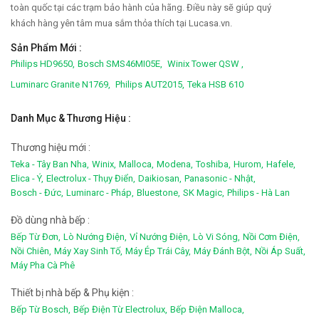
toàn quốc tại các trạm bảo hành của hãng. Điều này sẽ giúp quý
khách hàng yên tâm mua sắm thỏa thích tại Lucasa.vn.
Sản Phẩm Mới :
Philips HD9650,
Bosch SMS46MI05E,
Winix Tower QSW ,
Luminarc Granite N1769,
Philips AUT2015,
Teka HSB 610
Danh Mục & Thương Hiệu :
Thương hiệu mới :
Teka - Tây Ban Nha,
Winix,
Malloca,
Modena,
Toshiba,
Hurom,
Hafele,
Elica - Ý,
Electrolux - Thụy Điển,
Daikiosan,
Panasonic - Nhật,
Bosch - Đức,
Luminarc - Pháp,
Bluestone,
SK Magic,
Philips - Hà Lan
Đồ dùng nhà bếp :
Bếp Từ Đơn,
Lò Nướng Điện,
Vỉ Nướng Điện,
Lò Vi Sóng,
Nồi Cơm Điện,
Nồi Chiên,
Máy Xay Sinh Tố,
Máy Ép Trái Cây,
Máy Đánh Bột,
Nồi Áp Suất,
Máy Pha Cà Phê
Thiết bị nhà bếp & Phụ kiện :
Bếp Từ Bosch,
Bếp Điện Từ Electrolux,
Bếp Điện Malloca,