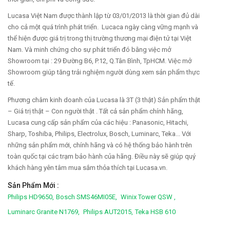
Lucasa Việt Nam được thành lập từ 03/01/2013 là thời gian đủ dài
cho cả một quá trình phát triển. Lucaca ngày càng vững mạnh và
thể hiện được giá trị trong thị trường thương mại điện tử tại Việt
Nam. Và minh chứng cho sự phát triển đó bằng việc mở
Showroom tại : 29 Đường B6, P.12, Q.Tân Bình, TpHCM. Việc mở
Showroom giúp tăng trải nghiệm người dùng xem sản phẩm thực
tế.
Phương châm kinh doanh của Lucasa là 3T (3 thật) Sản phẩm thật
– Giá trị thật – Con người thật . Tất cả sản phẩm chính hãng,
Lucasa cung cấp sản phẩm của các hiệu : Panasonic, Hitachi,
Sharp, Toshiba, Philips, Electrolux, Bosch, Luminarc, Teka... Với
những sản phẩm mới, chính hãng và có hệ thống bảo hành trên
toàn quốc tại các trạm bảo hành của hãng. Điều này sẽ giúp quý
khách hàng yên tâm mua sắm thỏa thích tại Lucasa.vn.
Sản Phẩm Mới :
Philips HD9650,
Bosch SMS46MI05E,
Winix Tower QSW ,
Luminarc Granite N1769,
Philips AUT2015,
Teka HSB 610