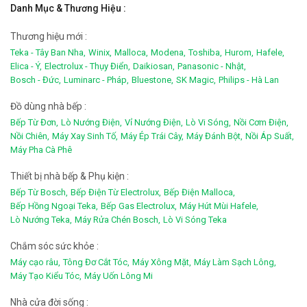
Danh Mục & Thương Hiệu :
Thương hiệu mới :
Teka - Tây Ban Nha,
Winix,
Malloca,
Modena,
Toshiba,
Hurom,
Hafele,
Elica - Ý,
Electrolux - Thụy Điển,
Daikiosan,
Panasonic - Nhật,
Bosch - Đức,
Luminarc - Pháp,
Bluestone,
SK Magic,
Philips - Hà Lan
Đồ dùng nhà bếp :
Bếp Từ Đơn,
Lò Nướng Điện,
Vỉ Nướng Điện,
Lò Vi Sóng,
Nồi Cơm Điện,
Nồi Chiên,
Máy Xay Sinh Tố,
Máy Ép Trái Cây,
Máy Đánh Bột,
Nồi Áp Suất,
Máy Pha Cà Phê
Thiết bị nhà bếp & Phụ kiện :
Bếp Từ Bosch,
Bếp Điện Từ Electrolux,
Bếp Điện Malloca,
Bếp Hồng Ngoại Teka,
Bếp Gas Electrolux,
Máy Hút Mùi Hafele,
Lò Nướng Teka,
Máy Rửa Chén Bosch,
Lò Vi Sóng Teka
Chắm sóc sức khỏe :
Máy cạo râu,
Tông Đơ Cắt Tóc,
Máy Xông Mặt,
Máy Làm Sạch Lông,
Máy Tạo Kiểu Tóc,
Máy Uốn Lông Mi
Nhà cửa đời sống :