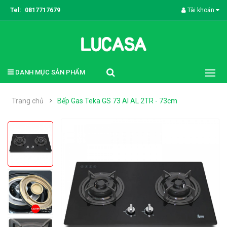
Tel:
0817717679
Tài khoản
DANH MỤC SẢN PHẨM
Trang chủ
Bếp Gas Teka GS 73 AI AL 2TR - 73cm