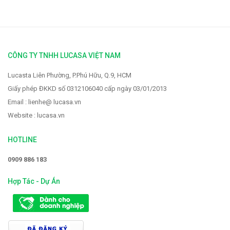
Vòi rửa Faster FS-928
2.319.000 VNĐ
2.900.000 VNĐ
CÔNG TY TNHH LUCASA VIỆT NAM
Lucasta Liên Phường, P.Phú Hữu, Q.9, HCM
Giấy phép ĐKKD số 0312106040 cấp ngày 03/01/2013
Email : lienhe@ lucasa.vn
Website : lucasa.vn
HOTLINE
0909 886 183
Hợp Tác - Dự Án