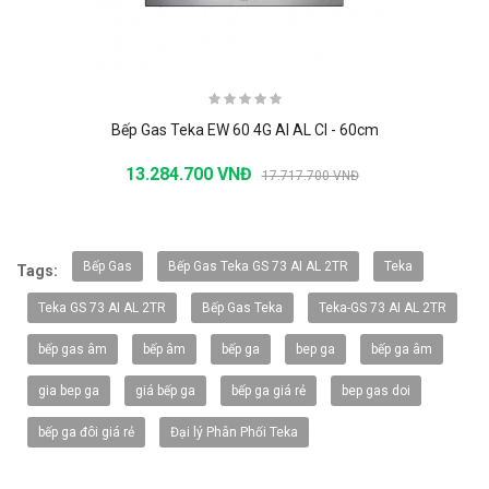
Bếp Gas Teka EW 60 4G AI AL CI - 60cm
13.284.700 VNĐ
17.717.700 VNĐ
-20%
Bếp Gas
Bếp Gas Teka GS 73 AI AL 2TR
Teka
Tags:
Teka GS 73 AI AL 2TR
Bếp Gas Teka
Teka-GS 73 AI AL 2TR
bếp gas âm
bếp âm
bếp ga
bep ga
bếp ga âm
gia bep ga
giá bếp ga
bếp ga giá rẻ
bep gas doi
bếp ga đôi giá rẻ
Đại lý Phân Phối Teka