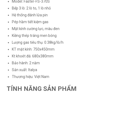
Model: Faster-FS-370S
Bếp 3 lò: 2 lò to, 1 lò nhỏ
Hệ thống đánh lửa pin
Pép hầm tiết kiệm gas
Mặt kính cường lực, màu đen
Kiềng thép tráng men bóng
Lượng gas tiêu thụ: 0.38kg/lò/h
KT mặt kính: 750x450mm
Kt khoét đá: 680x380mm
Bảo hành: 2 năm
Sản xuất: Italya
Thương hiệu: Việt Nam
TÍNH NĂNG SẢN PHẨM