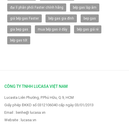
đại lí phân phối Faster chính hãng
bếp gas lắp âm
giá bếp gas Faster
bếp gas gia đình
bep gas
gia bep gas
mua bếp gas ở đây
bếp gas giá rẻ
bếp gas tốt
Vòi rửa Faster FS-928
2.319.000 VNĐ
2.900.000 VNĐ
CÔNG TY TNHH LUCASA VIỆT NAM
Lucasta Liên Phường, P.Phú Hữu, Q.9, HCM
Giấy phép ĐKKD số 0312106040 cấp ngày 03/01/2013
Email : lienhe@ lucasa.vn
Website : lucasa.vn