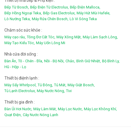
Thiết bị nhà bếp & Phụ kiện :
Bếp Từ Bosch,
Bếp Điện Từ Electrolux,
Bếp Điện Malloca,
Bếp Hồng Ngoại Teka,
Bếp Gas Electrolux,
Máy Hút Mùi Hafele,
Lò Nướng Teka,
Máy Rửa Chén Bosch,
Lò Vi Sóng Teka
Chắm sóc sức khỏe :
Máy cạo râu,
Tông Đơ Cắt Tóc,
Máy Xông Mặt,
Máy Làm Sạch Lông,
Máy Tạo Kiểu Tóc,
Máy Uốn Lông Mi
Nhà cửa đời sống :
Bàn Ăn,
Tô - Chén - Đĩa,
Nồi - Bộ Nồi,
Chảo,
Bình Giữ Nhiệt,
Bộ Bình Ly,
Hũ - Hộp - Lọ
Thiết bị điệnh lạnh :
Máy Sấy Whirlpool,
Tủ Đông,
Tủ Mát,
Máy Giặt Bosch,
Tủ Lạnh Electrolux,
Máy Nước Nóng,
Tivi
Thiết bị gia đình :
Bàn Ủi Hơi Nước,
Máy Làm Mát,
Máy Lọc Nước,
Máy Lọc Không Khí,
Quạt Điện,
Cây Nước Nóng Lạnh