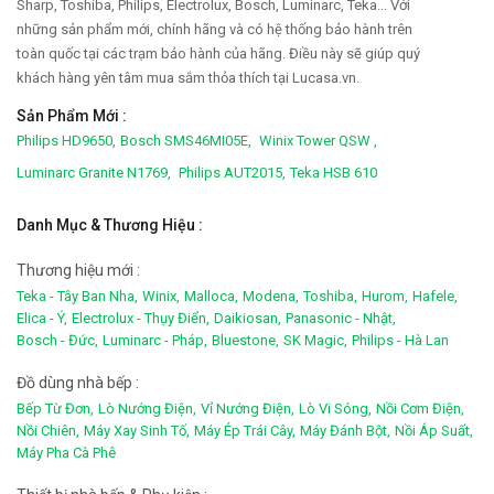
Sharp, Toshiba, Philips, Electrolux, Bosch, Luminarc, Teka... Với
những sản phẩm mới, chính hãng và có hệ thống bảo hành trên
toàn quốc tại các trạm bảo hành của hãng. Điều này sẽ giúp quý
khách hàng yên tâm mua sắm thỏa thích tại Lucasa.vn.
Sản Phẩm Mới :
Philips HD9650,
Bosch SMS46MI05E,
Winix Tower QSW ,
Luminarc Granite N1769,
Philips AUT2015,
Teka HSB 610
Danh Mục & Thương Hiệu :
Thương hiệu mới :
Teka - Tây Ban Nha,
Winix,
Malloca,
Modena,
Toshiba,
Hurom,
Hafele,
Elica - Ý,
Electrolux - Thụy Điển,
Daikiosan,
Panasonic - Nhật,
Bosch - Đức,
Luminarc - Pháp,
Bluestone,
SK Magic,
Philips - Hà Lan
Đồ dùng nhà bếp :
Bếp Từ Đơn,
Lò Nướng Điện,
Vỉ Nướng Điện,
Lò Vi Sóng,
Nồi Cơm Điện,
Nồi Chiên,
Máy Xay Sinh Tố,
Máy Ép Trái Cây,
Máy Đánh Bột,
Nồi Áp Suất,
Máy Pha Cà Phê