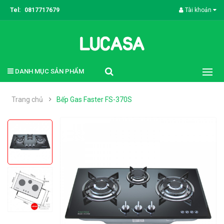
Tel:
0817717679
Tài khoản
DANH MỤC SẢN PHẨM
Trang chủ
Bếp Gas Faster FS-370S