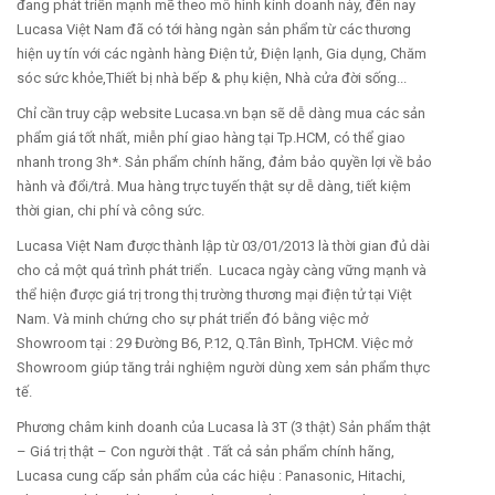
đang phát triển mạnh mẽ theo mô hình kinh doanh này, đến nay
Lucasa Việt Nam đã có tới hàng ngàn sản phẩm từ các thương
hiện uy tín với các ngành hàng Điện tử, Điện lạnh, Gia dụng, Chăm
sóc sức khỏe,Thiết bị nhà bếp & phụ kiện, Nhà cửa đời sống...
Chỉ cần truy cập website Lucasa.vn bạn sẽ dễ dàng mua các sản
phẩm giá tốt nhất, miễn phí giao hàng tại Tp.HCM, có thể giao
nhanh trong 3h*. Sản phẩm chính hãng, đảm bảo quyền lợi về bảo
hành và đổi/trả. Mua hàng trực tuyến thật sự dễ dàng, tiết kiệm
thời gian, chi phí và công sức.
Lucasa Việt Nam được thành lập từ 03/01/2013 là thời gian đủ dài
cho cả một quá trình phát triển. Lucaca ngày càng vững mạnh và
thể hiện được giá trị trong thị trường thương mại điện tử tại Việt
Nam. Và minh chứng cho sự phát triển đó bằng việc mở
Showroom tại : 29 Đường B6, P.12, Q.Tân Bình, TpHCM. Việc mở
Showroom giúp tăng trải nghiệm người dùng xem sản phẩm thực
tế.
Phương châm kinh doanh của Lucasa là 3T (3 thật) Sản phẩm thật
– Giá trị thật – Con người thật . Tất cả sản phẩm chính hãng,
Lucasa cung cấp sản phẩm của các hiệu : Panasonic, Hitachi,