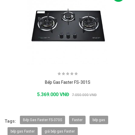
Bếp Gas Faster FS-301S
5.369.000 VNĐ
7.050.000 VNĐ
-20%
Bếp Gas Faster FS-370S
Faster
bếp gas
Tags:
bếp gas Faster
giá bếp gas Faster