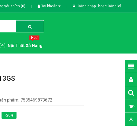
g yêu thích (0)
Tài khoản
Đăng nhập
hoặc
Đăng ký
Nội Thất Xả Hàng
213GS
sản phẩm:
7535469873672
-20%