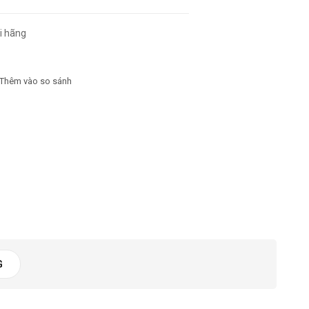
i hãng
5370 lần
Thêm vào so sánh
G