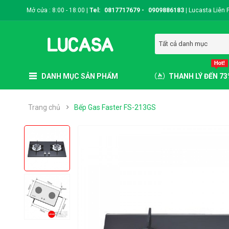
Mở cửa : 8:00 - 18:00 |
Tel:
0817717679
-
0909886183
|
Lucasta Liên 
Tất cả danh mục
DANH MỤC SẢN PHẨM
THANH LÝ ĐẾN 7
Trang chủ
Bếp Gas Faster FS-213GS