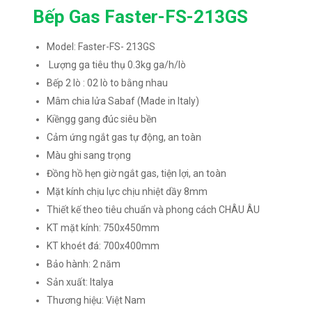
Bếp Gas Faster-FS-213GS
Model: Faster-FS- 213GS
Lượng ga tiêu thụ 0.3kg ga/h/lò
Bếp 2 lò : 02 lò to bằng nhau
Mâm chia lửa Sabaf (Made in Italy)
Kiềngg gang đúc siêu bền
Cảm ứng ngắt gas tự động, an toàn
Màu ghi sang trọng
Đồng hồ hẹn giờ ngắt gas, tiện lợi, an toàn
Mặt kính chịu lực chịu nhiệt dầy 8mm
Thiết kế theo tiêu chuẩn và phong cách CHÂU ÂU
KT mặt kính: 750x450mm
KT khoét đá: 700x400mm
Bảo hành: 2 năm
Sản xuất: Italya
Thương hiệu: Việt Nam