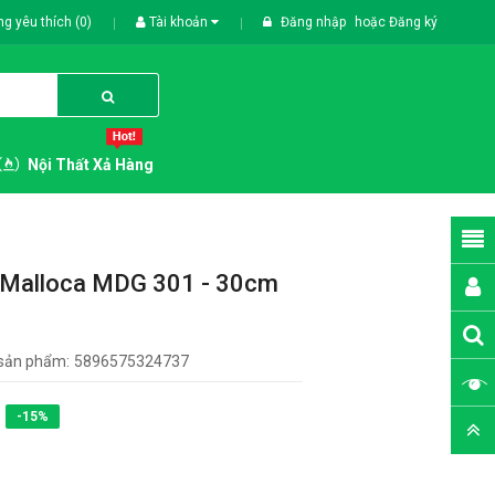
g yêu thích (0)
Tài khoản
Đăng nhập
hoặc
Đăng ký
Nội Thất Xả Hàng
Malloca MDG 301 - 30cm
sản phẩm:
5896575324737
-15%