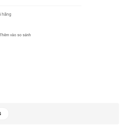
i hãng
13603 lần
Thêm vào so sánh
G