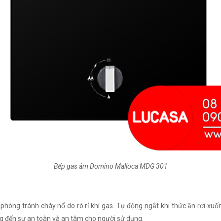
Bếp gas âm Domino Malloca MDG 301
phòng tránh cháy nổ do rò rỉ khí gas. Tự động ngắt khi thức ăn rơi xuố
ng đến sự an toàn và an tâm cho người sử dụng.