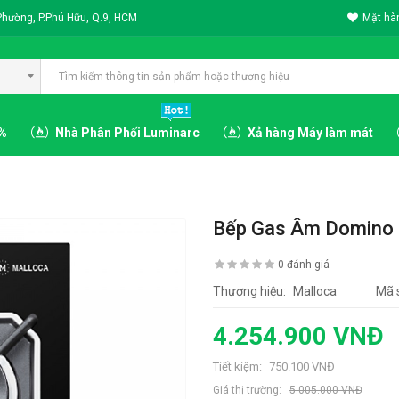
Phường, P.Phú Hữu, Q.9, HCM
Mặt hàn
3%
Nhà Phân Phối Luminarc
Xả hàng Máy làm mát
Bếp Gas Âm Domino 
0 đánh giá
Thương hiệu:
Malloca
Mã 
4.254.900 VNĐ
Tiết kiệm:
750.100 VNĐ
Giá thị trường:
5.005.000 VNĐ