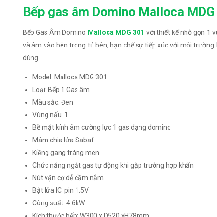
Bếp gas âm Domino Malloca MDG
Bếp Gas Âm Domino
Malloca MDG 301
với thiết kế nhỏ gọn 1 
và âm vào bên trong tủ bên, hạn chế sự tiếp xúc với môi trường 
dùng.
Model: Malloca MDG 301
Loại: Bếp 1 Gas âm
Màu sắc: Đen
Vùng nấu: 1
Bề mặt kính âm cường lực 1 gas dạng domino
Mâm chia lửa Sabaf
Kiềng gang tráng men
Chức năng ngắt gas tự động khi gặp trường hợp khẩn
Nút vặn cơ dễ cầm nắm
Bật lửa IC: pin 1.5V
Công suất: 4.6kW
Kích thước bếp: W300 x D520 xH78mm