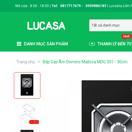
Mở cửa : 8:00 - 18:00 |
Tel:
0817717679
-
0909886183
|
Lucasta Liên 
Tất cả danh mục
DANH MỤC SẢN PHẨM
THANH LÝ ĐẾN 7
Trang chủ
Bếp Gas Âm Domino Malloca MDG 301 - 30cm