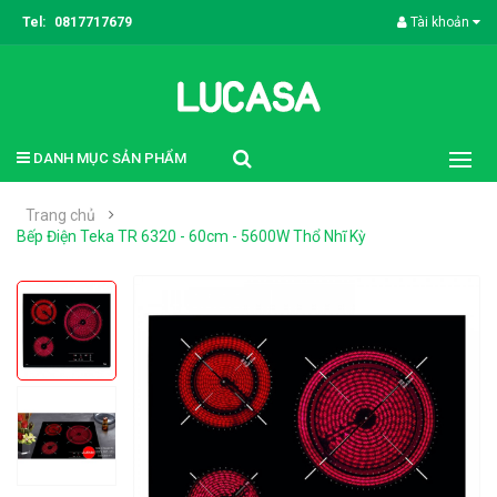
Tel:
0817717679
Tài khoản
DANH MỤC SẢN PHẨM
Trang chủ
Bếp Điện Teka TR 6320 - 60cm - 5600W Thổ Nhĩ Kỳ