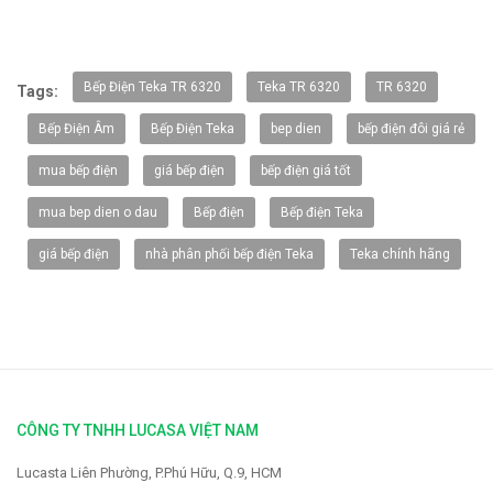
-20%
Bếp Điện Teka TR 6320
Teka TR 6320
TR 6320
Tags:
Bếp Điện Âm
Bếp Điện Teka
bep dien
bếp điện đôi giá rẻ
mua bếp điện
giá bếp điện
bếp điện giá tốt
mua bep dien o dau
Bếp điện
Bếp điện Teka
giá bếp điện
nhà phân phối bếp điện Teka
Teka chính hãng
Vòi rửa Faster FS-928
2.319.000 VNĐ
2.900.000 VNĐ
CÔNG TY TNHH LUCASA VIỆT NAM
Lucasta Liên Phường, P.Phú Hữu, Q.9, HCM