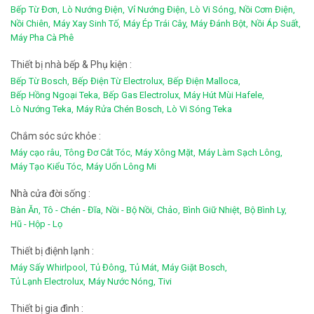
Bếp Từ Đơn,
Lò Nướng Điện,
Vỉ Nướng Điện,
Lò Vi Sóng,
Nồi Cơm Điện,
Nồi Chiên,
Máy Xay Sinh Tố,
Máy Ép Trái Cây,
Máy Đánh Bột,
Nồi Áp Suất,
Máy Pha Cà Phê
Thiết bị nhà bếp & Phụ kiện :
Bếp Từ Bosch,
Bếp Điện Từ Electrolux,
Bếp Điện Malloca,
Bếp Hồng Ngoại Teka,
Bếp Gas Electrolux,
Máy Hút Mùi Hafele,
Lò Nướng Teka,
Máy Rửa Chén Bosch,
Lò Vi Sóng Teka
Chắm sóc sức khỏe :
Máy cạo râu,
Tông Đơ Cắt Tóc,
Máy Xông Mặt,
Máy Làm Sạch Lông,
Máy Tạo Kiểu Tóc,
Máy Uốn Lông Mi
Nhà cửa đời sống :
Bàn Ăn,
Tô - Chén - Đĩa,
Nồi - Bộ Nồi,
Chảo,
Bình Giữ Nhiệt,
Bộ Bình Ly,
Hũ - Hộp - Lọ
Thiết bị điệnh lạnh :
Máy Sấy Whirlpool,
Tủ Đông,
Tủ Mát,
Máy Giặt Bosch,
Tủ Lạnh Electrolux,
Máy Nước Nóng,
Tivi
Thiết bị gia đình :