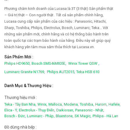
Phương châm kinh doanh của Lucasa là 3T (3 thật) Sản phẩm thật
– Giá trị thật – Con người thật . Tất cả sản phẩm chính hãng,
Lucasa cung cấp sản phẩm của các hiệu : Panasonic, Hitachi,
Sharp, Toshiba, Philips, Electrolux, Bosch, Luminarc, Teka... Với
những sản phẩm mới, chính hãng và có hệ thống bảo hành trên
toàn quốc tại các trạm bảo hành của hãng. Điều này sẽ giúp quý
khách hàng yên tâm mua sắm thỏa thích tại Lucasa.vn.
Sản Phẩm Mới :
Philips HD9650,
Bosch SMS46MI05E,
Winix Tower QSW ,
Luminarc Granite N1769,
Philips AUT2015,
Teka HSB 610
Danh Mục & Thương Hiệu :
Thương hiệu mới :
Teka - Tây Ban Nha,
Winix,
Malloca,
Modena,
Toshiba,
Hurom,
Hafele,
Elica - Ý,
Electrolux - Thụy Điển,
Daikiosan,
Panasonic - Nhật,
Bosch - Đức,
Luminarc - Pháp,
Bluestone,
SK Magic,
Philips - Hà Lan
Đồ dùng nhà bếp :