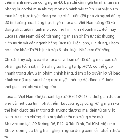
triển mạnh mẽ của công nghệ 4.0 bạn chỉ cần ngồi tại nhà, tại văn
phòng là có thể mua những món đồ mình yêu thích. Tại Việt Nam
mua hàng trực tuyến đang có sự phát triển đột phá và người dùng
đã tin tưởng mua hàng trực tuyến. Lucasa Việt Nam cũng đã và
đang phát triển mạnh mẽ theo mô hình kinh doanh này, đến nay
Lucasa Việt Nam đã có tới hàng ngàn sản phẩm từ các thương
hiện uy tín với các ngành hàng Điện tử, Điện lạnh, Gia dụng, Chăm
sóc sức khỏe,Thiết bị nhà bếp & phụ kiện, Nhà cửa đời sống...
Chỉ cần truy cập website Lucasa.vn bạn sẽ dễ dàng mua các sản
phẩm giá tốt nhất, miễn phí giao hàng tại Tp.HCM, có thể giao
nhanh trong 3h*. Sản phẩm chính hãng, đảm bảo quyền lợi về bảo
hành và đổi/trả. Mua hàng trực tuyến thật sự dễ dàng, tiết kiệm
thời gian, chi phí và công sức.
Lucasa Việt Nam được thành lập từ 03/01/2013 là thời gian đủ dài
cho cả một quá trình phát triển. Lucaca ngày càng vững mạnh và
thể hiện được giá trị trong thị trường thương mại điện tử tại Việt
Nam. Và minh chứng cho sự phát triển đó bằng việc mở
Showroom tại : 29 Đường B6, P.12, Q.Tân Bình, TpHCM. Việc mở
Showroom giúp tăng trải nghiệm người dùng xem sản phẩm thực
tế.