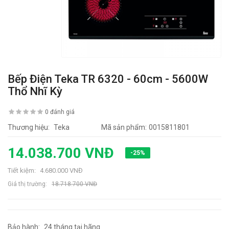
Bếp Điện Teka TR 6320 - 60cm - 5600W
Thổ Nhĩ Kỳ
0 đánh giá
Thương hiệu:
Teka
Mã sản phẩm:
0015811801
14.038.700 VNĐ
-25%
Tiết kiệm:
4.680.000 VNĐ
Giá thị trường:
18.718.700 VNĐ
Bảo hành:
24 tháng tại hãng
6653 lần