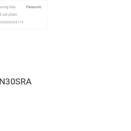
hương hiệu:
Panasonic
ã sản phẩm:
666666669119
F-N30SRA