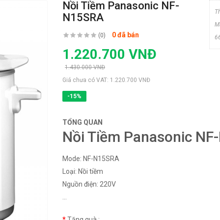
Nồi Tiềm Panasonic NF-
T
N15SRA
M
0 đã bán
(0)
6
1.220.700 VNĐ
1.430.000 VNĐ
Giá chưa có VAT:
1.220.700 VNĐ
-15%
TỔNG QUAN
Nồi Tiềm Panasonic N
Mode: NF-N15SRA
Loại: Nồi tiềm
Nguồn điện: 220V
...
Tặng quà :