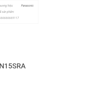
hương hiệu:
Panasonic
ã sản phẩm:
666666669117
F-N15SRA